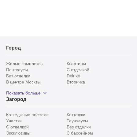
Город
Жилые комплексы
Квартиры
Пентхаусы
С отделкой
Без отделки
Deluxe
В центре Москвы
Вторичка
Видовые
Эксклюзивы
Показать больше
Рядом с парком
Популярные локации
Загород
С панорамными окнами
Внутри Садового кольца
Коттеджные поселки
Коттеджи
Участки
Таунхаусы
С отделкой
Без отделки
Эксклюзивы
С бассейном