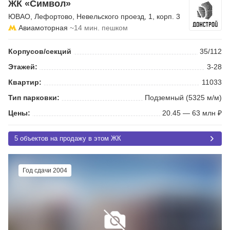
ЖК «Символ»
ЮВАО
,
Лефортово
,
Невельского проезд
, 1, корп. 3
Авиамоторная
~14 мин. пешком
Корпусов/секций
35/112
Этажей:
3-28
Квартир:
11033
Тип парковки:
Подземный (5325 м/м)
Цены:
20.45 — 63 млн ₽
5 объектов на продажу в этом ЖК
Год сдачи 2004