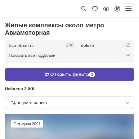
Жилые комплексы около метро
Авиамоторная
240
65
Все объекты
deluxe
Показать все подборки
434
369
403
элитные
премиум
бизнес
Открыть фильтр
3
123
286
Жилые кварталы
клубные дома
Найдено 3 ЖК
по умолчанию
Год сдачи 2007