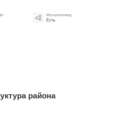
фт
Мусоропровод
Есть
уктура района