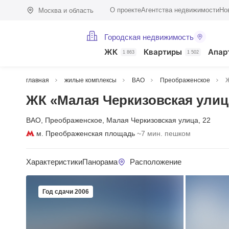
О проекте
Агентства недвижимости
Но
Москва и область
Городская недвижимость
ЖК
Квартиры
Апар
1 863
1 502
главная
жилые комплексы
ВАО
Преображенское
Ж
ЖК «Малая Черкизовская улица
ВАО
,
Преображенское
,
Малая Черкизовская улица
,
22
м. Преображенская площадь
~7 мин. пешком
Характеристики
Панорама
Расположение
Год сдачи 2006