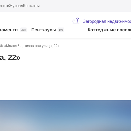
вости
Журнал
Контакты
Загородная недвижимо
таменты
Пентхаусы
Коттеджные посел
238
103
К «Малая Черкизовская улица, 22»
, 22»