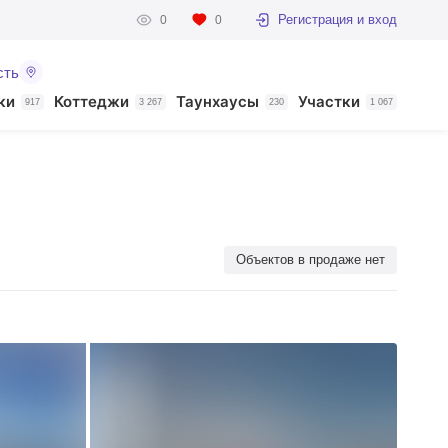
Регистрация и вход
0
0
сть
ки
Коттеджи
Таунхаусы
Участки
917
3 267
230
1 067
Объектов в продаже нет