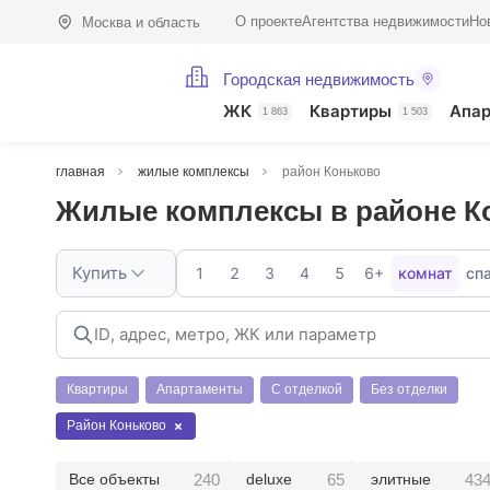
О проекте
Агентства недвижимости
Но
Москва и область
Городская недвижимость
ЖК
Квартиры
Апа
1 863
1 503
главная
жилые комплексы
район Коньково
Жилые комплексы в районе К
Купить
1
2
3
4
5
6+
комнат
сп
Квартиры
Апартаменты
С отделкой
Без отделки
Район Коньково
240
65
43
Все объекты
deluxe
элитные