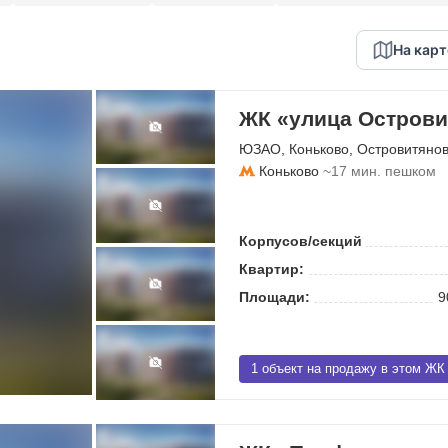
На карт
ЖК «улица Острови
ЮЗАО
,
Коньково
,
Островитянов
Коньково
~17 мин. пешком
Корпусов/секций
Квартир:
Площади:
9
1 объект на продажу в этом ЖК