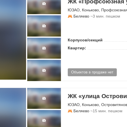
ЖК «Профсоюзная у
ЮЗАО
,
Коньково
,
Профсоюзная
Беляево
~3 мин. пешком
Корпусов/секций
Квартир:
Объектов в продаже нет
ЖК «улица Острови
ЮЗАО
,
Коньково
,
Островитянов
Беляево
~15 мин. пешком