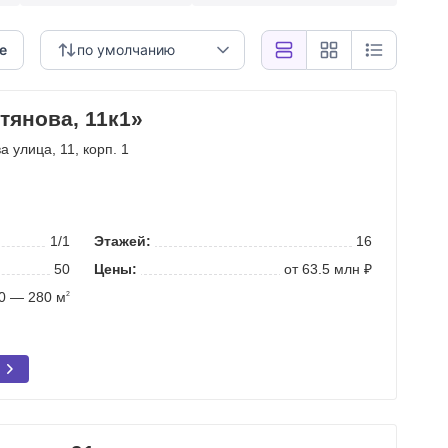
е
по умолчанию
тянова, 11к1»
а улица
, 11, корп. 1
1/1
Этажей:
16
50
Цены:
от 63.5 млн ₽
0 — 280 м
2