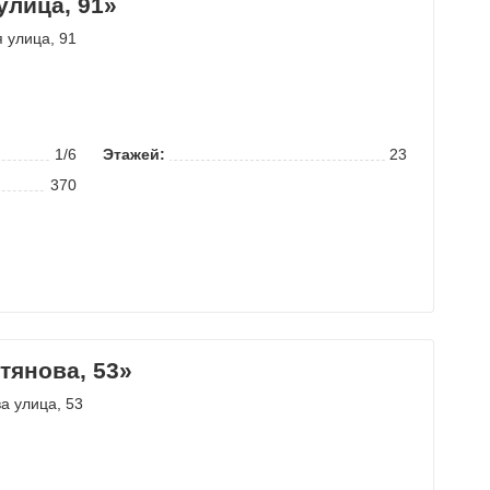
лица, 91»
 улица
, 91
1/6
Этажей:
23
370
тянова, 53»
а улица
, 53