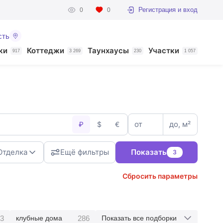
Регистрация и вход
0
0
сть
ки
Коттеджи
Таунхаусы
Участки
917
3 269
230
1 057
от
до, м²
₽
$
€
Отделка
Ещё фильтры
Показать
3
Сбросить параметры
3
286
клубные дома
Показать все подборки