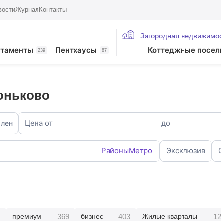
вости
Журнал
Контакты
Загородная недвижимо
ртаменты
Пентхаусы
Коттеджные посел
239
87
оньково
Цена от
до
ален
Районы
Метро
Эксклюзив
4
369
403
12
премиум
бизнес
Жилые кварталы