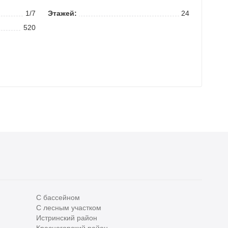
1/7
Этажей:
24
520
С бассейном
С лесным участком
Все
0
Истринский район