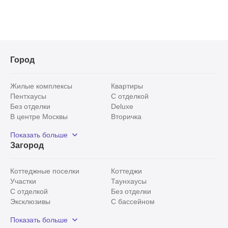
Город
Жилые комплексы
Квартиры
Пентхаусы
С отделкой
Без отделки
Deluxe
В центре Москвы
Вторичка
Видовые
Эксклюзивы
Показать больше
Рядом с парком
Популярные локации
Загород
С панорамными окнами
Внутри Садового кольца
Коттеджные поселки
Коттеджи
Участки
Таунхаусы
С отделкой
Без отделки
Эксклюзивы
С бассейном
С лесным участком
Истринский район
Показать больше
Красногорский район
Минское шоссе