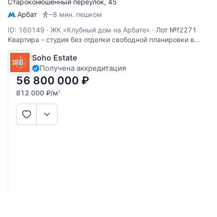
Староконюшенный переулок
, 45
Арбат
~8 мин. пешком
ID: 160149
·
ЖК «Клубный дом на Арбате»
·
Лот №f2271
Квартира - студия без отделки свободной планировки в
клубном доме в тихом переулке Арбата. Шестиэтажный
Soho Estate
"Клубный дом на Арбате" рассчитан на проживание 12
Получена аккредитация
семей. Особняк с благоустроенным, уютным внутренним
двориком был спроектирован
56 800 000
₽
812 000
₽
/м
2