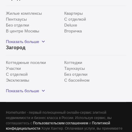
Жилые комплексы
Квартиры
Пентхаусы
С отделкой
Без отделки
Deluxe
В центре Москвы
Вторичка
Видовые
Эксклюзивы
Показать больше
Рядом с парком
Популярные локации
Загород
С панорамными окнами
Внутри Садового кольца
Коттеджные поселки
Коттеджи
Участки
Таунхаусы
С отделкой
Без отделки
Эксклюзивы
С бассейном
С лесным участком
Истринский район
Показать больше
Красногорский район
Минское шоссе
Все
0
Homehunter - первый полноценный онлайн-сервис элитной
недвижимости и бизнес класса в России. Используя сервис, вы
Сегодня
0
соглашаетесь с
Пользовательским соглашением
и
Политикой
конфедициальности
Хоум Хантер. Оплачивая услуги, вы принимаете
Вчера
0