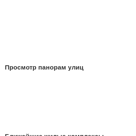
Торговые центры
Фитнесы
Ветеринарные клиники
Просмотр панорам улиц