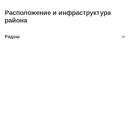
Расположение и инфраструктура
района
Рядом
Выберите расстояние от объекта
До 2000 метров
Школы
Детские клубы
Детские сады
Поликлиники
Больницы
Салоны красоты