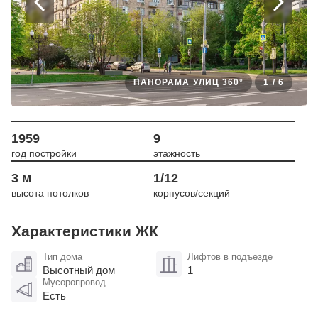
ПАНОРАМА УЛИЦ 360°
1
/
6
1959
9
год постройки
этажность
3 м
1/12
высота потолков
корпусов/секций
Характеристики ЖК
Тип дома
Лифтов в подъезде
Высотный дом
1
Мусоропровод
Есть