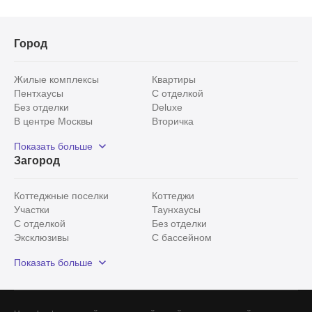
Город
Жилые комплексы
Квартиры
Пентхаусы
С отделкой
Без отделки
Deluxe
В центре Москвы
Вторичка
Видовые
Эксклюзивы
Показать больше
Рядом с парком
Популярные локации
Загород
С панорамными окнами
Внутри Садового кольца
Коттеджные поселки
Коттеджи
Участки
Таунхаусы
С отделкой
Без отделки
Эксклюзивы
С бассейном
С лесным участком
Истринский район
Показать больше
Красногорский район
Минское шоссе
Все
0