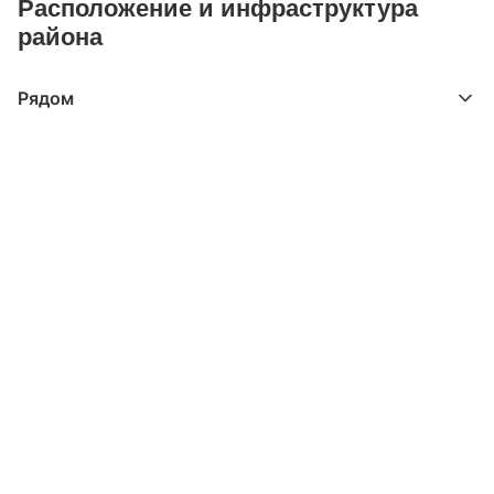
Расположение и инфраструктура
района
Рядом
Выберите расстояние от объекта
До 2000 метров
Школы
Детские клубы
Детские сады
Поликлиники
Больницы
Салоны красоты
Торговые центры