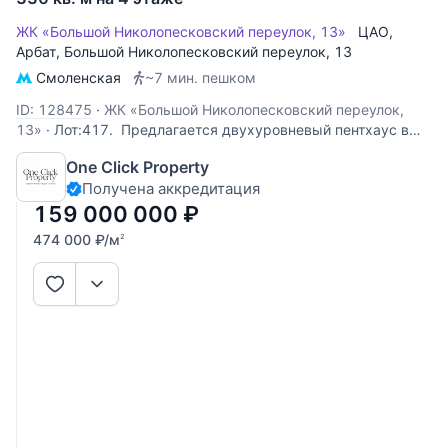
ЖК «Большой Николопесковский переулок, 13»
ЦАО
,
Арбат
,
Большой Николопесковский переулок
, 13
Смоленская
~7 мин. пешком
ID: 128475
·
ЖК «Большой Николопесковский переулок,
13»
·
Лот:417. Предлагается двухуровневый пентхаус в
районе Арбата. В кварире 6 спален! Спланировано: на 1
One Click Property
уровне - гостиная с камином и вторым светом, кухня-
Получена аккредитация
столовая, кинозал, гостевая спальня с ванной комнатой,
кабинет, гостевой санузел; на 2 уровне -
159 000 000
₽
474 000
₽
/м
2