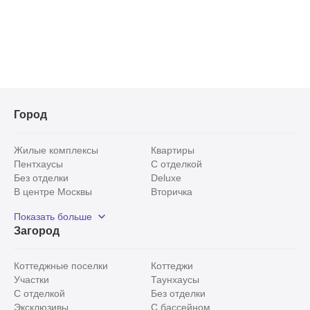
Город
Жилые комплексы
Квартиры
Пентхаусы
С отделкой
Без отделки
Deluxe
В центре Москвы
Вторичка
Видовые
Эксклюзивы
Показать больше
Рядом с парком
Популярные локации
Загород
С панорамными окнами
Внутри Садового кольца
Коттеджные поселки
Коттеджи
Участки
Таунхаусы
С отделкой
Без отделки
Эксклюзивы
С бассейном