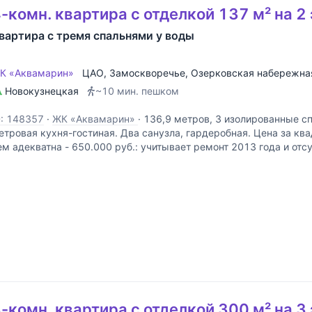
-комн. квартира с отделкой 137 м² на 2
вартира с тремя спальнями у воды
К «Аквамарин»
ЦАО
,
Замоскворечье
,
Озерковская набережна
Новокузнецкая
~10 мин. пешком
D: 148357
·
ЖК «Аквамарин»
·
136,9 метров, 3 изолированные сп
етровая кухня-гостиная. Два санузла, гардеробная. Цена за кв
ем адекватна - 650.000 руб.: учитывает ремонт 2013 года и отс
ремлевские звезды. Но, квартира - не
-комн. квартира с отделкой 300 м² на 3