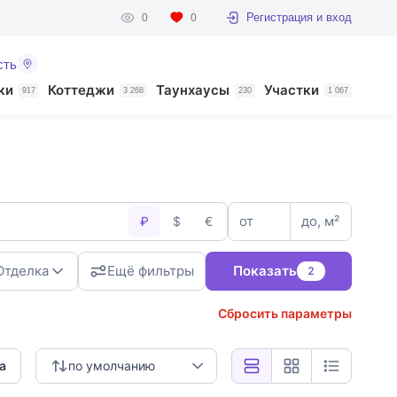
Регистрация и вход
0
0
сть
ки
Коттеджи
Таунхаусы
Участки
917
3 268
230
1 067
от
до, м²
₽
$
€
Отделка
Ещё фильтры
Показать
2
Сбросить параметры
а
по умолчанию