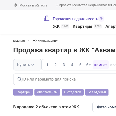
О проекте
Агентства недвижимости
Но
Москва и область
Городская недвижимость
ЖК
Квартиры
Апар
1 863
1 502
главная
ЖК «Аквамарин»
Продажа квартир в ЖК "Аквам
Купить
1
2
3
4
5
6+
комнат
сп
Квартиры
Апартаменты
С отделкой
Без отделки
В продаже 2 объектов в этом ЖК
Фото ком