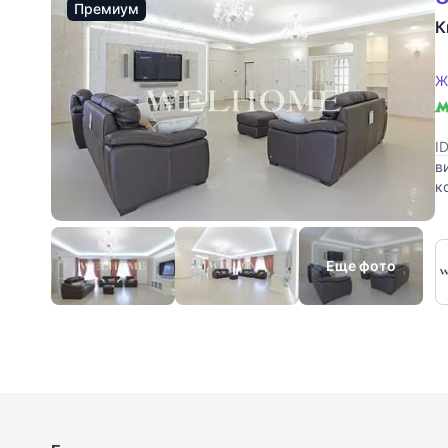
Премиум
К
Ж
I
в
к
7
Еще фото