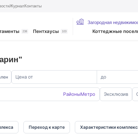
вости
Журнал
Контакты
Загородная недвижимо
таменты
Пентхаусы
Коттеджные посел
238
103
арин"
Цена от
до
ален
Районы
Метро
Эксклюзив
плекса
Переход к карте
Характеристики комплекс