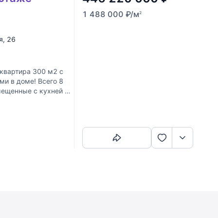
1 488 000
₽
/м
2
я
, 26
квартира 300 м2 с
и в доме! Всего 8
мещенные с кухней и
Скопировать ссылку