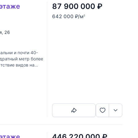
87 900 000
₽
 этаже
642 000
₽
/м
2
я
, 26
альни и почти 40-
адратный метр более
утствие видов на
Скопировать ссылку
446 220 000
₽
 этаже