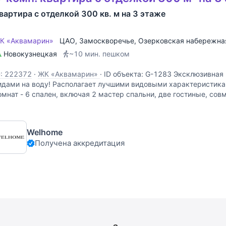
вартира с отделкой 300 кв. м на 3 этаже
К «Аквамарин»
ЦАО
,
Замоскворечье
,
Озерковская набережна
Новокузнецкая
~10 мин. пешком
D: 222372
·
ЖК «Аквамарин»
·
ID объекта: G-1283 Эксклюзивная 
идами на воду! Располагает лучшими видовыми характеристикам
омнат - 6 спален, включая 2 мастер спальни, две гостиные, сов
 с/у. Квартира с отделкой и частично
Welhome
Получена аккредитация