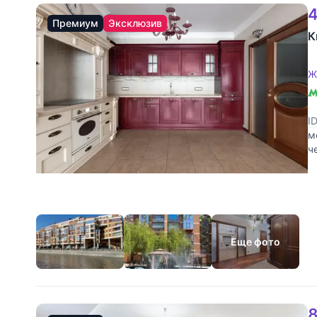
4
Премиум
Эксклюзив
К
Ж
I
м
ч
к
Еще фото
8