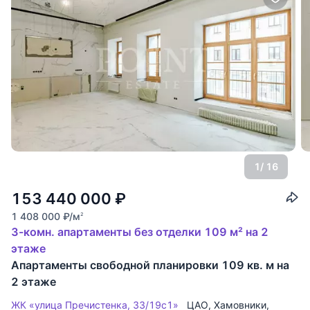
1
/ 16
153 440 000
₽
1 408 000
₽
/м
2
3-комн. апартаменты без отделки 109 м² на 2
этаже
Апартаменты свободной планировки 109 кв. м на
2 этаже
ЖК «улица Пречистенка, 33/19с1»
ЦАО
,
Хамовники
,