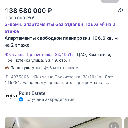
138 580 000
₽
1 300 000
₽
/м
2
3-комн. апартаменты без отделки 106.6 м² на 2
этаже
Апартаменты свободной планировки 106.6 кв. м
на 2 этаже
ЖК «улица Пречистенка, 33/19с1»
ЦАО
,
Хамовники
,
Пречистенка улица
, 33/19, стр. 1
Парк культуры
~8 мин. пешком
ID: 4975366
·
ЖК «улица Пречистенка, 33/19с1»
·
Лот:
115781. На продажу предлагается трехкомнатная
квартира свободной планировки, площадью 106,6 кв.м., в
Point Estate
историческом центре столицы. Возможная планировка:
Получена аккредитация
кухня-гостиная, две спальни, одна из которых со своим
санузлом, совмещенный санузел,