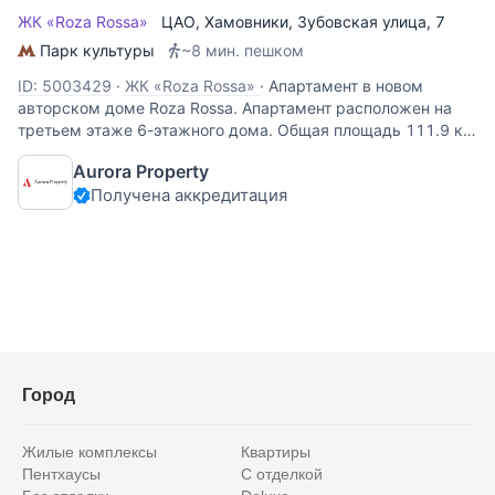
ЖК «Roza Rossa»
ЦАО
,
Хамовники
,
Зубовская улица
, 7
Парк культуры
~8 мин. пешком
ID: 5003429
·
ЖК «Roza Rossa»
·
Апартамент в новом
авторском доме Roza Rossa. Апартамент расположен на
третьем этаже 6-этажного дома. Общая площадь 111.9 кв.
м. Выполнена качественная дизайнерская отделка в
Aurora Property
современном стиле. Планировка включает в себя кухню-
Получена аккредитация
гостиную, две спальни,
Город
Жилые комплексы
Квартиры
Пентхаусы
С отделкой