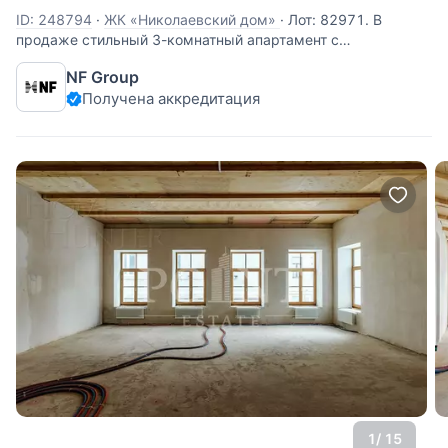
ID: 248794
·
ЖК «Николаевский дом»
·
Лот: 82971. В
продаже стильный 3-комнатный апартамент с
дизайнерской отделкой на пятом этаже жилого комплекса
NF Group
«Николаевский Дом» в престижных Хамовниках.
Получена аккредитация
Пространство объединяет эстетику лофта и исторический
шарм: сохранены оригинальные кирпичные
1
/ 15