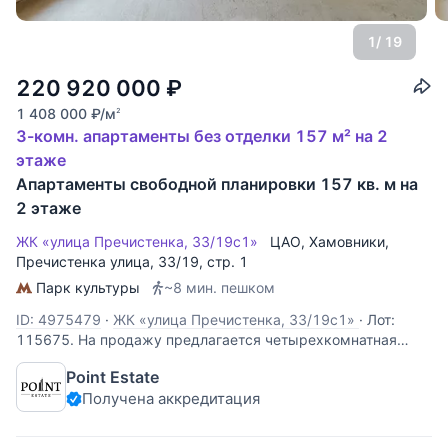
1
/ 19
220 920 000
₽
1 408 000
₽
/м
2
3-комн. апартаменты без отделки 157 м² на 2
этаже
Апартаменты свободной планировки 157 кв. м на
2 этаже
ЖК «улица Пречистенка, 33/19с1»
ЦАО
,
Хамовники
,
Пречистенка улица
, 33/19, стр. 1
Парк культуры
~8 мин. пешком
ID: 4975479
·
ЖК «улица Пречистенка, 33/19с1»
·
Лот:
115675. На продажу предлагается четырехкомнатная
двухуровневая квартира свободной планировки, площадью
Point Estate
157 кв.м., в историческом центре столицы. Возможная
Получена аккредитация
планировка: 1-й уровень: кухня-гостиная, две спальни,
одна из которых со своей