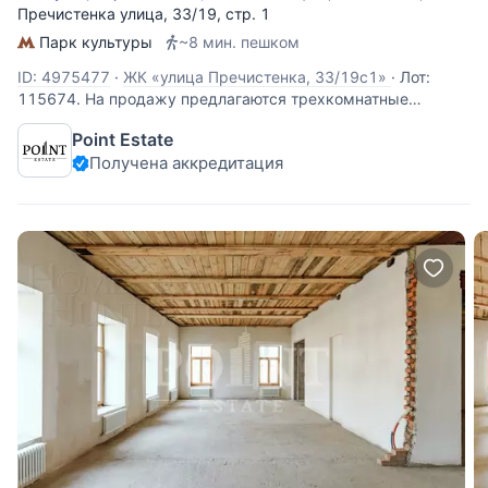
Пречистенка улица
, 33/19, стр. 1
Парк культуры
~8 мин. пешком
ID: 4975477
·
ЖК «улица Пречистенка, 33/19с1»
·
Лот:
115674. На продажу предлагаются трехкомнатные
апартаменты свободной планировки, площадью 109 кв.м.,
Point Estate
в историческом центре столицы. Возможная планировка:
Получена аккредитация
кухня-гостиная, две спальни, одна из которых со своим
санузлом, кладовая, раздельный