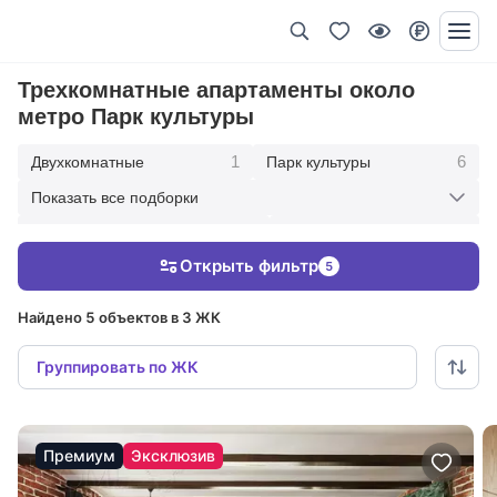
Трехкомнатные апартаменты около
метро Парк культуры
1
6
Двухкомнатные
Парк культуры
Показать все подборки
3
6
Со свободной планировкой
В современном стиле
Открыть фильтр
5
2
Под ключ с мебелью
Найдено 5 объектов в 3 ЖК
Группировать по ЖК
Премиум
Эксклюзив