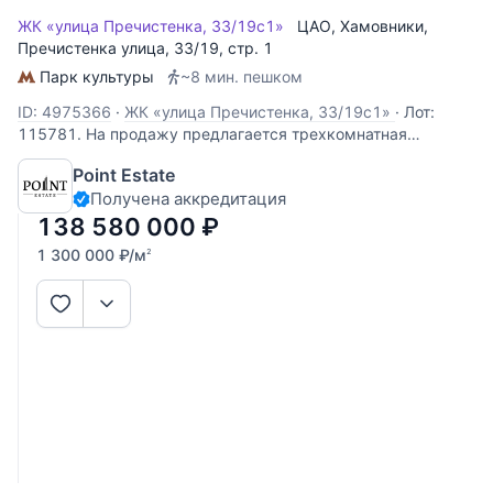
ЖК «улица Пречистенка, 33/19с1»
ЦАО
,
Хамовники
,
Пречистенка улица
, 33/19, стр. 1
Парк культуры
~8 мин. пешком
ID: 4975366
·
ЖК «улица Пречистенка, 33/19с1»
·
Лот:
115781. На продажу предлагается трехкомнатная
квартира свободной планировки, площадью 106,6 кв.м., в
Point Estate
историческом центре столицы. Возможная планировка:
Получена аккредитация
кухня-гостиная, две спальни, одна из которых со своим
санузлом, совмещенный санузел,
138 580 000
₽
1 300 000
₽
/м
2