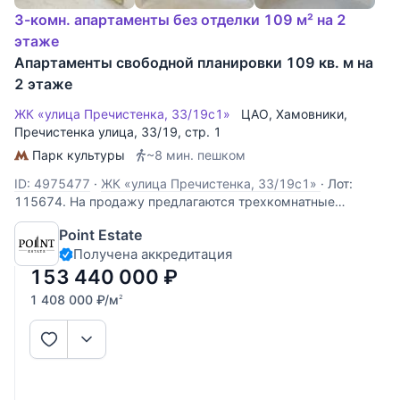
3-комн. апартаменты без отделки 109 м² на 2
этаже
Апартаменты свободной планировки 109 кв. м на
2 этаже
ЖК «улица Пречистенка, 33/19с1»
ЦАО
,
Хамовники
,
Пречистенка улица
, 33/19, стр. 1
Парк культуры
~8 мин. пешком
ID: 4975477
·
ЖК «улица Пречистенка, 33/19с1»
·
Лот:
115674. На продажу предлагаются трехкомнатные
апартаменты свободной планировки, площадью 109 кв.м.,
Point Estate
в историческом центре столицы. Возможная планировка:
Получена аккредитация
кухня-гостиная, две спальни, одна из которых со своим
санузлом, кладовая, раздельный
153 440 000
₽
1 408 000
₽
/м
2