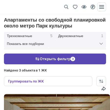
Апартаменты со свободной планировкой
около метро Парк культуры
5
1
Трехкомнатные
Двухкомнатные
Показать все подборки
6
6
Парк культуры
В современном стиле
Открыть фильтр
3
2
Под ключ с мебелью
Найдено 3 объекта в 1 ЖК
Группировать по ЖК