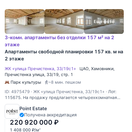
Еще фото
3-комн. апартаменты без отделки 157 м² на 2
этаже
Апартаменты свободной планировки 157 кв. м на
2 этаже
ЖК «улица Пречистенка, 33/19с1»
ЦАО
,
Хамовники
,
Пречистенка улица
, 33/19, стр. 1
Парк культуры
~8 мин. пешком
ID: 4975479
·
ЖК «улица Пречистенка, 33/19с1»
·
Лот:
115675. На продажу предлагается четырехкомнатная
двухуровневая квартира свободной планировки, площадью
Point Estate
157 кв.м., в историческом центре столицы. Возможная
Получена аккредитация
планировка: 1-й уровень: кухня-гостиная, две спальни,
одна из которых со своей
220 920 000
₽
1 408 000
₽
/м
2