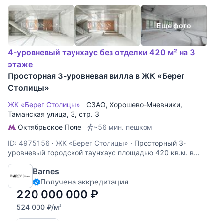
Еще фото
4-уровневый таунхаус без отделки 420 м² на 3
этаже
Просторная 3-уровневая вилла в ЖК «Берег
Столицы»
ЖК «Берег Столицы»
СЗАО
,
Хорошево-Мневники
,
Таманская улица
, 3, стр. 3
Октябрьское Поле
~56 мин. пешком
ID: 4975156
·
ЖК «Берег Столицы»
·
Просторный 3-
уровневый городской таунхаус площадью 420 кв.м. в
жилом комплексе «Берег Столицы» на территории
Barnes
заповедника Серебряный бор. Таунхаус расположен на
Получена аккредитация
земельном участке площадью 4 сотки. Таунхаус без
отделки с возможностью разместить: 1
220 000 000
₽
524 000
₽
/м
2