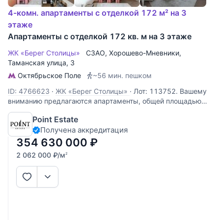
4-комн. апартаменты с отделкой 172 м² на 3
этаже
Апартаменты с отделкой 172 кв. м на 3 этаже
ЖК «Берег Столицы»
СЗАО
,
Хорошево-Мневники
,
Таманская улица
, 3
Октябрьское Поле
~56 мин. пешком
ID: 4766623
·
ЖК «Берег Столицы»
·
Лот: 113752. Вашему
вниманию предлагаются апартаменты, общей площадью
193 м2. Просторная планировка включает в себя уютную
Point Estate
гостиную - столовую, спальню с гардеробной и санузлом, 2
Получена аккредитация
спальни с собственными санузлами, кухню и гостевой
санузел. На -1
354 630 000
₽
2 062 000
₽
/м
2