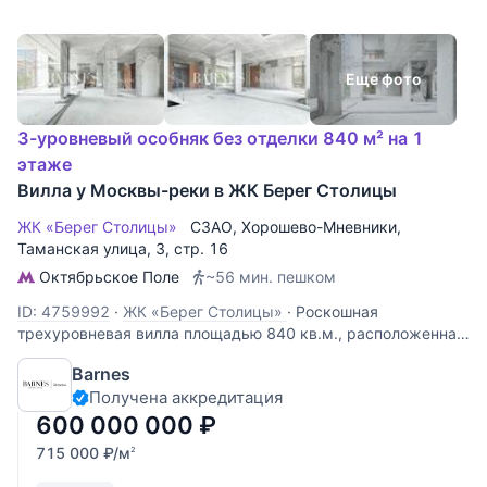
Еще фото
3-уровневый особняк без отделки 840 м² на 1
этаже
Вилла у Москвы-реки в ЖК Берег Столицы
ЖК «Берег Столицы»
СЗАО
,
Хорошево-Мневники
,
Таманская улица
, 3, стр. 16
Октябрьское Поле
~56 мин. пешком
ID: 4759992
·
ЖК «Берег Столицы»
·
Роскошная
трехуровневая вилла площадью 840 кв.м., расположенная
на первой линии от воды в жилом комплексе «Берег
Barnes
Столицы» на территории заповедника Серебряный бор.
Получена аккредитация
Вилла без отделки. Есть возможность оборудовать кровлю
под лаунж-зону. Свой цокольный
600 000 000
₽
715 000
₽
/м
2