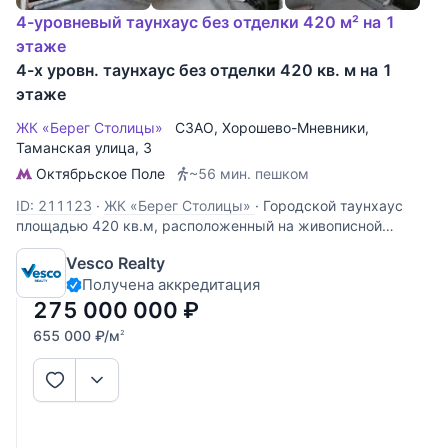
4-уровневый таунхаус без отделки 420 м² на 1
этаже
4-х уровн. таунхаус без отделки 420 кв. м на 1
этаже
ЖК «Берег Столицы»
СЗАО
,
Хорошево-Мневники
,
Таманская улица
, 3
Октябрьское Поле
~56 мин. пешком
ID: 211123
·
ЖК «Берег Столицы»
·
Городской таунхаус
площадью 420 кв.м, расположенный на живописной
территории Серебряного бора в комплексе делюкс-класса
Vesco Realty
«Берег Столицы». Уникальная локация: формат городской
Получена аккредитация
виллы в границах старой Москвы в 10 км от Кремля, особо
охраняемая
275 000 000
₽
655 000
₽
/м
2