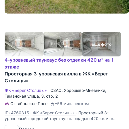
Еще фото
4-уровневый таунхаус без отделки 420 м² на 1
этаже
Просторная 3-уровневая вилла в ЖК «Берег
Столицы»
ЖК «Берег Столицы»
СЗАО
,
Хорошево-Мневники
,
Таманская улица
, 3, стр. 2
Октябрьское Поле
~56 мин. пешком
ID: 4760315
·
ЖК «Берег Столицы»
·
Просторный 3-
уровневый городской таунхаус площадью 420 кв.м. в
жилом комплексе «Берег Столицы» на территории