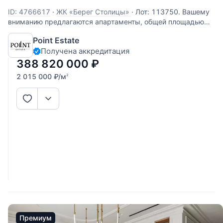
ID: 4766617
·
ЖК «Берег Столицы»
·
Лот: 113750. Вашему
вниманию предлагаются апартаменты, общей площадью
193 м2. Просторная планировка включает в себя уютную
Point Estate
гостиную, столовую, спальню с гардеробной и санузлом,
Получена аккредитация
спальню с отдельным санузлом, кухню и гостевой санузел.
На -1 этаже
388 820 000
₽
2 015 000
₽
/м
2
Премиум