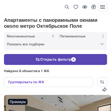
Апартаменты с панорамными окнами
около метро Октябрьское Поле
4
1
Многокомнатные
Пятикомнатные
Показать все подборки
3
8
Четырехкомнатные
Октябрьское Поле
Открыть фильтр
8
3
В современном стиле
Найдено 8 объектов в 1 ЖК
Группировать по ЖК
Премиум