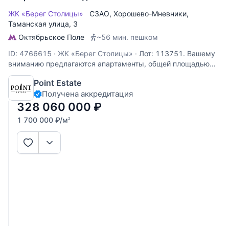
ЖК «Берег Столицы»
СЗАО
,
Хорошево-Мневники
,
Таманская улица
, 3
Октябрьское Поле
~56 мин. пешком
ID: 4766615
·
ЖК «Берег Столицы»
·
Лот: 113751. Вашему
вниманию предлагаются апартаменты, общей площадью
193 м2. Просторная планировка включает в себя уютную
Point Estate
гостиную, столовую, спальню с гардеробной и санузлом, 2
Получена аккредитация
спальни с собственными санузлами, кухню, гостевой
санузел и балкон. На
328 060 000
₽
1 700 000
₽
/м
2