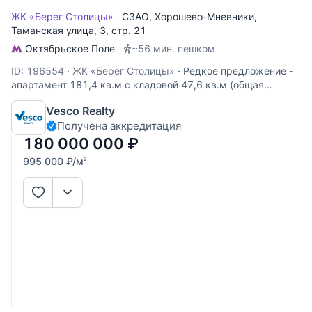
ЖК «Берег Столицы»
СЗАО
,
Хорошево-Мневники
,
Таманская улица
, 3, стр. 21
Октябрьское Поле
~56 мин. пешком
ID: 196554
·
ЖК «Берег Столицы»
·
Редкое предложение -
апартамент 181,4 кв.м с кладовой 47,6 кв.м (общая
площадь 229 кв.м) в клубном доме с собственным
Vesco Realty
приватным участком 8 соток, который можно обустроить в
Получена аккредитация
качестве патио или зоны отдыха на свежем воздухе.
Апартамент с готовой
180 000 000
₽
995 000
₽
/м
2