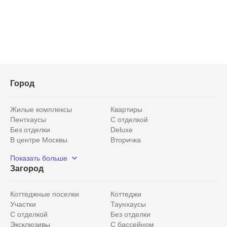
7‑этажного дома. Просторное жильё с новым
Город
Жилые комплексы
Квартиры
Пентхаусы
С отделкой
Без отделки
Deluxe
В центре Москвы
Вторичка
Видовые
Эксклюзивы
Показать больше
Рядом с парком
Популярные локации
Загород
С панорамными окнами
Внутри Садового кольца
Коттеджные поселки
Коттеджи
Участки
Таунхаусы
С отделкой
Без отделки
Эксклюзивы
С бассейном