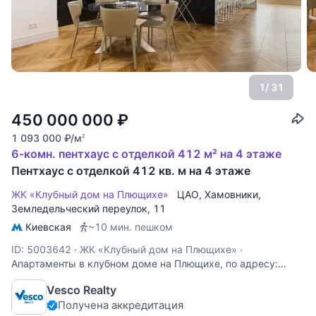
1
/ 31
450 000 000
₽
1 093 000
₽
/м
2
6-комн. пентхаус с отделкой 412 м² на 4 этаже
Пентхаус с отделкой 412 кв. м на 4 этаже
ЖК «Клубный дом на Плющихе»
ЦАО
,
Хамовники
,
Земледельческий переулок
, 11
Киевская
~10 мин. пешком
ID: 5003642
·
ЖК «Клубный дом на Плющихе»
·
Апартаменты в клубном доме на Плющихе, по адресу:
Земледельческий переулок, д. 11 это воплощение роскоши
Vesco Realty
и комфорта премиум‑класса. Общая площадь
Получена аккредитация
апартаментов - 412 кв.м. Расположены на 4‑м этаже