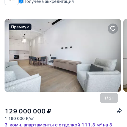
Получена аккредитация
планировка: 1-й уровень: кухня-гостиная, две спальни,
одна из которых со своей
Премиум
1
/ 21
129 000 000
₽
1 160 000
₽
/м
2
3-комн. апартаменты с отделкой 111.3 м² на 3