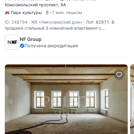
Комсомольский проспект
, 9А
Парк культуры
~7 мин. пешком
ID: 248794
·
ЖК «Николаевский дом»
·
Лот: 82971. В
продаже стильный 3-комнатный апартамент с
дизайнерской отделкой на пятом этаже жилого комплекса
NF Group
«Николаевский Дом» в престижных Хамовниках.
Получена аккредитация
Пространство объединяет эстетику лофта и исторический
шарм: сохранены оригинальные кирпичные