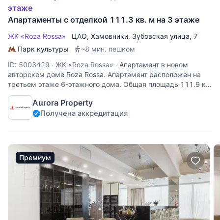
этаже
Апартаменты с отделкой 111.3 кв. м на 3 этаже
ЖК «Roza Rossa»
ЦАО
,
Хамовники
,
Зубовская улица
, 7
Парк культуры
~8 мин. пешком
ID: 5003429
·
ЖК «Roza Rossa»
·
Апартамент в новом
авторском доме Roza Rossa. Апартамент расположен на
третьем этаже 6-этажного дома. Общая площадь 111.9 кв.
м. Выполнена качественная дизайнерская отделка в
Aurora Property
современном стиле. Планировка включает в себя кухню-
Получена аккредитация
гостиную, две спальни,
Премиум