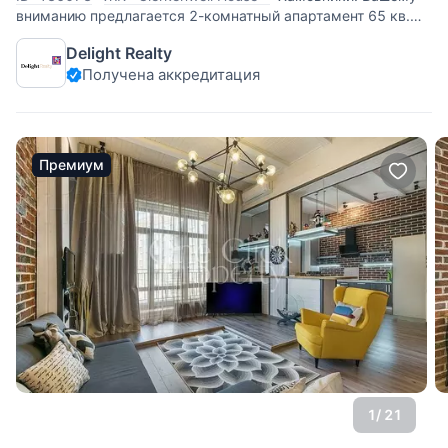
вниманию предлагается 2-комнатный апартамент 65 кв.м,
расположенный в клубном доме Clerkenwell House.
Delight Realty
Функциональная планировка включает в себя: кухню-
Получена аккредитация
столовую, спальню с ванной комнатой и гардеробной,
прихожую, постирочную,
Премиум
1
/ 21