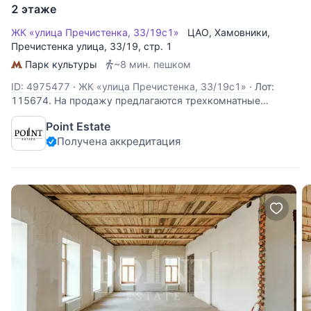
2 этаже
ЖК «улица Пречистенка, 33/19с1»
ЦАО
,
Хамовники
,
Пречистенка улица
, 33/19, стр. 1
Парк культуры
~8 мин. пешком
ID: 4975477
·
ЖК «улица Пречистенка, 33/19с1»
·
Лот:
115674. На продажу предлагаются трехкомнатные
апартаменты свободной планировки, площадью 109 кв.м.,
Point Estate
в историческом центре столицы. Возможная планировка:
Получена аккредитация
кухня-гостиная, две спальни, одна из которых со своим
санузлом, кладовая, раздельный