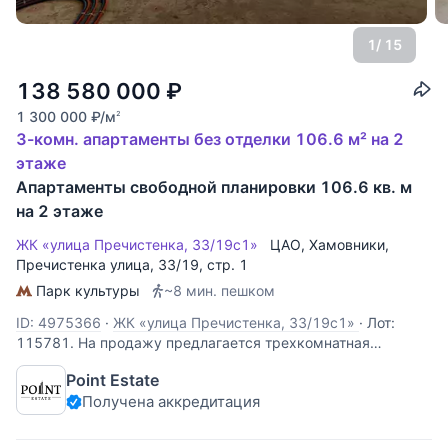
1
/ 15
138 580 000
₽
1 300 000
₽
/м
2
3-комн. апартаменты без отделки 106.6 м² на 2
этаже
Апартаменты свободной планировки 106.6 кв. м
на 2 этаже
ЖК «улица Пречистенка, 33/19с1»
ЦАО
,
Хамовники
,
Пречистенка улица
, 33/19, стр. 1
Парк культуры
~8 мин. пешком
ID: 4975366
·
ЖК «улица Пречистенка, 33/19с1»
·
Лот:
115781. На продажу предлагается трехкомнатная
квартира свободной планировки, площадью 106,6 кв.м., в
Point Estate
историческом центре столицы. Возможная планировка:
Получена аккредитация
кухня-гостиная, две спальни, одна из которых со своим
санузлом, совмещенный санузел,