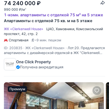
74 240 000
₽
990 000
₽
/м
2
1-комн. апартаменты с отделкой 75 м² на 5 этаже
Апартаменты с отделкой 75 кв. м на 5 этаже
ЖК «Clerkenwell House»
ЦАО
,
Хамовники
,
Комсомольский
проспект
, 42, стр. 2
Спортивная
~9 мин. пешком
ID: 203835
·
ЖК «Clerkenwell House»
·
Лот:20. Предлагаются
апартаменты с дизайнерской отделкой в ЖК "Clerkenwell
House". Функциональная планировка: кухня-гостиная с
One Click Property
обеденной зоной, зона спальни, ванная комната,
Получена аккредитация
гардеробная. Апартаменты меблированы и оснащены всей
необходимой бытовой
Премиум