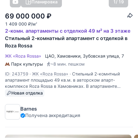
Планировка
1
/ 19
69 000 000
₽
1 409 000
₽
/м
2
2-комн. апартаменты с отделкой 49 м² на 3 этаже
Стильный 2-комнатный апартамент с отделкой в
Roza Rossa
ЖК «Roza Rossa»
ЦАО
,
Хамовники
,
Зубовская улица
, 7
Парк культуры
~8 мин. пешком
ID: 243759
·
ЖК «Roza Rossa»
·
Стильный 2-комнтный
апартамент площадью 49 кв.м. в авторском апарт-
комплексе Roza Rossa в Хамовниках. В апартаменте
выполнена чистовая отделка в стиле White mood,
Новая отделка
включающая установку кухни (Warendorf, Германия) и
оборудования (Miele, Германия).
Barnes
Получена аккредитация