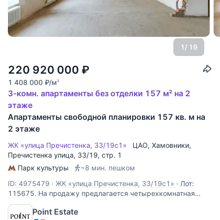
1
/ 19
220 920 000
₽
1 408 000
₽
/м
2
3-комн. апартаменты без отделки 157 м² на 2
этаже
Апартаменты свободной планировки 157 кв. м на
2 этаже
ЖК «улица Пречистенка, 33/19с1»
ЦАО
,
Хамовники
,
Пречистенка улица
, 33/19, стр. 1
Парк культуры
~8 мин. пешком
ID: 4975479
·
ЖК «улица Пречистенка, 33/19с1»
·
Лот:
115675. На продажу предлагается четырехкомнатная
двухуровневая квартира свободной планировки, площадью
Point Estate
157 кв.м., в историческом центре столицы. Возможная