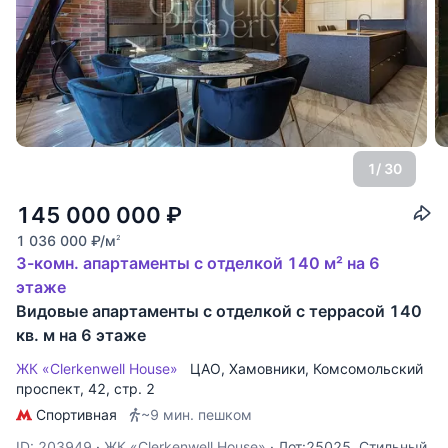
1
/ 30
145 000 000
₽
1 036 000
₽
/м
2
3-комн. апартаменты с отделкой 140 м² на 6
этаже
Видовые апартаменты с отделкой с террасой 140
кв. м на 6 этаже
ЖК «Clerkenwell House»
ЦАО
,
Хамовники
,
Комсомольский
проспект
, 42, стр. 2
Спортивная
~9 мин. пешком
ID: 203949
·
ЖК «Clerkenwell House»
·
Лот:25025. Стильный