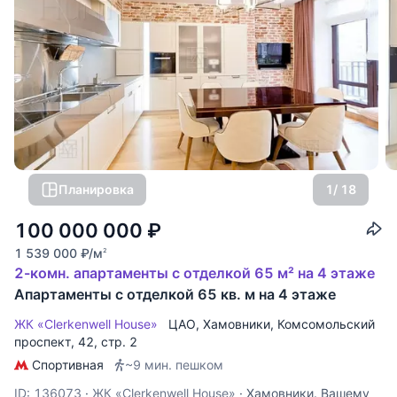
Планировка
1
/ 18
100 000 000
₽
1 539 000
₽
/м
2
2-комн. апартаменты с отделкой 65 м² на 4 этаже
Апартаменты с отделкой 65 кв. м на 4 этаже
ЖК «Clerkenwell House»
ЦАО
,
Хамовники
,
Комсомольский
проспект
, 42, стр. 2
Спортивная
~9 мин. пешком
ID: 136073
·
ЖК «Clerkenwell House»
·
Хамовники. Вашему