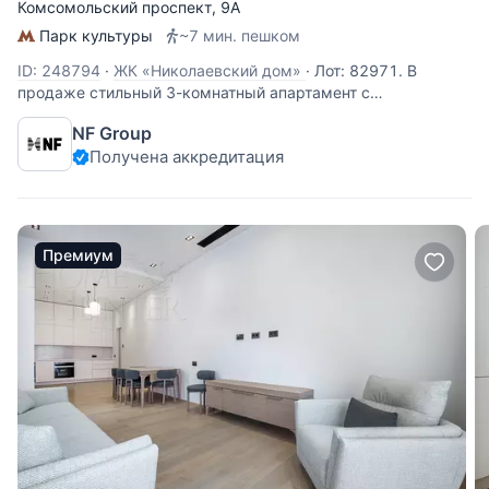
Комсомольский проспект
, 9А
Парк культуры
~7 мин. пешком
ID: 248794
·
ЖК «Николаевский дом»
·
Лот: 82971. В
продаже стильный 3-комнатный апартамент с
дизайнерской отделкой на пятом этаже жилого комплекса
NF Group
«Николаевский Дом» в престижных Хамовниках.
Получена аккредитация
Пространство объединяет эстетику лофта и исторический
шарм: сохранены оригинальные кирпичные
Премиум