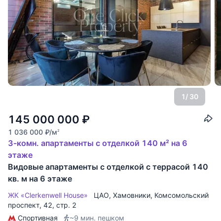
1
/ 30
145 000 000
₽
1 036 000
₽
/м
2
3-комн. апартаменты с отделкой 140 м² на 6
этаже
Видовые апартаменты с отделкой с террасой 140
кв. м на 6 этаже
ЖК «Clerkenwell House»
ЦАО
,
Хамовники
,
Комсомольский
проспект
, 42, стр. 2
Спортивная
~9 мин. пешком