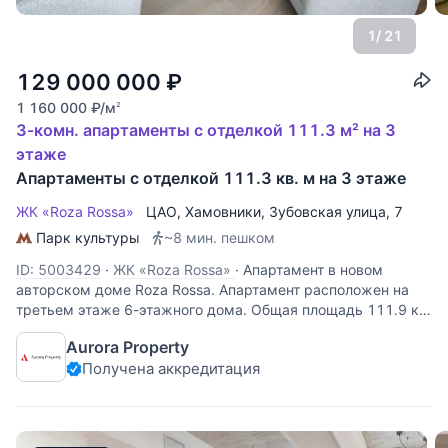
1
/ 21
129 000 000
₽
1 160 000
₽
/м
2
3-комн. апартаменты с отделкой 111.3 м² на 3
этаже
Апартаменты с отделкой 111.3 кв. м на 3 этаже
ЖК «Roza Rossa»
ЦАО
,
Хамовники
,
Зубовская улица
, 7
Парк культуры
~8 мин. пешком
ID: 5003429
·
ЖК «Roza Rossa»
·
Апартамент в новом
авторском доме Roza Rossa. Апартамент расположен на
третьем этаже 6-этажного дома. Общая площадь 111.9 кв.
м. Выполнена качественная дизайнерская отделка в
Aurora Property
современном стиле. Планировка включает в себя кухню-
Получена аккредитация
гостиную, две спальни,