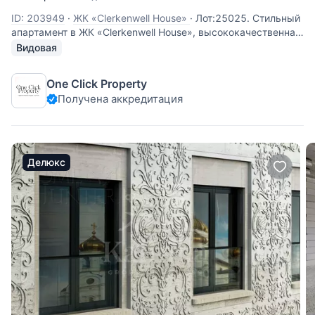
ID: 203949
·
ЖК «Clerkenwell House»
·
Лот:25025. Стильный
апартамент в ЖК «Clerkenwell House», высококачественная
отделка и интерьер в стиле лофт. Планировка: гостиная,
Видовая
столовая- кухня, спальня с санузлом и гардеробной,
спальня, санузел. Окна выходят на 3 стороны света в
One Click Property
тихие, зеленые
Получена аккредитация
Делюкс