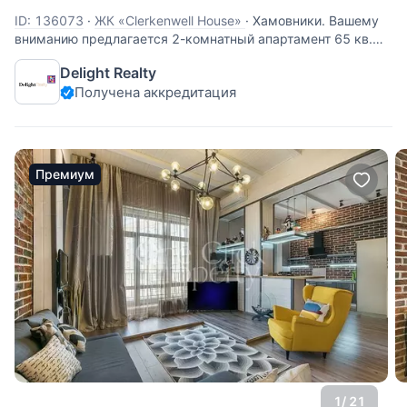
ID: 136073
·
ЖК «Clerkenwell House»
·
Хамовники. Вашему
вниманию предлагается 2-комнатный апартамент 65 кв.м,
расположенный в клубном доме Clerkenwell House.
Delight Realty
Функциональная планировка включает в себя: кухню-
Получена аккредитация
столовую, спальню с ванной комнатой и гардеробной,
прихожую, постирочную,
Премиум
1
/ 21