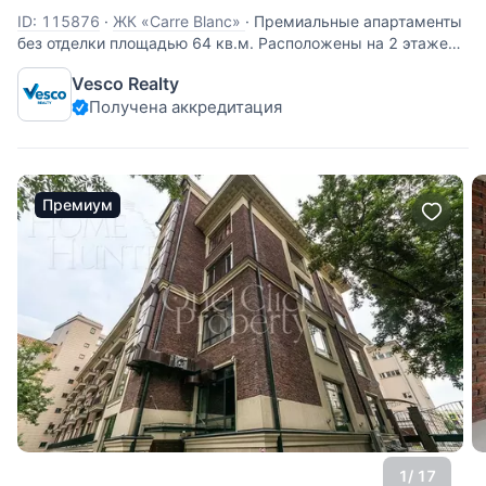
ID: 115876
·
ЖК «Carre Blanc»
·
Премиальные апартаменты
без отделки площадью 64 кв.м. Расположены на 2 этаже
нового клубного дома Carre blanc на Пречистенской
Vesco Realty
набережной у Храма Христа Спасителя. Планировка:
Получена аккредитация
кухня-гостиная, спальня с ванной и гардеробной
комнатами. Высота
Премиум
1
/ 17