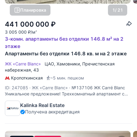
Планировка
1
/ 21
441 000 000
₽
3 005 000
₽
/м
2
3-комн. апартаменты без отделки 146.8 м² на 2
этаже
Апартаменты без отделки 146.8 кв. м на 2 этаже
ЖК «Carre Blanc»
ЦАО
,
Хамовники
,
Пречистенская
набережная
, 43
Кропоткинская
~5 мин. пешком
ID: 247085
·
ЖК «Carre Blanc»
·
№137106 ЖК Carré Blanc
Уникальное предложение! Трехкомнатный апартамент с
видом на Пречистенскую набережную! Апартамент без
Kalinka Real Estate
отделки. Вариант планировки: Кухня-столовая, Гостиная,
Получена аккредитация
Две спальни со своими гардеробными и ванными
комнатами, Гардеробная,