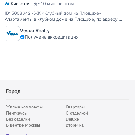
Киевская
~10 мин. пешком
ID: 5003642
·
ЖК «Клубный дом на Плющихе»
·
Апартаменты в клубном доме на Плющихе, по адресу:
Земледельческий переулок, д. 11 это воплощение роскоши
Vesco Realty
и комфорта премиум‑класса. Общая площадь
Получена аккредитация
апартаментов - 412 кв.м. Расположены на 4‑м этаже
7‑этажного дома. Просторное жильё с новым
Город
Жилые комплексы
Квартиры
Пентхаусы
С отделкой
Без отделки
Deluxe
В центре Москвы
Вторичка
Видовые
Эксклюзивы