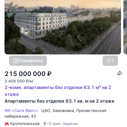
Планировка
1
/ 7
215 000 000
₽
3 408 000
₽
/м
2
2-комн. апартаменты без отделки 63.1 м² на 2
этаже
Апартаменты без отделки 63.1 кв. м на 2 этаже
ЖК «Carre Blanc»
ЦАО
,
Хамовники
,
Пречистенская
набережная
, 43
Кропоткинская
~5 мин. пешком