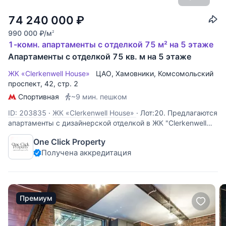
74 240 000
₽
990 000
₽
/м
2
1-комн. апартаменты с отделкой 75 м² на 5 этаже
Апартаменты с отделкой 75 кв. м на 5 этаже
ЖК «Clerkenwell House»
ЦАО
,
Хамовники
,
Комсомольский
проспект
, 42, стр. 2
Спортивная
~9 мин. пешком
ID: 203835
·
ЖК «Clerkenwell House»
·
Лот:20. Предлагаются
апартаменты с дизайнерской отделкой в ЖК "Clerkenwell
House". Функциональная планировка: кухня-гостиная с
One Click Property
обеденной зоной, зона спальни, ванная комната,
Получена аккредитация
гардеробная. Апартаменты меблированы и оснащены всей
необходимой бытовой
Премиум