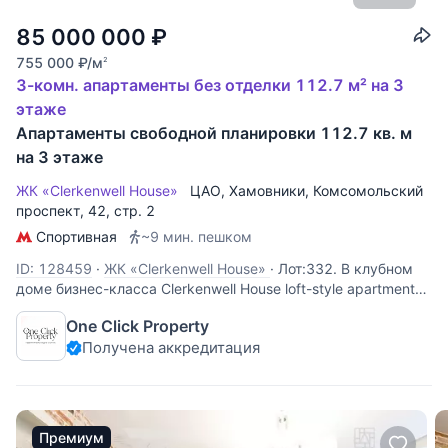
85 000 000
₽
755 000
₽
/м
2
3-комн. апартаменты без отделки 112.7 м² на 3
этаже
Апартаменты свободной планировки 112.7 кв. м
на 3 этаже
ЖК «Clerkenwell House»
ЦАО
,
Хамовники
,
Комсомольский
проспект
, 42, стр. 2
Спортивная
~9 мин. пешком
ID: 128459
·
ЖК «Clerkenwell House»
·
Лот:332. В клубном
доме бизнес-класса Clerkenwell House loft-style apartments,
расположенном в престижном районе Хамовники,
One Click Property
предлагаются двухкомнатные апартаменты на 2-м
Получена аккредитация
этаже, с видом во двор, без отделки, свободной
планировки. Clerkenwell House
Премиум