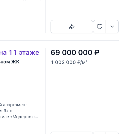
Скопировать ссылку
69 000 000
₽
 на 11 этаже
льном ЖК
1 002 000
₽
/м
2
й апартамент
я 9» с
стиле «Модерн» с
Скопировать ссылку
 тонах