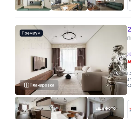
2
Премиум
П
Ж
I
а
Планировка
с
П
Еще фото