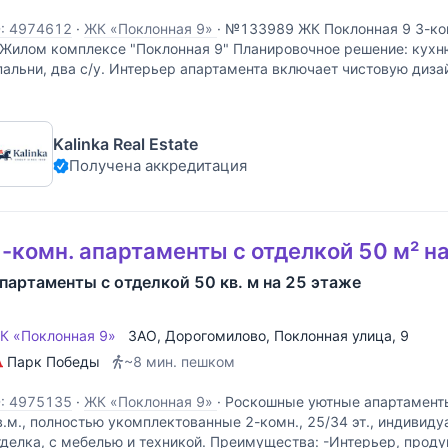
D: 4974612
·
ЖК «Поклонная 9»
·
№133989 ЖК Поклонная 9 3-ко
 Жилом комплексе "Поклонная 9" Планировочное решение: кухн
пальни, два с/у. Интерьер апартамента включает чистовую диза
лассическом стиле от застройщика,
Kalinka Real Estate
Получена аккредитация
-комн. апартаменты с отделкой 50 м² н
партаменты с отделкой 50 кв. м на 25 этаже
К «Поклонная 9»
ЗАО
,
Дорогомилово
,
Поклонная улица
, 9
Парк Победы
~8 мин. пешком
D: 4975135
·
ЖК «Поклонная 9»
·
Роскошные уютные апартаменты
в.м., полностью укомплектованные 2-комн., 25/34 эт., индивид
тделка, с мебелью и техникой. Преимущества: -Интерьер, прод