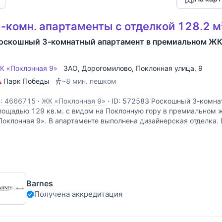
-комн. апартаменты с отделкой 128.2 м
оскошный 3-комнатный апартамент в премиальном ЖК
К «Поклонная 9»
ЗАО
,
Дорогомилово
,
Поклонная улица
, 9
Парк Победы
~8 мин. пешком
D: 4666715
·
ЖК «Поклонная 9»
·
ID: 572583 Роскошный 3-комна
лощадью 129 кв.м. с видом на Поклонную гору в премиальном
Поклонная 9». В апартаменте выполнена дизайнерская отделка
ешением предусмотрены: просторная гостиная с зоной
Barnes
Получена аккредитация