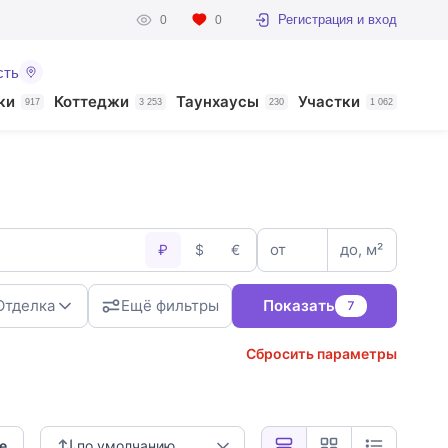
Регистрация и вход
0
0
сть
ки
Коттеджи
Таунхаусы
Участки
917
3 253
230
1 062
от
до, м²
₽
$
€
Отделка
Ещё фильтры
Показать
7
Сбросить параметры
е
по умолчанию