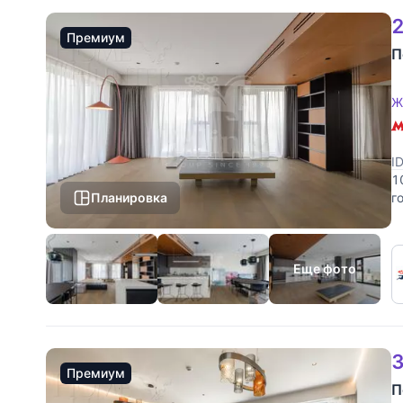
2
Премиум
П
Ж
I
1
Планировка
г
о
Еще фото
3
Премиум
П