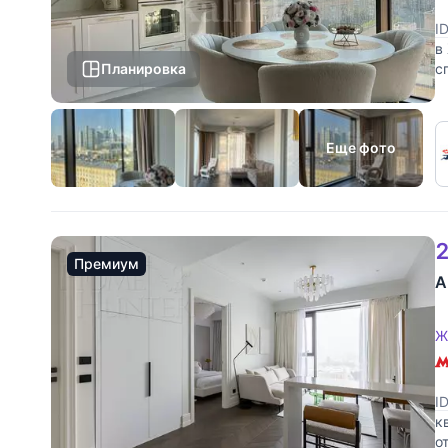
I
в
Планировка
с
к
Еще фото
2
Премиум
А
Ж
I
к
о