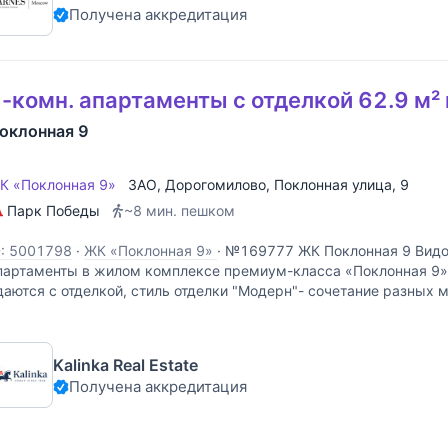
Получена аккредитация
-комн. апартаменты с отделкой 62.9 м² 
оклонная 9
К «Поклонная 9»
ЗАО
,
Дорогомилово
,
Поклонная улица
, 9
Парк Победы
~8 мин. пешком
D: 5001798
·
ЖК «Поклонная 9»
·
№169777 ЖК Поклонная 9 Видо
партаменты в жилом комплексе премиум-класса «Поклонная 9»
даются с отделкой, стиль отделки "Модерн"- сочетание разных м
олное оснащение ванных комнат входит в
Kalinka Real Estate
Получена аккредитация