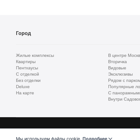
Город
Жилые комплексы
В центре Моск
Квартиры
Вторичка
Пентхаусы
Видовые
С отделкой
Эксклюзивы
Без отделки
Рядом с парко
Deluxe
Популярные ло
На карте
С панорамным
Внутри Садовог
Homehunter - первый полноценный онлайн-сервис элитной недвижимо
Хантер. Оплачивая услуги, вы принимаете
Лицензионное соглашени
Мы используем файлы cookie.
Подробнее