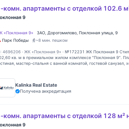
-комн. апартаменты с отделкой 102.6 м
оклонная 9
К «Поклонная 9»
ЗАО
,
Дорогомилово
,
Поклонная улица
, 9
Парк Победы
~8 мин. пешком
D: 4696206
·
ЖК «Поклонная 9»
·
№172231 ЖК Поклонная 9 Cтил
02,60 кв. м в премиальном жилом комплексе "Поклонная 9". Пл
остиная, мастер-спальня с ванной комнатой, гостевой санузел,
кна с видом в сторону Москва-Сити и Кутузовского
Kalinka Real Estate
Получена аккредитация
-комн. апартаменты с отделкой 128 м² 
оклонная 9