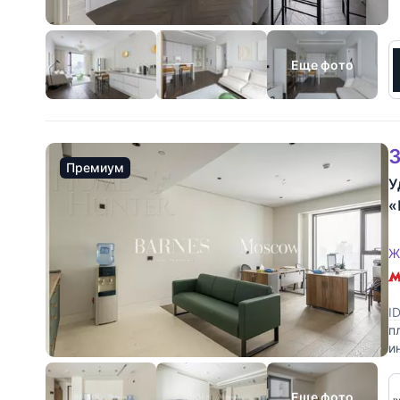
ч
Еще фото
3
Премиум
У
«
Ж
I
п
и
и
Еще фото