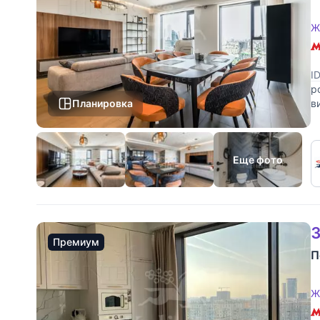
Ж
I
р
Планировка
в
м
Еще фото
3
Премиум
П
Ж