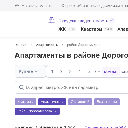
О проекте
Агентства недвижимости
Но
Москва и область
Городская недвижимость
ЖК
Квартиры
Апа
1 863
1 490
главная
Апартаменты
район Дорогомилово
Апартаменты в районе Дорог
Купить
1
2
3
4
5
6+
комнат
сп
Квартиры
Апартаменты
С отделкой
Без отделки
Район Дорогомилово
Найдено 7 объектов в 1 ЖК
Группировать по ЖК