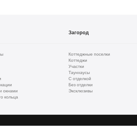
Загород
вы
Коттеджные поселки
Коттеджи
Участки
Таунхаусы
м
С отделкой
кации
Без отделки
и окнами
Эксклюзивы
о кольца
сти и бизнес класса в России. Используя сервис, вы соглашаетесь с
Пользов
е
ООО "ХоумХантер", email:
support@homehunter.ru
. На информационном рес