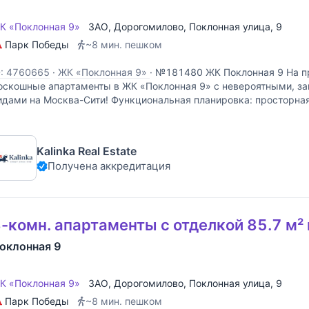
К «Поклонная 9»
ЗАО
,
Дорогомилово
,
Поклонная улица
, 9
Парк Победы
~8 мин. пешком
D: 4760665
·
ЖК «Поклонная 9»
·
№181480 ЖК Поклонная 9 На п
оскошные апартаменты в ЖК «Поклонная 9» с невероятными, 
идами на Москва-Сити! Функциональная планировка: просторная
астер-спальня со своим санузлом и большой
Kalinka Real Estate
Получена аккредитация
-комн. апартаменты с отделкой 85.7 м²
оклонная 9
К «Поклонная 9»
ЗАО
,
Дорогомилово
,
Поклонная улица
, 9
Парк Победы
~8 мин. пешком