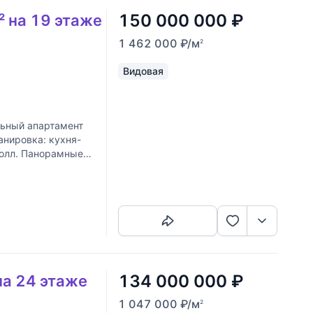
150 000 000
₽
² на 19 этаже
1 462 000
₽
/м
2
Видовая
ьный апартамент
анировка: кухня-
 холл. Панорамные
Скопировать ссылку
134 000 000
₽
на 24 этаже
1 047 000
₽
/м
2