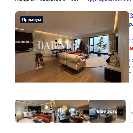
3
Премиум
Р
Ж
I
п
«
р
Еще фото