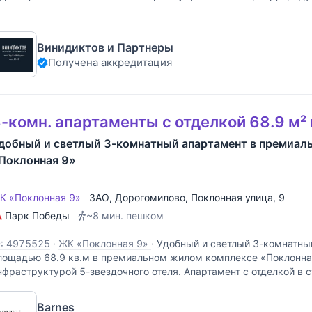
тобы заехать и наслаждаться атмосферой
Винидиктов и Партнеры
Получена аккредитация
-комн. апартаменты с отделкой 68.9 м²
добный и светлый 3-комнатный апартамент в премиа
Поклонная 9»
К «Поклонная 9»
ЗАО
,
Дорогомилово
,
Поклонная улица
, 9
Парк Победы
~8 мин. пешком
D: 4975525
·
ЖК «Поклонная 9»
·
Удобный и светлый 3-комнатны
лощадью 68.9 кв.м в премиальном жилом комплексе «Поклонна
нфраструктурой 5-звездочного отеля. Апартамент с отделкой в 
спользованием натуральных материалов в приятных пастельных
Barnes