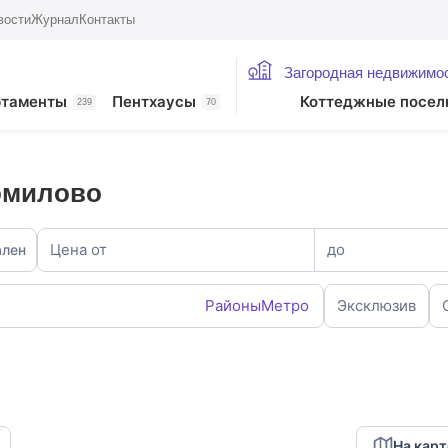
вости
Журнал
Контакты
Загородная недвижимо
ртаменты
Пентхаусы
Коттеджные посел
239
70
омилово
Цена от
до
ален
Районы
Метро
Эксклюзив
На карт