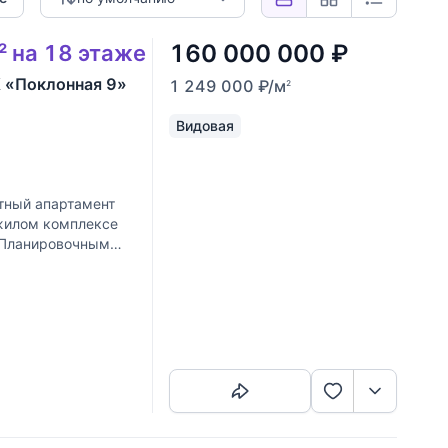
160 000 000
₽
² на 18 этаже
 «Поклонная 9»
1 249 000
₽
/м
2
Видовая
тный апартамент
 жилом комплексе
. Планировочным
Скопировать ссылку