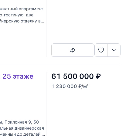
мнатный апартамент
ю-гостиную, две
йнерскую отделку в
Скопировать ссылку
61 500 000
₽
а 25 этаже
1 230 000
₽
/м
2
, Поклонная 9, 50
уальная дизайнерская
уманный до деталей,