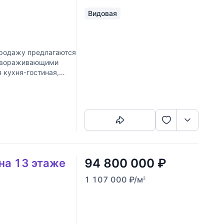
Видовая
родажу предлагаются
завораживающими
 кухня-гостиная,
Скопировать ссылку
94 800 000
₽
 на 13 этаже
1 107 000
₽
/м
2