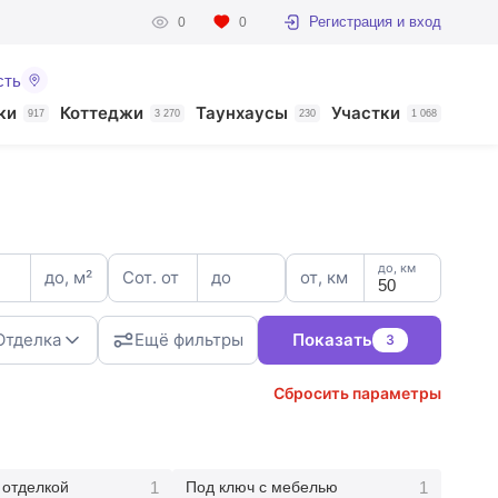
Регистрация и вход
0
0
сть
ки
Коттеджи
Таунхаусы
Участки
917
3 270
230
1 068
до, км
до, м²
Сот. от
до
от, км
Отделка
Ещё фильтры
Показать
3
Сбросить параметры
3
1
1
 отделкой
Под ключ с мебелью