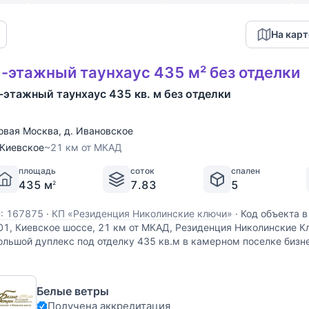
На карт
-этажный таунхаус 435 м² без отделки
-этажный таунхаус 435 кв. м без отделки
овая Москва
,
д. Ивановское
Киевское
~21 км от МКАД
площадь
соток
спален
435 м
7.83
5
2
D: 167875
·
КП «Резиденция Николинские ключи»
·
Код объекта в
01, Киевское шоссе, 21 км от МКАД, Резиденция Николинские К
ольшой дуплекс под отделку 435 кв.м в камерном поселке бизне
росторных спален, одна из которых на 1-ом
Белые ветры
Получена аккредитация