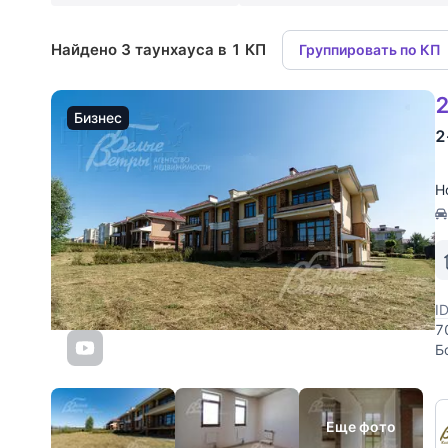
Найдено 3 таунхауса в 1 КП
Группировать по КП
2
Бизнес
2
Н
I
7
Б
п
Еще фото