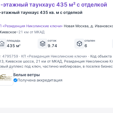
-этажный таунхаус 435 м² с отделкой
-этажный таунхаус 435 кв. м с отделкой
П «Резиденция Николинские ключи»
Новая Москва
,
д. Ивановск
Киевское
~21 км от МКАД
площадь
соток
спален
435 м
9.74
6
2
D: 4795759
·
КП «Резиденция Николинские ключи»
·
Код объекта 
13, Киевское шоссе, 21 км от МКАД, Резиденция Николинские К
овый дуплекс под ключ, частично меблирован, в поселке бизнес
рхитектурном стиле - Резиденция Николинские Ключи.
Белые ветры
Получена аккредитация