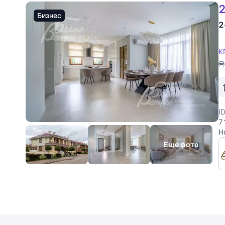
2
Бизнес
2
К
I
7
Н
а
Еще фото