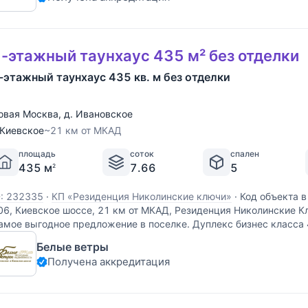
-этажный таунхаус 435 м² без отделки
-этажный таунхаус 435 кв. м без отделки
овая Москва
,
д. Ивановское
Киевское
~21 км от МКАД
площадь
соток
спален
435 м
7.66
5
2
D: 232335
·
КП «Резиденция Николинские ключи»
·
Код объекта в
06, Киевское шоссе, 21 км от МКАД, Резиденция Николинские К
амое выгодное предложение в поселке. Дуплекс бизнес класса 
 камерном поселке Резиденция Николинские
Белые ветры
Получена аккредитация