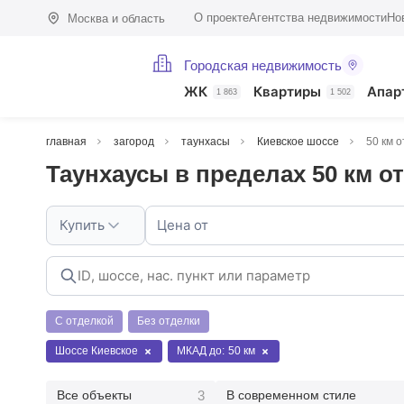
О проекте
Агентства недвижимости
Но
Москва и область
Городская недвижимость
ЖК
Квартиры
Апар
1 863
1 502
главная
загород
таунхасы
Киевское шоссе
50 км 
Таунхаусы в пределах 50 км о
Купить
Цена от
С отделкой
Без отделки
Шоссе Киевское
МКАД до:
50 км
3
Все объекты
В современном стиле