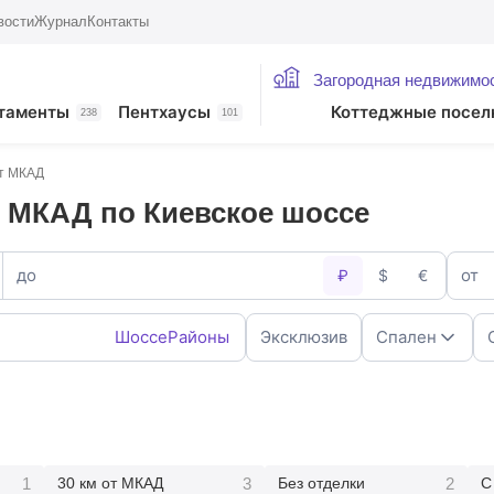
вости
Журнал
Контакты
Загородная недвижимо
таменты
Пентхаусы
Коттеджные посел
238
101
от МКАД
т МКАД по Киевское шоссе
до
от
₽
$
€
Шоссе
Районы
Эксклюзив
Спален
1
2
4
5+
1
3
2
30 км от МКАД
Без отделки
С