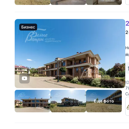
2
Бизнес
2
Н
I
7
С
в
Еще фото