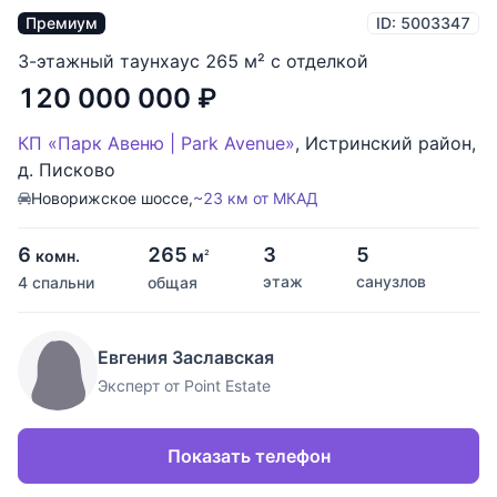
Премиум
ID: 5003347
3-этажный таунхаус 265 м² с отделкой
120 000 000
₽
КП «Парк Авеню | Park Avenue»
,
Истринский район
,
д. Писково
Новорижское шоссе,
~23 км от МКАД
6
265
3
5
комн.
м
2
этаж
санузлов
4 спальни
общая
Евгения Заславская
Эксперт от Point Estate
Показать телефон