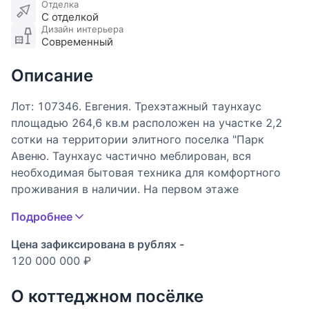
Отделка
С отделкой
Дизайн интерьера
Современный
Описание
Лот: 107346. Евгения. Трехэтажный таунхаус
площадью 264,6 кв.м расположен на участке 2,2
сотки на территории элитного поселка "Парк
Авеню. Таунхаус частично меблирован, вся
необходимая бытовая техника для комфортного
проживания в наличии. На первом этаже
находится гостиная, объеденная с кухней и
Подробнее
обеденной зоной, гостевой санузел, гардеробная,
холл, терраса. Второй этаж занимает гостиная,
Цена зафиксирована в рублях -
две спальни с санузлами, холл, два балкона.
120 000 000 ₽
Третий этаж отведён под две спальни с
индивидуальными гардеробными и санузлами и
О коттеджном посёлке
балкон. Предусмотрен встроенный гараж для