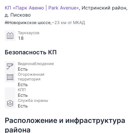
одного автомобиля. Центральные коммуникации
КП «Парк Авеню | Park Avenue»
,
Истринский район
,
обеспечивают городской комфорт круглый год. На
д. Писково
участке уложен газон и растут многолетние туи.
Новорижское шоссе,
~23 км от МКАД
На приватной террасе будет приятно отдыхать и
Таунхаусов
устраивать душевные посиделки с друзьями и
18
близкими.
Безопасность КП
Видеонаблюдение
Есть
Огороженная
территория
Есть
КПП
Есть
Служба охраны
Есть
Расположение и инфраструктура
района