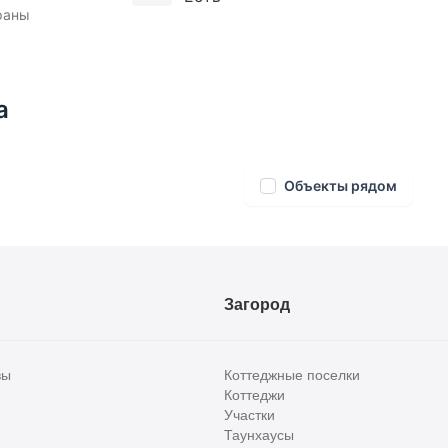
раны
а
Объекты рядом
Загород
вы
Коттеджные поселки
Коттеджи
Участки
Таунхаусы