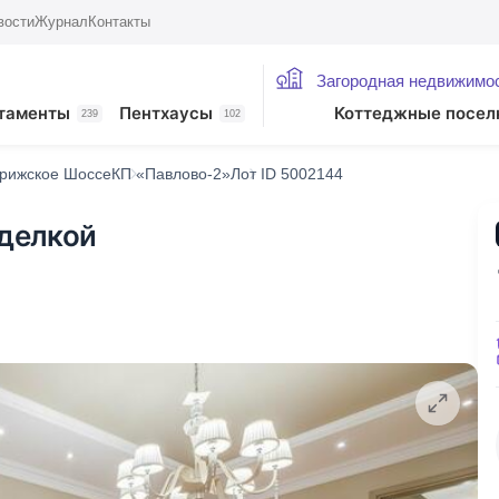
вости
Журнал
Контакты
Загородная недвижимо
таменты
Пентхаусы
Коттеджные посел
239
102
рижское Шоссе
КП «Павлово-2»
Лот ID 5002144
тделкой