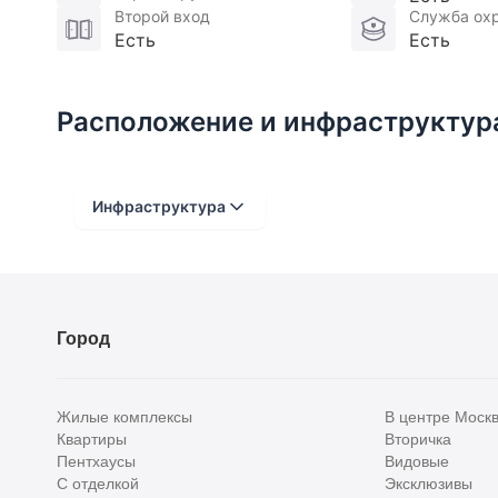
Второй вход
Служба ох
Есть
Есть
Расположение и инфраструктур
Инфраструктура
Расстояние от объекта
До 2000 метров
Город
Школы
Детские клубы
Жилые комплексы
В центре Моск
Детские сады
Квартиры
Вторичка
Пентхаусы
Видовые
Поликлиники
С отделкой
Эксклюзивы