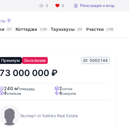
Регистрация и вход
0
0
сть
ки
Коттеджи
Таунхаусы
Участки
917
3 269
230
1 068
Премиум
Эксклюзив
ID: 5002144
73 000 000
₽
240 м
2
2
площадь
сотки
4
4
спальни
санузла
Эксперт от Kalinka Real Estate