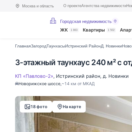
О проекте
Агентства недвижимости
Но
Москва и область
Городская недвижимость
Фото (18)
Характеристики
Описание
О поселке
На карте
ЖК
Квартиры
Апар
1 863
1 502
Главная
Загород
Таунхасы
Истринский Район
Д. Новинки
Ново
3-этажный таунхаус 240 м² с о
КП «Павлово-2»
,
Истринский район
,
д. Новинки
Новорижское шоссе,
~14 км от МКАД
18 фото
На карте