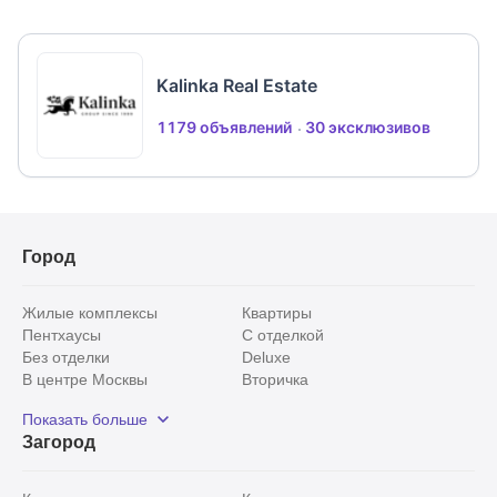
Kalinka Real Estate
1179 объявлений
30 эксклюзивов
Город
Жилые комплексы
Квартиры
Пентхаусы
С отделкой
Без отделки
Deluxe
В центре Москвы
Вторичка
Видовые
Эксклюзивы
Показать больше
Рядом с парком
Популярные локации
Загород
С панорамными окнами
Внутри Садового кольца