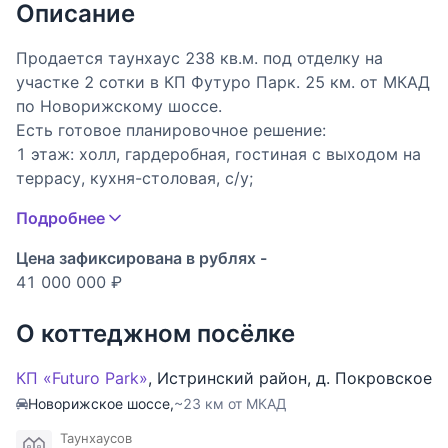
Описание
Продается таунхаус 238 кв.м. под отделку на
участке 2 сотки в КП Футуро Парк. 25 км. от МКАД
по Новорижскому шоссе.
Есть готовое планировочное решение:
1 этаж: холл, гардеробная, гостиная с выходом на
террасу, кухня-столовая, с/у;
2 этаж: мастер-спальня с гардеробной и с/у,
Подробнее
постирочная с гардеробной;
3 этаж: спальня с с/у, спальня, кабинет, с/у;
Цена зафиксирована в рублях -
Мансарда: спальня, с/у, выход на эксплуатируемую
41 000 000 ₽
кровлю.
Коммуникации центральные.
О коттеджном посёлке
Веранда для барбекю и отдыха на первом этаже
плюс эксплуатируемая крыша.
КП «Futuro Park»
,
Истринский район
,
д. Покровское
Футуро Парк входит в клубную систему Villagio,
Новорижское шоссе,
~23 км от МКАД
поэтому жители могут свободно пользоваться
Таунхаусов
инфраструктурой соседних коттеджных поселков,