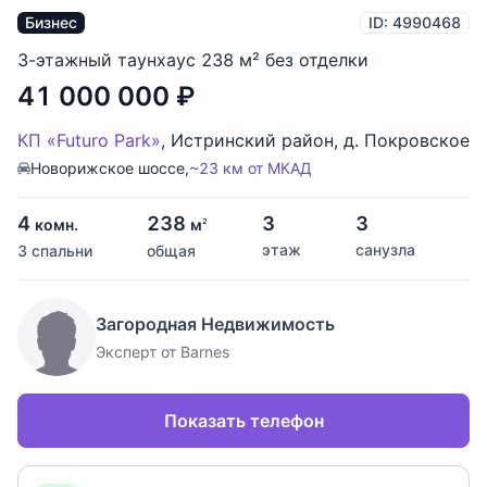
Бизнес
ID: 4990468
3-этажный таунхаус 238 м² без отделки
41 000 000
₽
КП «Futuro Park»
,
Истринский район
,
д. Покровское
Новорижское шоссе,
~23 км от МКАД
4
238
3
3
комн.
м
2
этаж
санузла
3 спальни
общая
Загородная Недвижимость
Эксперт от Barnes
Показать телефон