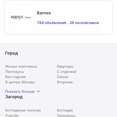
Barnes
784 объявления
36 эксклюзивов
Город
Жилые комплексы
Квартиры
Пентхаусы
С отделкой
Без отделки
Deluxe
В центре Москвы
Вторичка
Видовые
Эксклюзивы
Показать больше
Рядом с парком
Популярные локации
Загород
С панорамными окнами
Внутри Садового кольца
Коттеджные поселки
Коттеджи
Участки
Таунхаусы