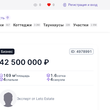
Регистрация и вход
0
0
сть
ки
Коттеджи
Таунхаусы
Участки
917
3 260
229
1 058
Бизнес
ID: 4978991
42 500 000
₽
169 м
1.6
2
площадь
сотка
4
4
спальни
санузла
Эксперт от Leto Estate