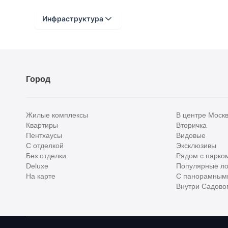
Инфраструктура
Расстояние от объекта
До 2000 метров
Город
Школы
Детские клубы
Жилые комплексы
В центре Моск
Детские сады
Квартиры
Вторичка
Пентхаусы
Видовые
Поликлиники
С отделкой
Эксклюзивы
Больницы
Без отделки
Рядом с парко
Deluxe
Популярные ло
Салоны красоты
На карте
С панорамным
Внутри Садовог
Торговые центры
Фитнесы
Ветеринарные клиники