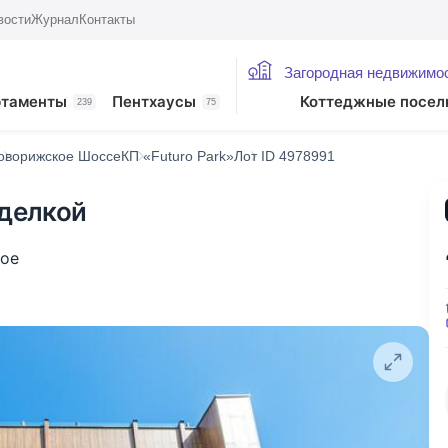
вости
Журнал
Контакты
Загородная недвижимо
ртаменты
Пентхаусы
Коттеджные посел
239
75
оворижское Шоссе
КП «Futuro Park»
Лот ID 4978991
тделкой
кое