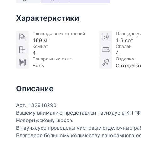
Характеристики
Площадь всех строений
Площадь у
169 м
1.6 сот
2
Комнат
Спален
4
4
Панорамные окна
Отделка
Есть
С отделк
Описание
Арт. 132918290
Вашему вниманию представлен таунхаус в КП "Ф
Новорижскому шоссе.
В таунхаусе проведены чистовые отделочные ра
Благодаря большому количеству панорамного ос