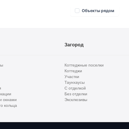
Объекты рядом
Загород
вы
Коттеджные поселки
Коттеджи
Участки
Таунхаусы
м
С отделкой
кации
Без отделки
и окнами
Эксклюзивы
о кольца