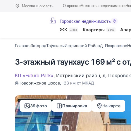
О проекте
Агентства недвижимости
Но
Москва и область
Городская недвижимость
Фото (39)
Характеристики
Описание
О поселке
На карте
ЖК
Квартиры
Апа
1 863
1 503
Главная
Загород
Таунхасы
Истринский Район
Д. Покровское
Н
3-этажный таунхаус 169 м² с о
КП «Futuro Park»
,
Истринский район
,
д. Покровс
Новорижское шоссе,
~23 км от МКАД
39 фото
Планировка
На карте