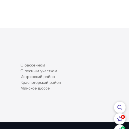
С бассейном
С лесным участком
Все
0
Истринский район
Красногорский район
Сегодня
0
Минское шоссе
Вчера
0
За неделю
0
0
За месяц
0
0