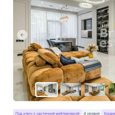
Под ключ с частичной меблировкой
4 уровня
Конди