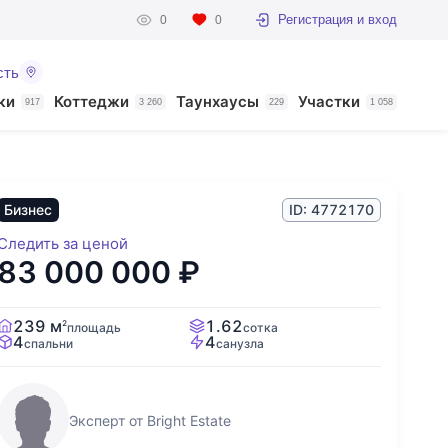
Регистрация и вход
0
0
сть
ки
Коттеджи
Таунхаусы
Участки
917
3 260
229
1 058
Бизнес
ID: 4772170
Следить за ценой
83 000 000
₽
239 м
1.62
2
площадь
сотка
4
4
спальни
санузла
Эксперт от Bright Estate