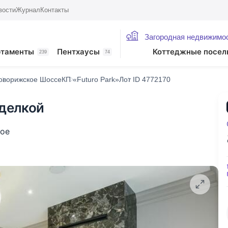
вости
Журнал
Контакты
Загородная недвижимо
ртаменты
Пентхаусы
Коттеджные посел
239
74
оворижское Шоссе
КП «Futuro Park»
Лот ID 4772170
тделкой
кое