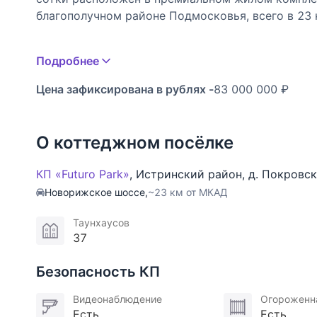
благополучном районе Подмосковья, всего в 23 
Это альтернатива городской квартире для тех, 
Подробнее
без компромиссов в комфорте.
Цена зафиксирована в рублях -
83 000 000 ₽
Планировка продумана до мелочей и отвечает т
Первый этаж — просторная кухня-столовая, гост
О коттеджном посёлке
постирочная, выход на открытую террасу, где м
открытым небом.
КП «Futuro Park»
,
Истринский район
,
д. Покровс
Новорижское шоссе,
~23 км от МКАД
Второй этаж — мастер-спальня с отдельным сану
индивидуальным санузлом, дополнительный сану
Таунхаусов
37
Третий этаж — ещё две светлые спальни, кухня 
гостей.
Безопасность КП
Видеонаблюдение
Огороженн
Мансарда — открытое пространство, которое мо
Есть
Есть