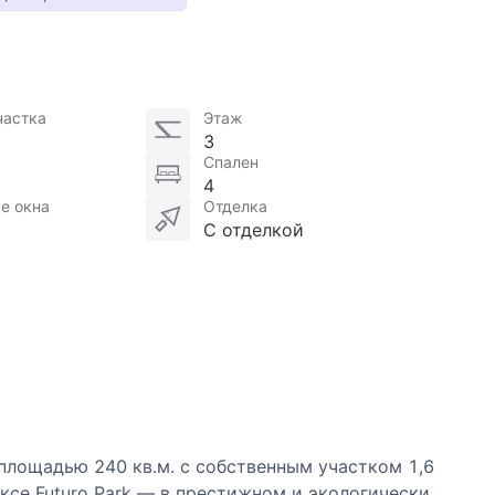
частка
Этаж
3
Спален
4
е окна
Отделка
С отделкой
площадью 240 кв.м. с собственным участком 1,6
се Futuro Park — в престижном и экологически