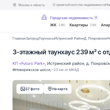
О проекте
Агентства недвижимости
Но
Москва и область
Городская недвижимость
Фото (37)
Характеристики
Описание
О поселке
На карте
ЖК
Квартиры
Апа
1 863
1 503
Главная
Загород
Таунхасы
Истринский Район
Д. Покровское
Н
3-этажный таунхаус 239 м² с о
КП «Futuro Park»
,
Истринский район
,
д. Покровс
Новорижское шоссе,
~23 км от МКАД
37 фото
На карте