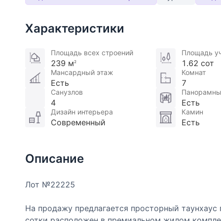
Характеристики
Площадь всех строений
Площадь у
239 м
1.62 сот
2
Мансардный этаж
Комнат
Есть
7
Санузлов
Панорамны
4
Есть
Дизайн интерьера
Камин
Современный
Есть
Описание
Лот №22225
На продажу предлагается просторный таунхаус 
сотки расположен в премиальном жилом комплек