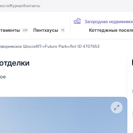
вости
Журнал
Контакты
Загородная недвижимо
ртаменты
Пентхаусы
Коттеджные посел
239
78
оворижское Шоссе
КП «Futuro Park»
Лот ID 4707653
 отделки
кое