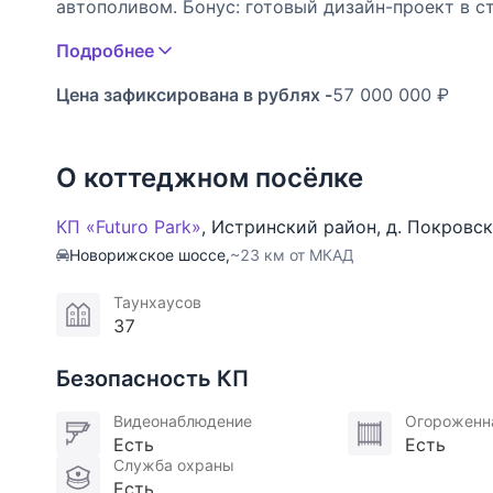
автополивом. Бонус: готовый дизайн-проект в с
Подробнее
УЧАСТОК: Преимущество данного таунхауса в том
огороженный живой изгородью из туй. Имеется 
Цена зафиксирована в рублях -
57 000 000 ₽
Участок с уже готовой системой полива и озеле
ОПИСАНИЕ ПОСЁЛКА: Футуро Парк, Новорижское 
О коттеджном посёлке
комфортной и современной жизни. Локация с у
небом. Территория окружена хвойными лесами, 
КП «Futuro Park»
,
Истринский район
,
д. Покровс
разбит парк с прогулочными дорожками. Благодар
Новорижское шоссе,
~23 км от МКАД
недвижимости могут пользоваться инфраструкт
Таунхаусов
ИНФРАСТРУКТУРА: В посёлке есть развлекательны
37
спортивные и детские площадки. Рядом - совре
"Покровский", Novaya Riga Outlet Village и "Азбу
Безопасность КП
Видеонаблюдение
Огороженн
Есть
Есть
Служба охраны
Есть