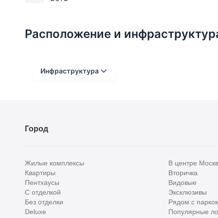
Расположение и инфраструктур
Инфраструктура
Расстояние от объекта
До 2000 метров
Город
Школы
Детские клубы
Жилые комплексы
В центре Моск
Детские сады
Квартиры
Вторичка
Пентхаусы
Видовые
Поликлиники
С отделкой
Эксклюзивы
Больницы
Без отделки
Рядом с парко
Deluxe
Популярные ло
Салоны красоты