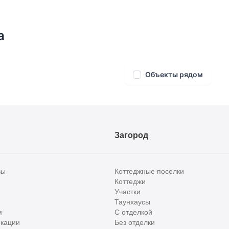
а
Объекты рядом
Загород
вы
Коттеджные поселки
Коттеджи
Участки
Таунхаусы
м
С отделкой
кации
Без отделки