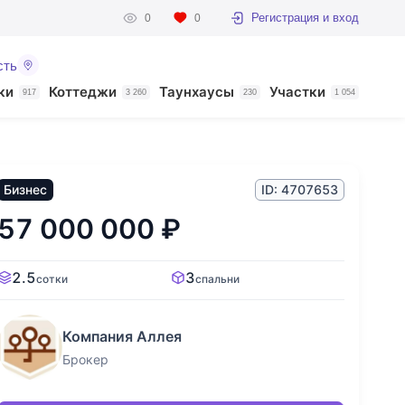
Регистрация и вход
0
0
сть
ки
Коттеджи
Таунхаусы
Участки
917
3 260
230
1 054
Бизнес
ID: 4707653
57 000 000
₽
2.5
3
сотки
спальни
Компания Аллея
Брокер