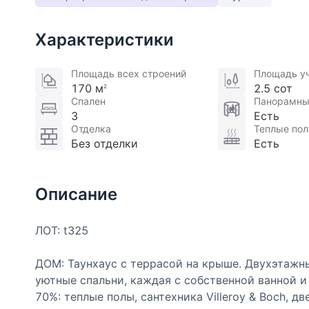
Характеристики
Площадь всех строений
Площадь у
170 м
2.5 сот
2
Спален
Панорамны
3
Есть
Отделка
Теплые по
Без отделки
Есть
Описание
ЛОТ: t325
ДОМ: Таунхаус с террасой на крыше. Двухэтажны
уютные спальни, каждая с собственной ванной и 
70%: теплые полы, сантехника Villeroy & Boch, д