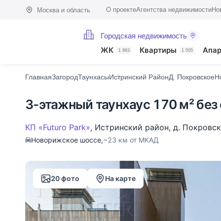
О проекте
Агентства недвижимости
Но
Москва и область
Городская недвижимость
Фото (20)
Характеристики
Описание
О поселке
На карте
ЖК
Квартиры
Апа
1 863
1 505
Главная
Загород
Таунхасы
Истринский Район
Д. Покровское
Н
3-этажный таунхаус 170 м² без
КП «Futuro Park»
,
Истринский район
,
д. Покровс
Новорижское шоссе,
~23 км от МКАД
20 фото
На карте