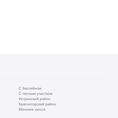
С бассейном
С лесным участком
Все
0
Истринский район
Красногорский район
Сегодня
0
Минское шоссе