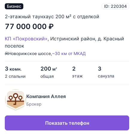
Бизнес
ID: 220304
2-этажный таунхаус 200 м² с отделкой
77 000 000
₽
КП «Покровский»
,
Истринский район
,
д. Красный
поселок
Новорижское шоссе,
~30 км от МКАД
3
200
2
3
комн.
м
2
этаж
санузла
2 спальни
общая
Компания Аллея
Брокер
Показать телефон