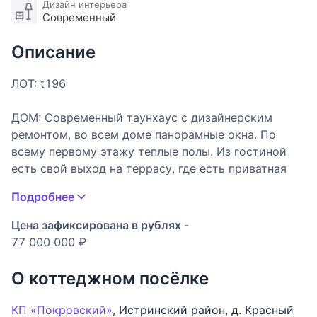
Дизайн интерьера
Современный
Описание
ЛОТ: t196
ДОМ: Современный таунхаус с дизайнерским
ремонтом, во всем доме панорамные окна. По
всему первому этажу теплые полы. Из гостиной
есть свой выход на террасу, где есть приватная
зона для барбекю или место для установки
Подробнее
беседки. На втором этаже большая мастер
спальня со своим санузлом, гардеробной и
Цена зафиксирована в рублях -
выходом на балкон. Вторая спальня со своим
77 000 000 ₽
санузлом и выходом на большую присоединенную
лоджию. Лоджия 17 кв.м с панорамными окнами,
О коттеджном посёлке
из нее можно сделать кабинет или третью
спальню.
КП «Покровский»
,
Истринский район
,
д. Красный