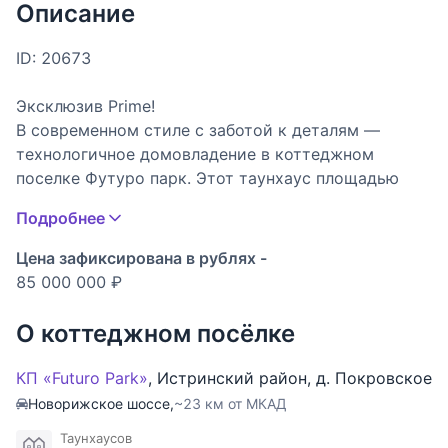
Описание
ID: 20673
Эксклюзив Prime!
В современном стиле с заботой к деталям —
технологичное домовладение в коттеджном
поселке Футуро парк. Этот таунхаус площадью
200 м² на участке 1.5 сотки по Новорижскому
Подробнее
шоссе, всего в 23 км от МКАД, представляет собой
полностью готовое решение для жизни: ваш
Цена зафиксирована в рублях -
комфорт обеспечен под ключ с мебелью и
85 000 000 ₽
качественным интерьером. Отличная транспортная
доступность позволяет быстро добираться до
О коттеджном посёлке
города, а развитая инфраструктура района делает
проживание максимально удобным. Объект
КП «Futuro Park»
,
Истринский район
,
д. Покровское
предлагается как вторичная продажа от
Новорижское шоссе,
~23 км от МКАД
собственника, все документы готовы к сделке,
Таунхаусов
обременения отсутствуют.