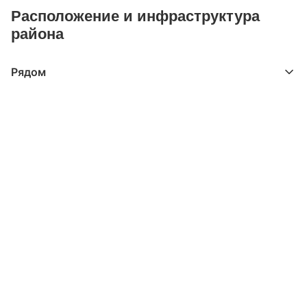
Расположение и инфраструктура
района
Рядом
Выберите расстояние от объекта
До 2000 метров
Школы
Детские клубы
Детские сады
Поликлиники
Больницы
Салоны красоты