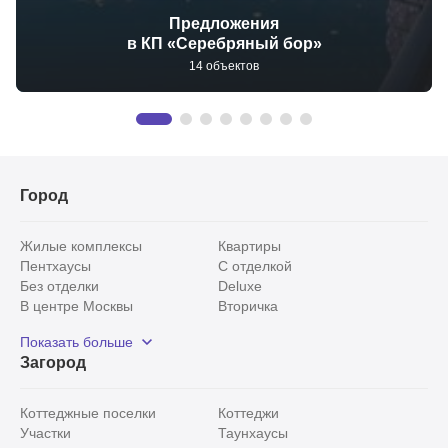
Предложения
в КП «Серебряный бор»
14 объектов
Город
Жилые комплексы
Квартиры
Пентхаусы
С отделкой
Без отделки
Deluxe
В центре Москвы
Вторичка
Видовые
Эксклюзивы
Показать больше
Рядом с парком
Популярные локации
Загород
С панорамными окнами
Внутри Садового кольца
Коттеджные поселки
Коттеджи
Участки
Таунхаусы