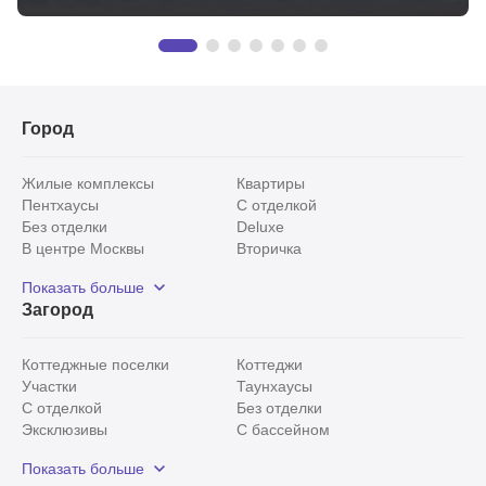
Город
Жилые комплексы
Квартиры
Пентхаусы
С отделкой
Без отделки
Deluxe
В центре Москвы
Вторичка
Видовые
Эксклюзивы
Показать больше
Рядом с парком
Популярные локации
Загород
С панорамными окнами
Внутри Садового кольца
Коттеджные поселки
Коттеджи
Участки
Таунхаусы
С отделкой
Без отделки
Эксклюзивы
С бассейном
С лесным участком
Истринский район
Показать больше
Красногорский район
Минское шоссе