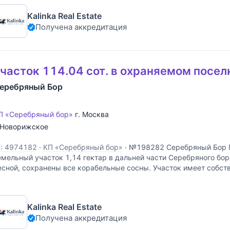
Kalinka Real Estate
Получена аккредитация
часток 114.04 сот. в охраняемом посел
еребряный Бор
П «Серебряный бор»
г. Москва
Новорижское
D: 4974182
·
КП «Серебряный бор»
·
№198282 Серебряный Бор 
емельный участок 1,14 гектар в дальней части Серебряного бор
есной, сохранены все корабельные сосны. Участок имеет собст
оскве-реке. На территории расположены два дома под снос
Kalinka Real Estate
Получена аккредитация