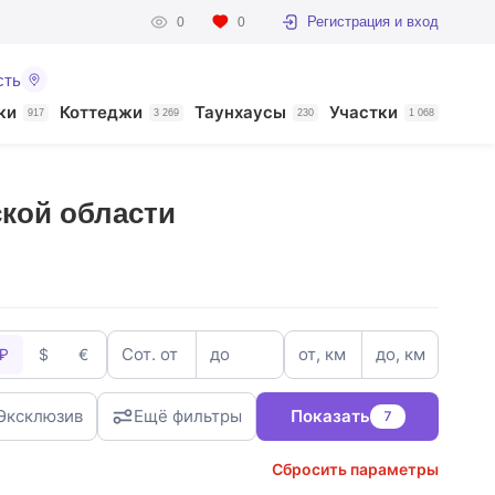
Регистрация и вход
0
0
сть
ки
Коттеджи
Таунхаусы
Участки
917
3 269
230
1 068
кой области
Сот. от
до
от, км
до, км
₽
$
€
Эксклюзив
Ещё фильтры
Показать
7
Сбросить параметры