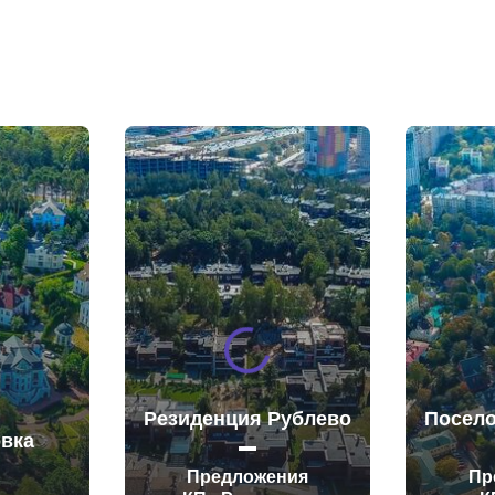
Резиденция Рублево
Посело
овка
Предложения
Пр