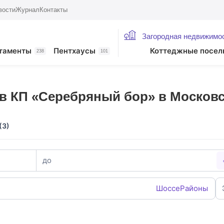
вости
Журнал
Контакты
Загородная недвижимо
таменты
Пентхаусы
Коттеджные посел
238
101
в КП «Серебряный бор» в Московс
(3)
до
Шоссе
Районы