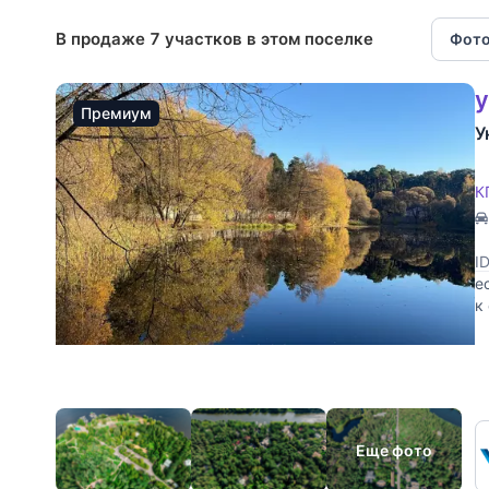
В продаже 7 участков в этом поселке
Фото
у
Премиум
У
К
I
е
к
ж
Еще фото