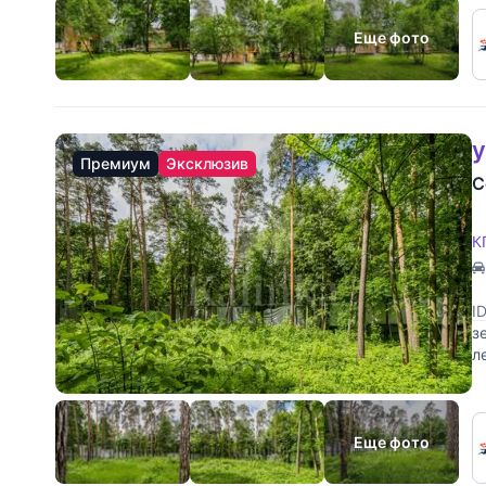
Еще фото
у
Премиум
Эксклюзив
С
К
I
з
л
М
Еще фото