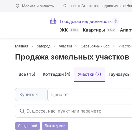
О проекте
Агентства недвижимости
Но
Москва и область
Городская недвижимость
ЖК
Квартиры
Апар
1 863
1 502
главная
загород
участки
Серебряный бор
Участки
Продажа земельных участков 
Все (15)
Коттеджи (4)
Участки (7)
Таунхаусы 
Купить
Цена от
С отделкой
Без отделки