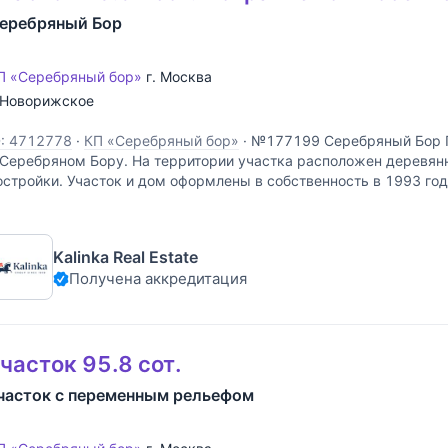
еребряный Бор
П «Серебряный бор»
г. Москва
Новорижское
D: 4712778
·
КП «Серебряный бор»
·
№177199 Серебряный Бор П
 Серебряном Бору. На территории участка расположен деревян
остройки. Участок и дом оформлены в собственность в 1993 год
а первой линии, имеет правильную форму и
Kalinka Real Estate
Получена аккредитация
часток 95.8 сот.
часток с переменным рельефом