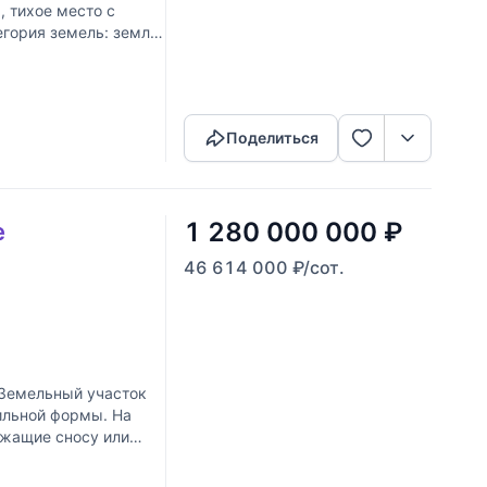
, тихое место с
гория земель: земли
Скопировать ссылку
Поделиться
1 280 000 000
₽
е
46 614 000
₽
/сот.
Земельный участок
ильной формы. На
лежащие сносу или
Скопировать ссылку