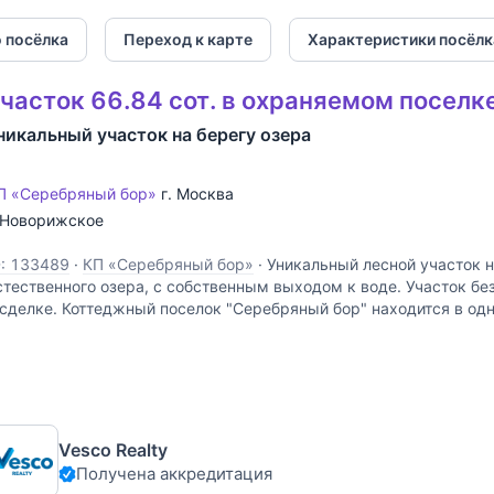
 посёлка
Переход к карте
Характеристики посёлк
часток 66.84 сот. в охраняемом поселк
никальный участок на берегу озера
П «Серебряный бор»
г. Москва
Новорижское
D: 133489
·
КП «Серебряный бор»
·
Уникальный лесной участок н
стественного озера, с собственным выходом к воде. Участок бе
 сделке. Коттеджный поселок "Серебряный бор" находится в од
ивописных мест столицы, расположен на искусственном
Vesco Realty
Получена аккредитация