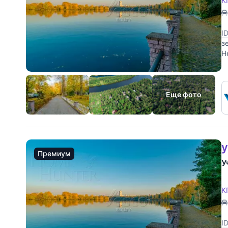
К
I
з
Н
Еще фото
у
Премиум
У
К
I