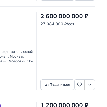
2 600 000 000
₽
27 084 000
₽
/сот.
едлагается лесной
оне г. Москвы,
ы — Серебряный бор.
Скопировать ссылку
Поделиться
1 200 000 000
₽
е