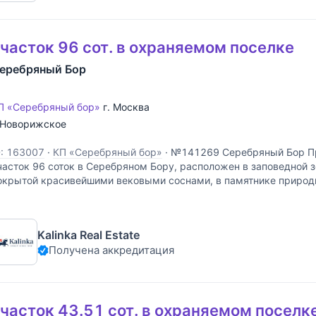
часток 96 сот. в охраняемом поселке
еребряный Бор
П «Серебряный бор»
г. Москва
Новорижское
D: 163007
·
КП «Серебряный бор»
·
№141269 Серебряный Бор Пр
часток 96 соток в Серебряном Бору, расположен в заповедной з
окрытой красивейшими вековыми соснами, в памятнике природ
аслаждайтесь тишиной, свежим воздухом и
Kalinka Real Estate
Получена аккредитация
часток 43.51 сот. в охраняемом поселк