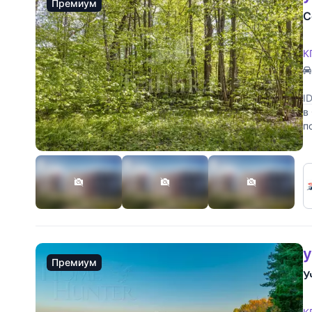
Премиум
С
К
I
в
п
н
у
Премиум
У