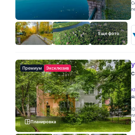
С
п
н
Еще фото
у
Премиум
Эксклюзив
С
К
I
п
у
Планировка
р