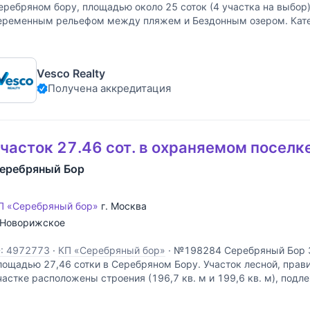
еребряном бору, площадью около 25 соток (4 участка на выбор)
еременным рельефом между пляжем и Бездонным озером. Кате
аселённых пунктов Вид разрешенного использования:
Vesco Realty
Получена аккредитация
часток 27.46 сот. в охраняемом поселк
еребряный Бор
П «Серебряный бор»
г. Москва
Новорижское
D: 4972773
·
КП «Серебряный бор»
·
№198284 Серебряный Бор 
лощадью 27,46 сотки в Серебряном Бору. Участок лесной, прав
частке расположены строения (196,7 кв. м и 199,6 кв. м), под
еконструкции. Электрощитовая и дом охраны - 4,9 кв