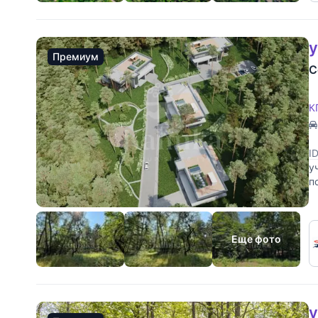
у
Премиум
С
К
I
у
п
Н
Еще фото
у