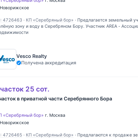
П «Серебряный бор»
г. Москва
Новорижское
D: 4726463
·
КП «Серебряный бор»
·
Предлагается земельный уч
елёную зону и воду в Серебряном Бору. Участник AREA - Ассоци
едвижимости
Vesco Realty
Получена аккредитация
часток 25 сот.
часток в приватной части Серебрянного Бора
П «Серебряный бор»
г. Москва
Новорижское
D: 4726465
·
КП «Серебряный бор»
·
Предлагаются к продаже зе