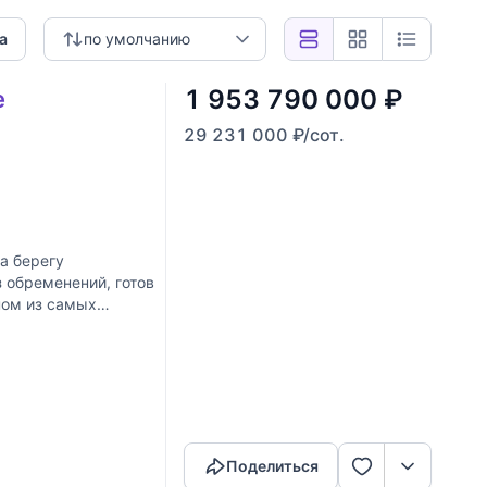
а
по умолчанию
1 953 790 000
₽
е
29 231 000
₽
/сот.
а берегу
з обременений, готов
ном из самых
Скопировать ссылку
Поделиться