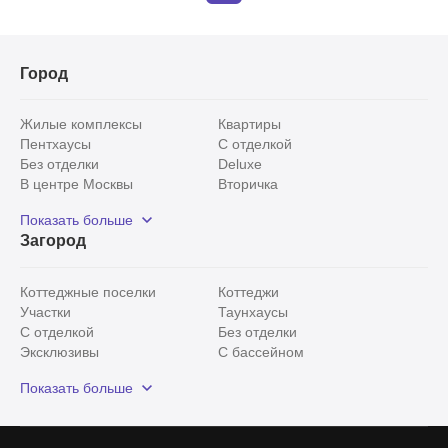
Город
Жилые комплексы
Квартиры
Пентхаусы
С отделкой
Без отделки
Deluxe
В центре Москвы
Вторичка
Видовые
Эксклюзивы
Показать больше
Рядом с парком
Популярные локации
Загород
С панорамными окнами
Внутри Садового кольца
Коттеджные поселки
Коттеджи
Участки
Таунхаусы
С отделкой
Без отделки
Эксклюзивы
С бассейном
С лесным участком
Истринский район
Показать больше
Красногорский район
Минское шоссе
Все
0