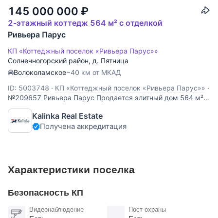
145 000 000
₽
2-этажный коттедж 564 м² с отделкой
Ривьера Парус
КП «Коттеджный поселок «Ривьера Парус»»
Солнечногорский район
,
д. Пятница
Волоколамское
~40 км от МКАД
ID: 5003748
·
КП «Коттеджный поселок «Ривьера Парус»»
·
№209657 Ривьера Парус Продается элитный дом 564 м²
на берегу Истринского водохранилища в поселке Ривьера
Kalinka Real Estate
Парус. Ключевые особенности: Топ-100 лучших
Получена аккредитация
интерьеров России 2024. Дом с дизайнерской отделкой и
итальянской мебелью, не требующий вложений.
Характеристики поселка
Безопасность КП
Видеонаблюдение
Пост охраны