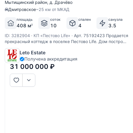
Мытищинский район
,
д. Драчёво
Дмитровское
~25 км от МКАД
площадь
соток
спален
санузла
408 м
10
4
3.5
2
ID: 3282904
·
КП «Пестово Life»
·
Арт. 75192423 Продается
прекрасный коттедж в поселке Пестово Life. Дом построен
из керамического кирпича, отделан снаружи декоративной
Leto Estate
плиткой. Установлены дорогие деревянные стеклопакеты,
Получена аккредитация
кровля покрыта мягкой черепицей. Все центральные
31 000 000
₽