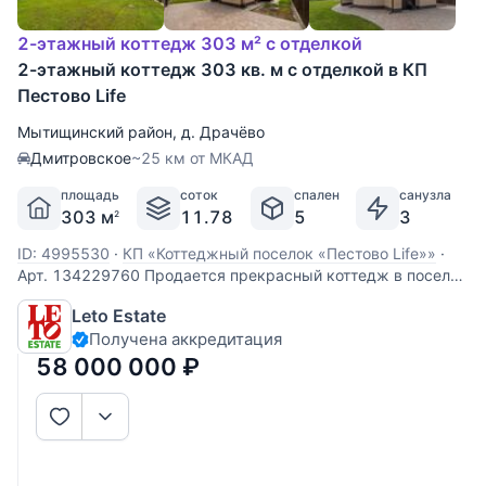
2-этажный коттедж 303 м² с отделкой
2-этажный коттедж 303 кв. м с отделкой в КП
Пестово Life
Мытищинский район
,
д. Драчёво
Дмитровское
~25 км от МКАД
площадь
соток
спален
санузла
303 м
11.78
5
3
2
ID: 4995530
·
КП «Коттеджный поселок «Пестово Life»»
·
Арт. 134229760 Продается прекрасный коттедж в поселке
Пестово Life, всего в 26 км от Москвы по скоростному
Leto Estate
Дмитровскому шоссе, в окружении леса и "Большой воды".
Получена аккредитация
Дом построен из керамического кирпича, отделан снаружи
декоративной плиткой. Дом
58 000 000
₽