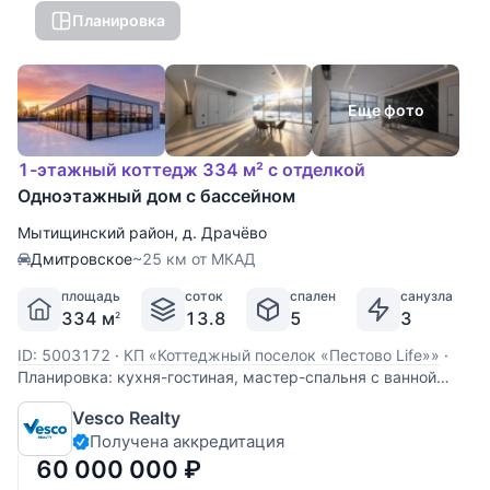
Планировка
Еще фото
1-этажный коттедж 334 м² с отделкой
Одноэтажный дом с бассейном
Мытищинский район
,
д. Драчёво
Дмитровское
~25 км от МКАД
площадь
соток
спален
санузла
334 м
13.8
5
3
2
ID: 5003172
·
КП «Коттеджный поселок «Пестово Life»»
·
Планировка: кухня-гостиная, мастер-спальня с ванной
комнатой и 2 гардеробными, 4 спальни, гостевой с/у с
Vesco Realty
дешевой, гардеробная при входе, постирочная, Спа-зона с
Получена аккредитация
выходом на террасу: бассейн, с/у, сауна, хаммам; гараж
на 3 м/м. В доме установлены
60 000 000
₽