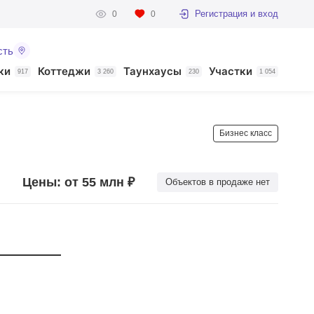
Регистрация и вход
0
0
сть
ки
Коттеджи
Таунхаусы
Участки
917
3 260
230
1 054
Бизнес класс
Цены: от 55 млн ₽
Объектов в продаже нет