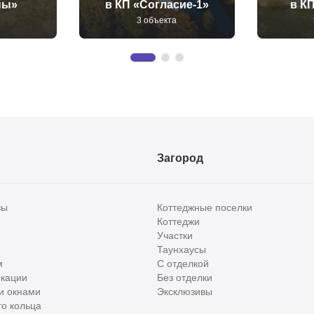
ны»
в КП «Согласие-1»
в К
3 объекта
Загород
вы
Коттеджные поселки
Коттеджи
Участки
Таунхаусы
м
С отделкой
кации
Без отделки
и окнами
Эксклюзивы
о кольца