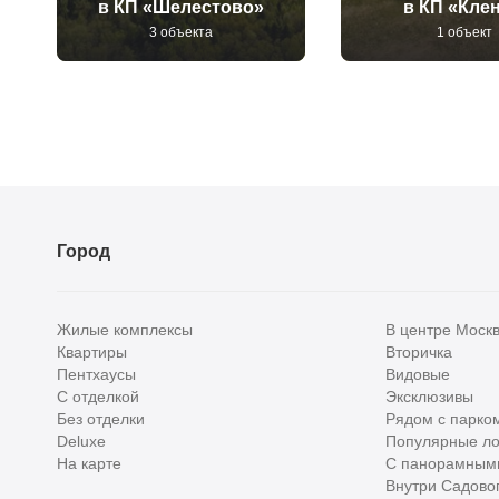
в КП «Шелестово»
в КП «Кле
3 объекта
1 объект
Город
Жилые комплексы
В центре Моск
Квартиры
Вторичка
Пентхаусы
Видовые
С отделкой
Эксклюзивы
Без отделки
Рядом с парко
Deluxe
Популярные ло
На карте
С панорамным
Внутри Садовог