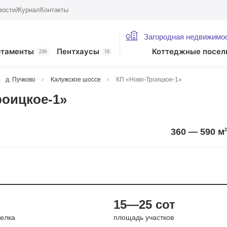
вости
Журнал
Контакты
Загородная недвижимо
ртаменты
Пентхаусы
Коттеджные посел
239
78
д. Пучково
Калужское шоссе
КП «Ново-Троицкое-1»
оицкое-1»
360 — 590
м
2
и
15—25 сот
елка
площадь участков