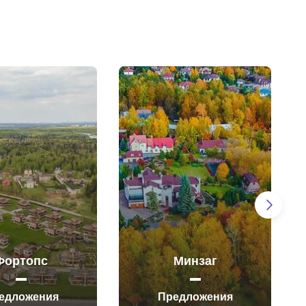
Фортопс
Минзаг
едложения
Предложения