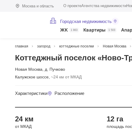
О проекте
Агентства недвижимости
Но
Москва и область
Городская недвижимость
ЖК
Квартиры
Апа
1 863
1 503
главная
загород
коттеджные поселки
Новая Москва
Коттеджный поселок «Ново-Тр
Новая Москва
,
д. Пучково
Калужское шоссе,
~24 км от МКАД
Характеристики
Расположение
Год сдач
24 км
12 га
от МКАД
площадь пос