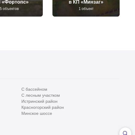
П «Фортопс»
в КП «Минзаг»
5 объектов
1 объект
С бассейном
С лесным участком
Истринский район
Все
0
Красногорский район
Сегодня
0
Минское шоссе
Вчера
0
За неделю
0