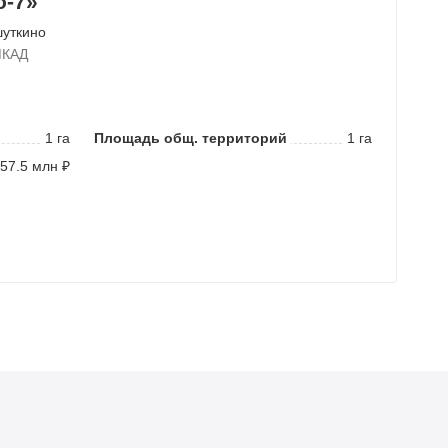
о-7»
шуткино
МКАД
1 га
Площадь общ. территорий
1 га
 57.5 млн ₽