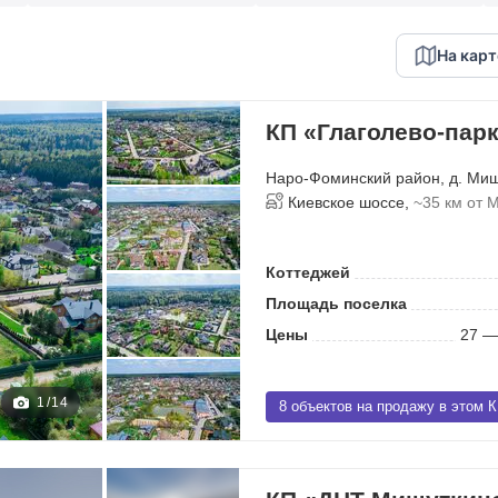
На карт
КП «Глаголево-пар
Наро-Фоминский район
,
д. Ми
Киевское шоссе,
~35 км от 
Коттеджей
Площадь поселка
Цены
27 —
1
/
14
8 объектов на продажу в этом 