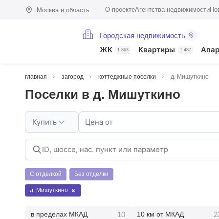
О проекте
Агентства недвижимости
Но
Москва и область
Городская недвижимость
ЖК
Квартиры
Апа
1 863
1 487
главная
загород
коттеджные поселки
д. Мишуткино
Поселки в д. Мишуткино
Купить
Цена от
С отделкой
Без отделки
д. Мишуткино
10
2
в пределах МКАД
10 км от МКАД