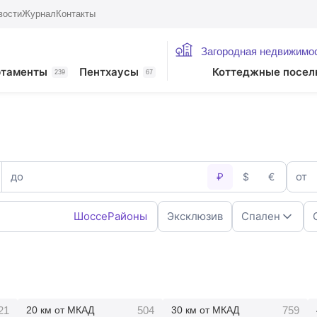
вости
Журнал
Контакты
Загородная недвижимо
ртаменты
Пентхаусы
Коттеджные посел
239
67
до
от
₽
$
€
Шоссе
Районы
Эксклюзив
Спален
1
2
4
5+
21
504
759
20 км от МКАД
30 км от МКАД