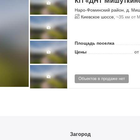
КП «ДНТ Мишуткин
Наро-Фоминский район
,
д. Ми
Киевское шоссе,
~35 км от 
Площадь поселка
Цены
от
Объектов в продаже нет
Загород