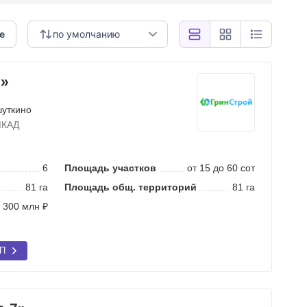
е
по умолчанию
к»
шуткино
МКАД
6
Площадь участков
от 15 до 60 сот
81 га
Площадь общ. территорий
81 га
 300 млн ₽
КП