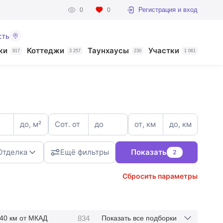
Регистрация и вход
0
0
сть
ки
Коттеджи
Таунхаусы
Участки
917
3 257
230
1 061
до, м²
Сот. от
до
от, км
до, км
Отделка
Ещё фильтры
Показать
2
Сбросить параметры
3
834
40 км от МКАД
Показать все подборки