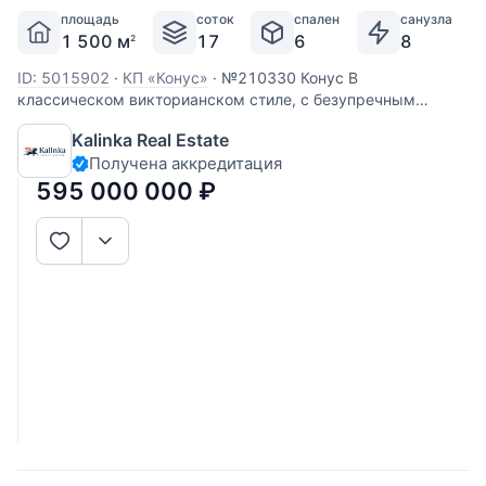
площадь
соток
спален
санузла
1 500 м
17
6
8
2
ID: 5015902
·
КП «Конус»
·
№210330 Конус В
классическом викторианском стиле, с безупречным
вниманием к каждой детали представлено домовладение
Kalinka Real Estate
в посёлке Конституционного Суда «Конус», Усово, всего в
Получена аккредитация
десяти километрах от Москвы по Рублёво‑Успенскому
шоссе. Резиденция
595 000 000
₽