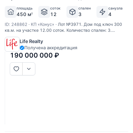
площадь
соток
спален
санузла
450 м
12
3
4
2
ID: 248862
·
КП «Конус»
·
Лот №3971. Дом под ключ 300
кв.м. на участке 12.00 соток. Количество спален: 3.
Коттеджный посёлок «Конус НКИЖС», Рублево-Успенское
Life Realty
шоссе, 11 км от МКАД. Дом расположен в охраняемом
Получена аккредитация
поселке, рядом с ЛОК "Усово", где есть детские и
спортивные
190 000 000
₽