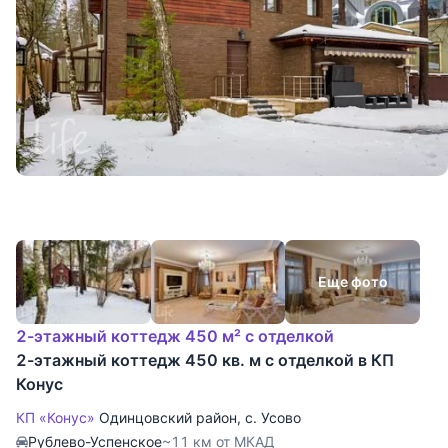
Еще фото
2-этажный коттедж 450 м² с отделкой
2-этажный коттедж 450 кв. м с отделкой в КП
Конус
КП «Конус»
Одинцовский район
,
с. Усово
Рублево-Успенское
~11 км от МКАД