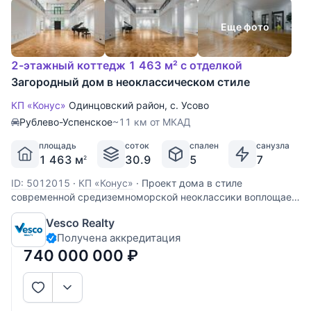
Еще фото
2-этажный коттедж 1 463 м² с отделкой
Загородный дом в неоклассическом стиле
КП «Конус»
Одинцовский район
,
с. Усово
Рублево-Успенское
~11 км от МКАД
площадь
соток
спален
санузла
1 463 м
30.9
5
7
2
ID: 5012015
·
КП «Конус»
·
Проект дома в стиле
современной средиземноморской неоклассики воплощает
в себе гармоничное сочетание античной элегантности и
Vesco Realty
функциональности современных пространств. Светлые
Получена аккредитация
фасады, отделанные фактурной штукатуркой и украшенные
величественными
740 000 000
₽