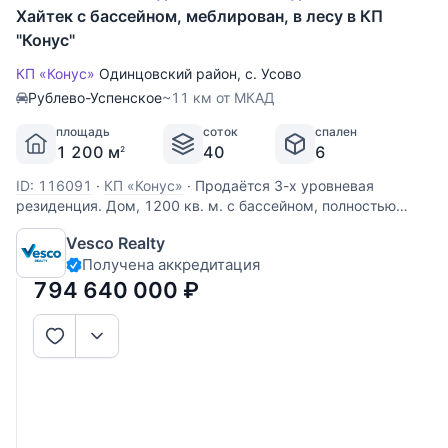
Хайтек с бассейном, меблирован, в лесу в КП
"Конус"
КП «Конус»
Одинцовский район
,
с. Усово
Рублево-Успенское
~11 км от МКАД
площадь
соток
спален
1 200 м
40
6
2
ID: 116091
·
КП «Конус»
·
Продаётся 3-х уровневая
резиденция. Дом, 1200 кв. м. с бассейном, полностью
готов к проживанию. На территории участка отдельно
Vesco Realty
стоящий гостевой дом (360 кв.м.) с бассейном, готов к
Получена аккредитация
проживанию. Лесной участок 47 сот, растут вековые
сосны. Участник
794 640 000
₽