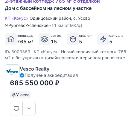
2-этажный коттедж 765 м² с отделкой
Дом с бассейном на лесном участке
КП «Конус»
Одинцовский район
,
с. Усово
Рублево-Успенское
~11 км от МКАД
площадь
соток
спален
санузла
765 м
15
5
5
2
ID: 5003363
·
КП «Конус»
·
Новый кирпичный коттедж 765
м2 с безупречным дизайнерским интерьером расположен
на приватном лесном участке 15 соток. Дом полностью
Vesco Realty
готов к проживанию - меблирован и укомплектован всей
Получена аккредитация
необходимой бытовой техникой. Фасад дома отделан
клинкерной
685 550 000
₽
У леса