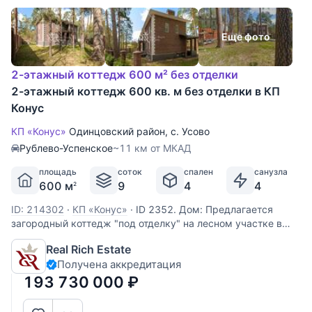
Еще фото
2-этажный коттедж 600 м² без отделки
2-этажный коттедж 600 кв. м без отделки в КП
Конус
КП «Конус»
Одинцовский район
,
с. Усово
Рублево-Успенское
~11 км от МКАД
площадь
соток
спален
санузла
600 м
9
4
4
2
ID: 214302
·
КП «Конус»
·
ID 2352. Дом: Предлагается
загородный коттедж "под отделку" на лесном участке в
охраняемом поселке Конус (Усово). Описание поселка:
Real Rich Estate
Коттеджный поселок Конус – это 22 домовладения,
Получена аккредитация
расположенных в сосновом лесу, в 11 километрах от
МКАД. Это
193 730 000
₽