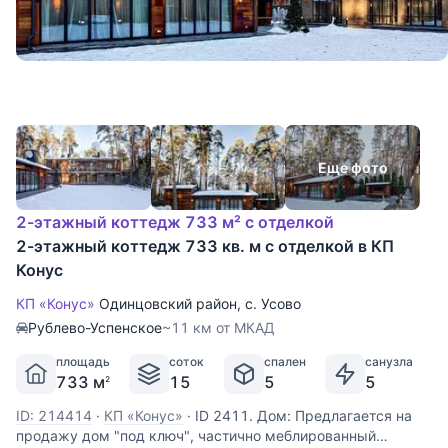
Еще фото
2-этажный коттедж 733 м² с отделкой
2-этажный коттедж 733 кв. м с отделкой в КП
Конус
КП «Конус»
Одинцовский район
,
с. Усово
Рублево-Успенское
~11 км от МКАД
площадь
соток
спален
санузла
733 м
15
5
5
2
ID: 214414
·
КП «Конус»
·
ID 2411. Дом: Предлагается на
продажу дом "под ключ", частично меблированный