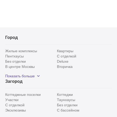
Город
Жилые комплексы
Квартиры
Пентхаусы
С отделкой
Без отделки
Deluxe
В центре Москвы
Вторичка
Видовые
Эксклюзивы
Показать больше
Рядом с парком
Популярные локации
Загород
С панорамными окнами
Внутри Садового кольца
Коттеджные поселки
Коттеджи
Участки
Таунхаусы
С отделкой
Без отделки
Эксклюзивы
С бассейном
С лесным участком
Истринский район