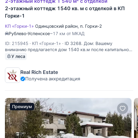
2-этажный коттедж 1 540 м² с отделкой
2-этажный коттедж 1540 кв. м с отделкой в КП
Горки-1
КП «Горки-1»
Одинцовский район
,
п. Горки-2
Рублево-Успенское
~17 км от МКАД
ID: 215945
·
КП «Горки-1»
·
ID 3268. Дом: Вашему
вниманию предлагается дом 1540 кв.м после капитального
ремонта на лесном участке 32,4 сотки в КП «Дрофа».
У леса
Описание поселка: Клубный поселок Дрофа(ПЖСК
«Горки-1») принадлежит к числу элитных «рублевских»
Real Rich Estate
поселков.
Получена аккредитация
Премиум