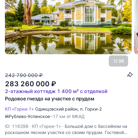
1
/ 38
242 790 000
₽
283 260 000
₽
2-этажный коттедж 1 400 м² с отделкой
Родовое гнездо на участке с прудом
КП «Горки-1»
Одинцовский район
,
п. Горки-2
Рублево-Успенское
~17 км от МКАД
ID: 116398
·
КП «Горки-1»
·
Большой дом с бассейном на
роскошном лесном участке со своим прудом. Гостевой