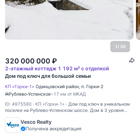
1
/ 30
320 000 000
₽
2-этажный коттедж 1 192 м² с отделкой
Дом под ключ для большой семьи
КП «Горки-1»
Одинцовский район
,
п. Горки-2
Рублево-Успенское
~17 км от МКАД
ID: 4975580
·
КП «Горки-1»
·
Дом под ключ в уникальном
поселке на Рублево-Успенском шоссе. Дом в 3 уровня
построен из кирпича. На 1192 квадратных метрах
Vesco Realty
гармонично расположились: 5 спальных комнат, 3
Получена аккредитация
комнаты свободного назначения, кухня-гостиная-столовая,
кабинет, спортивный