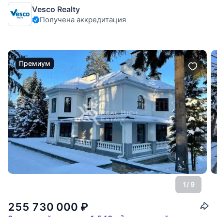
дом 400 кв м с новым дорогим современным ремонтом - в
Vesco Realty
подарок. Планировка: 1 этаж: холл, большая гардеробная,
Получена аккредитация
су, большой двухсветный холл с лестницей наверх,
кабинет
Премиум
1
/ 9
255 730 000
₽