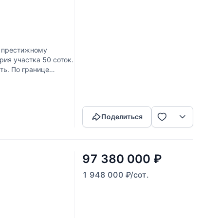
о престижному
ия участка 50 соток.
ть. По границе
Скопировать ссылку
Поделиться
97 380 000
₽
1 948 000
₽
/сот.