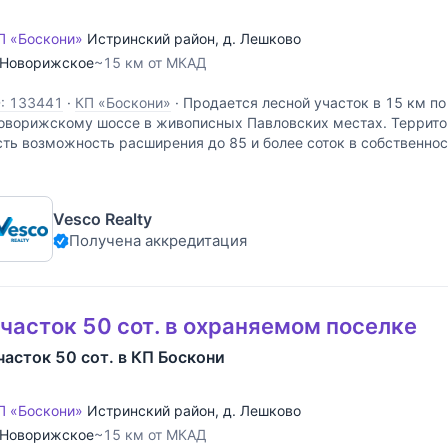
П «Боскони»
Истринский район
,
д. Лешково
Новорижское
~15 км от МКАД
D: 133441
·
КП «Боскони»
·
Продается лесной участок в 15 км п
оворижскому шоссе в живописных Павловских местах. Территор
сть возможность расширения до 85 и более соток в собственнос
частка расположены коммуникации (газ,
Vesco Realty
Получена аккредитация
часток 50 сот. в охраняемом поселке
часток 50 сот. в КП Боскони
П «Боскони»
Истринский район
,
д. Лешково
Новорижское
~15 км от МКАД