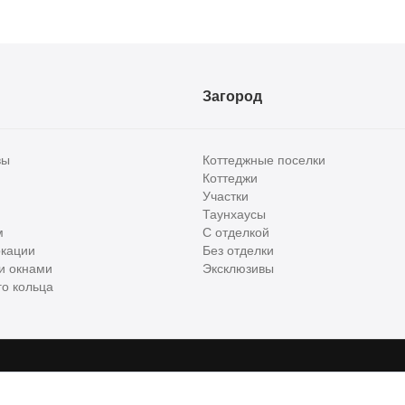
Загород
вы
Коттеджные поселки
Коттеджи
Участки
Таунхаусы
м
С отделкой
кации
Без отделки
и окнами
Эксклюзивы
о кольца
сти и бизнес класса в России. Используя сервис, вы соглашаетесь с
Пользов
е
ООО "ХоумХантер", email:
support@homehunter.ru
. На информационном рес