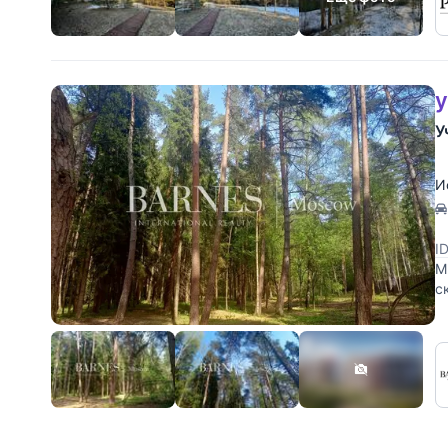
у
У
И
I
М
с