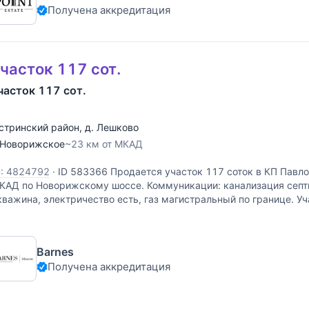
Получена аккредитация
часток 117 сот.
часток 117 сот.
стринский район
,
д. Лешково
Новорижское
~23 км от МКАД
D: 4824792
·
ID 583366 Продается участок 117 соток в КП Павлов
КАД по Новорижскому шоссе. Коммуникации: канализация септ
кважина, электричество есть, газ магистральный по границе. У
Barnes
Получена аккредитация