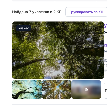
Найдено 7 участков в 2 КП
Группировать по КП
у
Бизнес
У
К
I
1
ш
в