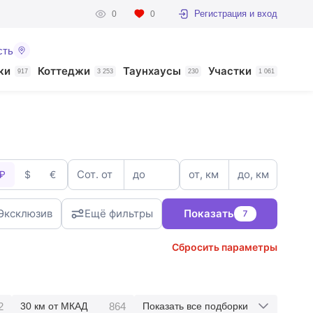
Регистрация и вход
0
0
сть
ки
Коттеджи
Таунхаусы
Участки
917
3 253
230
1 061
Сот. от
до
от, км
до, км
₽
$
€
Эксклюзив
Ещё фильтры
Показать
7
Сбросить параметры
2
864
30 км от МКАД
Показать все подборки