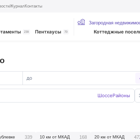
вости
Журнал
Контакты
Загородная недвижимо
ртаменты
Пентхаусы
Коттеджные посел
239
70
во
до
Шоссе
Районы
339
168
47
ублевке
10 км от МКАД
20 км от МКАД