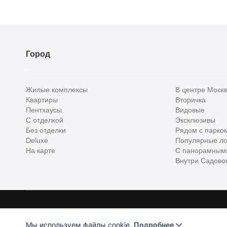
Город
Жилые комплексы
В центре Моск
Квартиры
Вторичка
Пентхаусы
Видовые
С отделкой
Эксклюзивы
Без отделки
Рядом с парко
Deluxe
Популярные ло
На карте
С панорамным
Внутри Садовог
Homehunter - первый полноценный онлайн-сервис элитной недвижимо
Хантер. Оплачивая услуги, вы принимаете
Лицензионное соглашени
Мы используем файлы cookie.
Подробнее