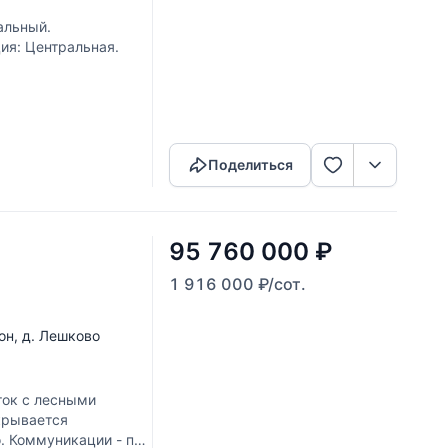
альный.
ия: Центральная.
Скопировать ссылку
Поделиться
95 760 000
₽
1 916 000
₽
/сот.
он
,
д. Лешково
ок с лесными
крывается
о. Коммуникации - по