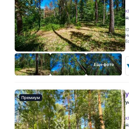
К
I
Н
Е
у
Еще фото
у
Премиум
У
К