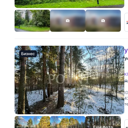
г
у
Бизнес
У
К
I
4
т
л
Еще фото