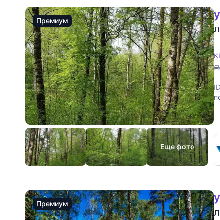
у
Премиум
Л
К
I
п
Еще фото
у
Премиум
Л