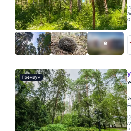
I
Э
О
у
Премиум
У
З
I
д
ж