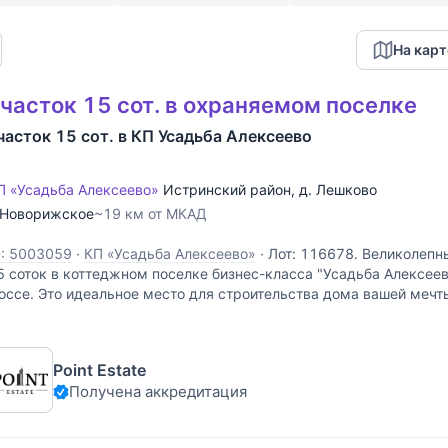
На карт
часток 15 сот. в охраняемом поселке
часток 15 сот. в КП Усадьба Алексеево
П «Усадьба Алексеево»
Истринский район
,
д. Лешково
Новорижское
~19 км от МКАД
D: 5003059
·
КП «Усадьба Алексеево»
·
Лот: 116678. Великолепн
5 соток в коттеджном поселке бизнес-класса "Усадьба Алексее
оссе. Это идеальное место для строительства дома вашей меч
идами на классические среднерусские пейзажи. Все
Point Estate
Получена аккредитация