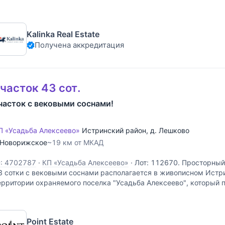
ранице участка. Электричество -
Kalinka Real Estate
Получена аккредитация
часток 43 сот.
часток с вековыми соснами!
П «Усадьба Алексеево»
Истринский район
,
д. Лешково
Новорижское
~19 км от МКАД
D: 4702787
·
КП «Усадьба Алексеево»
·
Лот: 112670. Просторный
3 сотки с вековыми соснами располагается в живописном Истр
ерритории охраняемого поселка "Усадьба Алексеево", который
есами и реками. Участок имеет правильную форму и
Point Estate