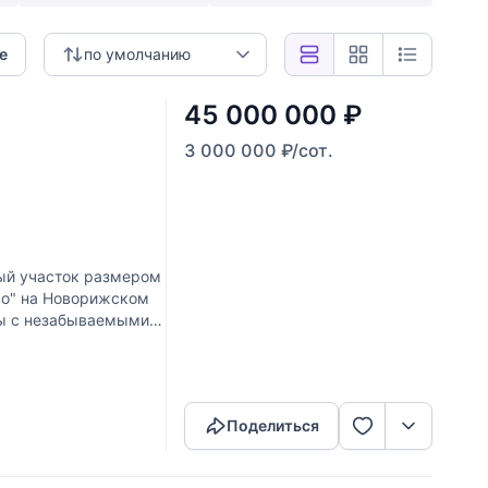
е
по умолчанию
45 000 000
₽
3 000 000
₽
/сот.
ый участок размером
во" на Новорижском
ты с незабываемыми
Скопировать ссылку
Поделиться