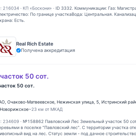
D: 216034
·
КП «Боскони»
·
ID 3332. Коммуникации: Газ: Магистр
лектричество: По границе участкаВода: Центральная. Канализац
храна: Есть.
Real Rich Estate
Получена аккредитация
часток 50 сот.
часток 50 сот.
АО
,
Очаково-Матвеевское
,
Нежинская улица
, 5,
Истринский рай
Новорижское
~23 км от МКАД
D: 234609
·
№158862 Павловский Лес Земельный участок 50 сот
еревьями в поселке "Павловский лес". С территории участка от
ивописный вид на лес. Статус земли - под дачное строительств