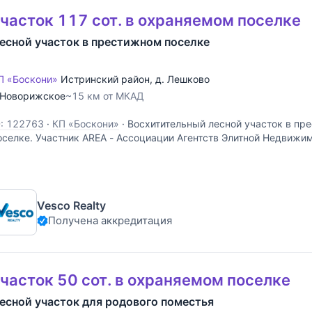
часток 117 сот. в охраняемом поселке
есной участок в престижном поселке
П «Боскони»
Истринский район
,
д. Лешково
Новорижское
~15 км от МКАД
D: 122763
·
КП «Боскони»
·
Восхитительный лесной участок в п
оселке. Участник AREA - Ассоциации Агентств Элитной Недвижи
Vesco Realty
Получена аккредитация
часток 50 сот. в охраняемом поселке
есной участок для родового поместья