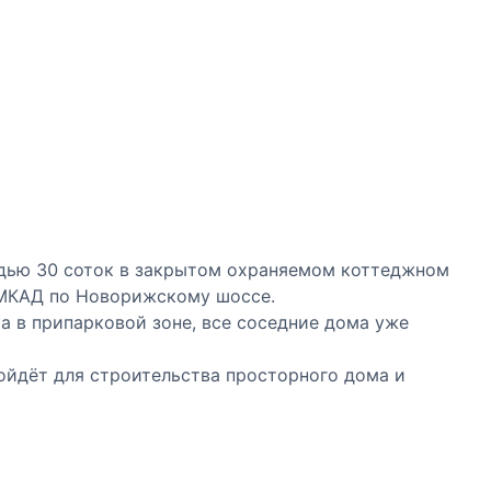
дью 30 соток в закрытом охраняемом коттеджном
 МКАД по Новорижскому шоссе.
а в припарковой зоне, все соседние дома уже
ойдёт для строительства просторного дома и
ого дизайна.
е, электроснабжение, холодное водоснабжение,