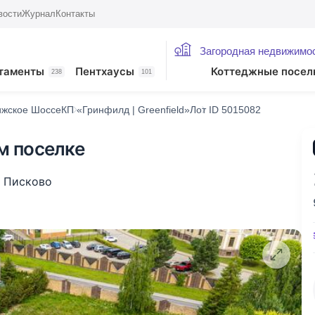
вости
Журнал
Контакты
Загородная недвижимо
таменты
Пентхаусы
Коттеджные посел
238
101
ижское Шоссе
КП «Гринфилд | Greenfield»
Лот ID 5015082
ом поселке
. Писково