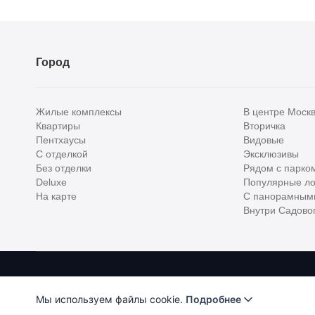
Расстояние от объекта
До 2000 метров
Город
Школы
Детские клубы
Жилые комплексы
В центре Моск
Детские сады
Квартиры
Вторичка
Пентхаусы
Видовые
Поликлиники
С отделкой
Эксклюзивы
Больницы
Без отделки
Рядом с парко
Deluxe
Популярные ло
Салоны красоты
На карте
С панорамным
Внутри Садовог
Торговые центры
Фитнесы
Ветеринарные клиники
Homehunter - первый полноценный онлайн-сервис элитной недвижимо
Все объекты
Хантер. Оплачивая услуги, вы принимаете
Лицензионное соглашени
Мы используем файлы cookie.
Подробнее
ООО "ХоумХантер" использует cookie для обеспечения ф