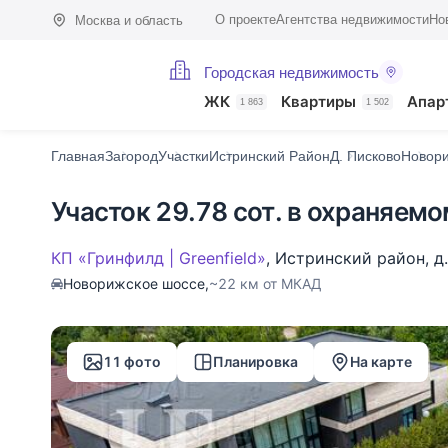
О проекте
Агентства недвижимости
Но
Москва и область
Городская недвижимость
Фото (11)
Характеристики
Описание
О поселке
На карте
ЖК
Квартиры
Апар
1 863
1 502
Главная
Загород
Участки
Истринский Район
Д. Писково
Новор
Участок 29.78 сот. в охраняем
КП «Гринфилд | Greenfield»
,
Истринский район
,
д
Новорижское шоссе,
~22 км от МКАД
11 фото
Планировка
На карте