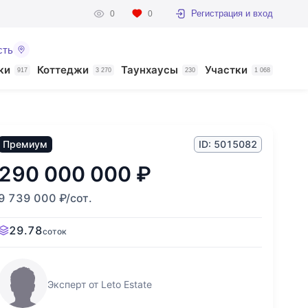
Регистрация и вход
0
0
сть
ки
Коттеджи
Таунхаусы
Участки
917
3 270
230
1 068
Премиум
ID: 5015082
290 000 000
₽
9 739 000
₽
/сот.
29.78
соток
Эксперт от Leto Estate