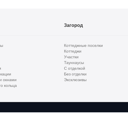
Загород
вы
Коттеджные поселки
Коттеджи
Участки
Таунхаусы
м
С отделкой
кации
Без отделки
и окнами
Эксклюзивы
о кольца
сти и бизнес класса в России. Используя сервис, вы соглашаетесь с
Пользов
е
ООО "ХоумХантер", email:
support@homehunter.ru
. На информационном рес
ункционирования веб-сайта, аналитики действий на веб-сайте 