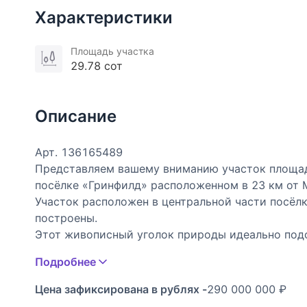
Характеристики
Площадь участка
29.78 сот
Описание
Арт. 136165489
Представляем вашему вниманию участок площа
посёлке «Гринфилд» расположенном в 23 км от
Участок расположен в центральной части посёлк
построены.
Этот живописный уголок природы идеально под
реализации ваших задумок в области ландшафтн
Подробнее
Все коммуникации - центральные: газоснабжени
канализация, в том числе и ливнёвая.
Цена зафиксирована в рублях -
290 000 000 ₽