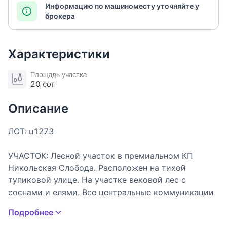
Информацию по машиноместу уточняйте у
брокера
Характеристики
Площадь участка
20 сот
Описание
ЛОТ: u1273
УЧАСТОК: Лесной участок в премиальном КП
Никольская Слобода. Расположен на тихой
тупиковой улице. На участке вековой лес с
соснами и елями. Все центральные коммуникации
проходят по границе. Назначение земли: земли
Подробнее
населенных пунктов для ИЖС.