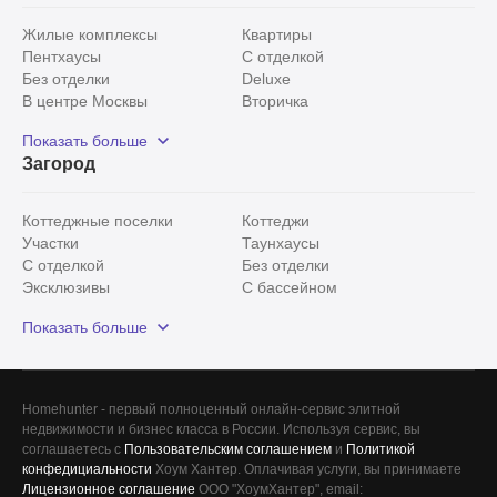
Жилые комплексы
Квартиры
Пентхаусы
С отделкой
Без отделки
Deluxe
В центре Москвы
Вторичка
Видовые
Эксклюзивы
Показать больше
Рядом с парком
Популярные локации
Загород
С панорамными окнами
Внутри Садового кольца
Коттеджные поселки
Коттеджи
Участки
Таунхаусы
С отделкой
Без отделки
Эксклюзивы
С бассейном
С лесным участком
Истринский район
Показать больше
Красногорский район
Минское шоссе
Все
0
Homehunter - первый полноценный онлайн-сервис элитной
недвижимости и бизнес класса в России. Используя сервис, вы
Сегодня
0
соглашаетесь с
Пользовательским соглашением
и
Политикой
конфедициальности
Хоум Хантер. Оплачивая услуги, вы принимаете
Вчера
0
Лицензионное соглашение
ООО "ХоумХантер", email: