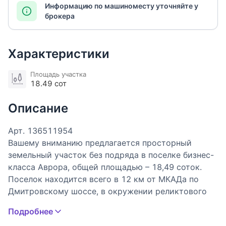
Информацию по машиноместу уточняйте у
брокера
Характеристики
Площадь участка
18.49 сот
Описание
Арт. 136511954
Вашему вниманию предлагается просторный
земельный участок без подряда в поселке бизнес-
класса Аврора, общей площадью – 18,49 соток.
Поселок находится всего в 12 км от МКАДа по
Дмитровскому шоссе, в окружении реликтового
леса и водохранилища.
Подробнее
Участок удачно расположен в центре поселка и