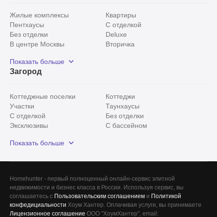
Жилые комплексы
Квартиры
Пентхаусы
С отделкой
Без отделки
Deluxe
В центре Москвы
Вторичка
Видовые
Эксклюзивы
Показать больше
Рядом с парком
Популярные локации
Загород
С панорамными окнами
Внутри Садового кольца
Коттеджные поселки
Коттеджи
Участки
Таунхаусы
С отделкой
Без отделки
Эксклюзивы
С бассейном
С лесным участком
Истринский район
Показать больше
Красногорский район
Минское шоссе
Все
0
Homehunter - первый полноценный онлайн-сервис элитной
недвижимости и бизнес класса в России. Используя сервис, вы
Сегодня
0
соглашаетесь с
Пользовательским соглашением
и
Политикой
конфедициальности
Хоум Хантер. Оплачивая услуги, вы принимаете
Вчера
0
Лицензионное соглашение
ООО "ХоумХантер", email: