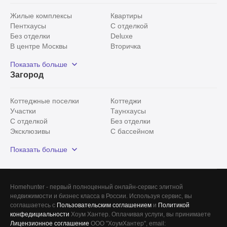
Жилые комплексы
Квартиры
Пентхаусы
С отделкой
Без отделки
Deluxe
В центре Москвы
Вторичка
Видовые
Эксклюзивы
Показать больше
Рядом с парком
Популярные локации
Загород
С панорамными окнами
Внутри Садового кольца
Коттеджные поселки
Коттеджи
Участки
Таунхаусы
С отделкой
Без отделки
Эксклюзивы
С бассейном
С лесным участком
Истринский район
Показать больше
Красногорский район
Минское шоссе
Все
0
Homehunter - первый полноценный онлайн-сервис элитной
недвижимости и бизнес класса в России. Используя сервис, вы
Сегодня
0
соглашаетесь с
Пользовательским соглашением
и
Политикой
конфедициальности
Хоум Хантер. Оплачивая услуги, вы принимаете
Вчера
0
Лицензионное соглашение
ООО "ХоумХантер", email: