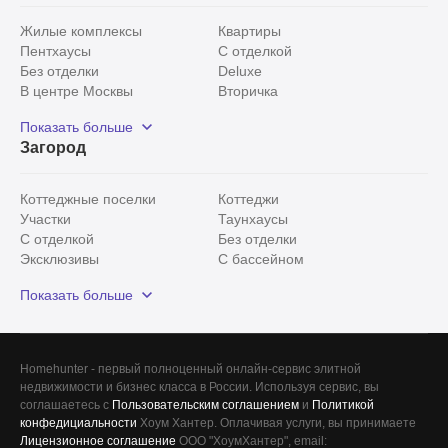
Жилые комплексы
Квартиры
Пентхаусы
С отделкой
Без отделки
Deluxe
В центре Москвы
Вторичка
Видовые
Эксклюзивы
Показать больше
Рядом с парком
Популярные локации
Загород
С панорамными окнами
Внутри Садового кольца
Коттеджные поселки
Коттеджи
Участки
Таунхаусы
С отделкой
Без отделки
Эксклюзивы
С бассейном
С лесным участком
Истринский район
Показать больше
Красногорский район
Минское шоссе
Все
0
Homehunter - первый полноценный онлайн-сервис элитной
недвижимости и бизнес класса в России. Используя сервис, вы
Сегодня
0
соглашаетесь с
Пользовательским соглашением
и
Политикой
конфедициальности
Хоум Хантер. Оплачивая услуги, вы принимаете
Вчера
0
Лицензионное соглашение
ООО "ХоумХантер", email: