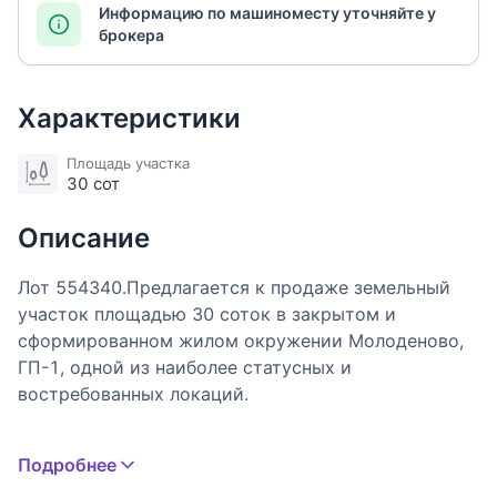
Информацию по машиноместу уточняйте у
брокера
Характеристики
Площадь участка
30 сот
Описание
Лот 554340.Предлагается к продаже земельный
участок площадью 30 соток в закрытом и
сформированном жилом окружении Молоденово,
ГП-1, одной из наиболее статусных и
востребованных локаций.
Участок представляет собой редкий формат
Подробнее
предложения: крупный земельный массив в