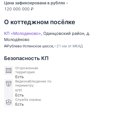
обжитом поселении с центральными
Цена зафиксирована в рублях -
коммуникациями и сложившейся архитектурной
120 000 000 ₽
средой.
О коттеджном посёлке
Характеристики:
- Площадь: 30 соток
КП «Молоденово»
,
Одинцовский район
,
д.
- Центральные коммуникации: магистральный газ,
Молодёново
электричество, водоснабжение, канализация
Рублево-Успенское шоссе,
~21 км от МКАД
- Участок правильной формы, удобный для
реализации индивидуального архитектурного
Безопасность КП
проекта
- Взрослый ландшафт: сформированные деревья и
Огороженная
территория
зелёные насаждения, обеспечивающие
Есть
приватность и визуальную глубину пространства
Видеонаблюдение по
периметру
- На участке расположен дом (под снос) —
КПП
возможность нового строительства без
Есть
ограничений по концепции
Служба охраны
Есть
Локация и окружение:
Молоденово традиционно относится к числу