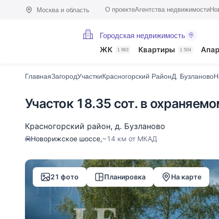
О проекте
Агентства недвижимости
Но
Москва и область
Городская недвижимость
Фото (21)
Характеристики
Описание
На карте
ЖК
Квартиры
Апа
1 863
1 504
Главная
Загород
Участки
Красногорский Район
Д. Бузланово
Н
Участок 18.35 сот. в охраняем
Красногорский район
,
д. Бузланово
Новорижское шоссе,
~14 км от МКАД
21 фото
Планировка
На карте