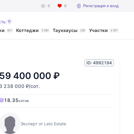
Регистрация и вход
0
0
сть
ки
Коттеджи
Таунхаусы
Участки
917
3 260
230
1 057
ID: 4992194
59 400 000
₽
3 238 000
₽
/сот.
18.35
соток
Эксперт от Leto Estate