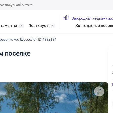
вости
Журнал
Контакты
Загородная недвижимо
ртаменты
Пентхаусы
Коттеджные посел
239
82
оворижское Шоссе
Лот ID 4992194
ом поселке