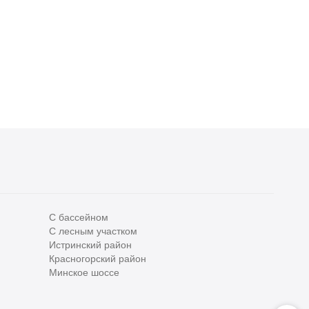
С бассейном
С лесным участком
Все
0
Истринский район
Красногорский район
Сегодня
0
Минское шоссе
Вчера
0