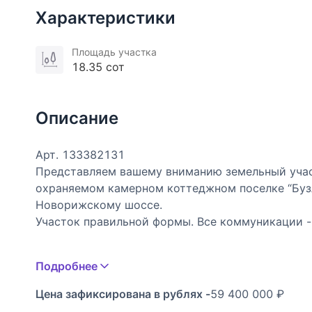
Характеристики
Площадь участка
18.35 сот
Описание
Арт. 133382131
Представляем вашему вниманию земельный учас
охраняемом камерном коттеджном поселке “Буз
Новорижскому шоссе.
Участок правильной формы. Все коммуникации - 
Охраняемый коттеджный посёлок «Бузланово» 
Подробнее
шоссе.
Территория поселка занимает 2,4 гектара, где 
Цена зафиксирована в рублях -
59 400 000 ₽
правильной формы от 14 до 20 соток, благодаря