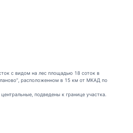
ток с видом на лес площадью 18 соток в
ланово”, расположенном в 15 км от МКАД по
центральные, подведены к границе участка.
расположен в 15 км от МКАД по Новорижскому
расположились 11 индивидуальных участков
 чему создаётся уютная, приватная атмосфера