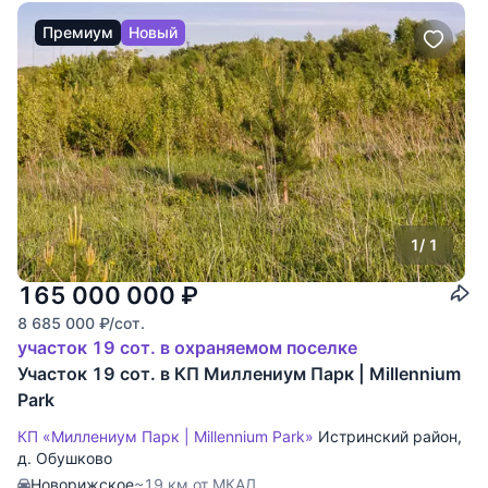
Премиум
Новый
1
/ 1
165 000 000
₽
8 685 000
₽
/сот.
участок 19 сот. в охраняемом поселке
Участок 19 сот. в КП Миллениум Парк | Millennium
Park
КП «Миллениум Парк | Millennium Park»
Истринский район
,
д. Обушково
Новорижское
~19 км от МКАД