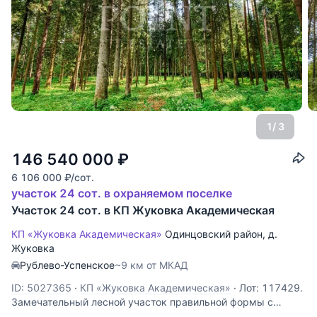
1
/ 3
146 540 000
₽
6 106 000
₽
/сот.
участок 24 сот. в охраняемом поселке
Участок 24 сот. в КП Жуковка Академическая
КП «Жуковка Академическая»
Одинцовский район
,
д.
Жуковка
Рублево-Успенское
~9 км от МКАД
ID: 5027365
·
КП «Жуковка Академическая»
·
Лот: 117429.
Замечательный лесной участок правильной формы с
подведенными центральными коммуникациями, газ и