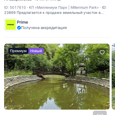
ID: 5017610
·
КП «Миллениум Парк | Millennium Park»
·
ID:
23869 Предлагается к продаже земельный участок в
элитном коттеджном поселке Millennium Park. Объект
Prime
находится на одном из самых престижных направлений
Получена аккредитация
Подмосковья в 19 км от МКАД по Новорижскому шоссе.
Участок площадью 19 соток имеет статус
Премиум
Новый