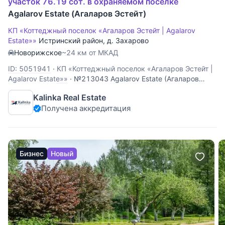
участок 76.19 сот. в охраняемом поселке
Agalarov Estate (Агаларов Эстейт)
КП «Коттеджный поселок «Агаларов Эстейт | Agalarov
Estate»»
Истринский район
,
д. Захарово
Новорижское
~24 км от МКАД
ID: 5051941
·
КП «Коттеджный поселок «Агаларов Эстейт |
Agalarov Estate»»
·
№213043 Agalarov Estate (Агаларов
Эстейт) Земельный участок площадью 76.19 сотки
Kalinka Real Estate
расположен в элитном охраняемом поселке Agalarov Estate
Получена аккредитация
(Агаларов Эстейт).
Бизнес
Новый