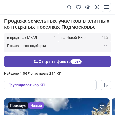
Продажа земельных участков в элитных
коттеджных поселках Подмосковье
7
415
в пределах МКАД
на Новой Риге
Показать все подборки
338
167
на Рублевке
10 км от МКАД
Открыть фильтр
1 067
463
849
20 км от МКАД
30 км от МКАД
Найдено 1 067 участков в 211 КП
Группировать по КП
Премиум
Новый