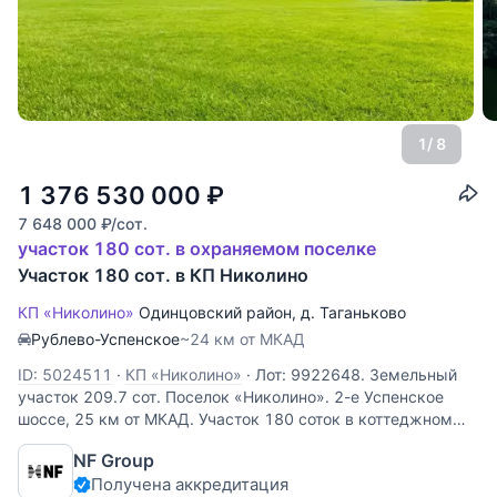
1
/ 8
1 376 530 000
₽
7 648 000
₽
/сот.
участок 180 сот. в охраняемом поселке
Участок 180 сот. в КП Николино
КП «Николино»
Одинцовский район
,
д. Таганьково
Рублево-Успенское
~24 км от МКАД
ID: 5024511
·
КП «Николино»
·
Лот: 9922648. Земельный
участок 209.7 cот. Поселок «Николино». 2-е Успенское
шоссе, 25 км от МКАД. Участок 180 соток в коттеджном
поселке Николино — ваш шанс создать идеальное
NF Group
загородное убежище. Расположенный в престижном
Получена аккредитация
Одинцовском городском