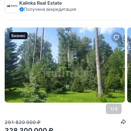
Kalinka Real Estate
охраняемом поселке Никологорское (Коттон Вей) рядом с
Получена аккредитация
развитой инфраструктурой Николиной горы. Статус земли -
ИЖС. Коммуникации подведены. Участок
Бизнес
1
/ 6
291 820 000
₽
328 300 000
₽