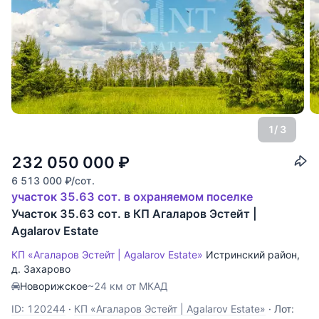
1
/ 3
232 050 000
₽
6 513 000
₽
/сот.
участок 35.63 сот. в охраняемом поселке
Участок 35.63 сот. в КП Агаларов Эстейт |
Agalarov Estate
КП «Агаларов Эстейт | Agalarov Estate»
Истринский район
,
д. Захарово
Новорижское
~24 км от МКАД
ID: 120244
·
КП «Агаларов Эстейт | Agalarov Estate»
·
Лот: