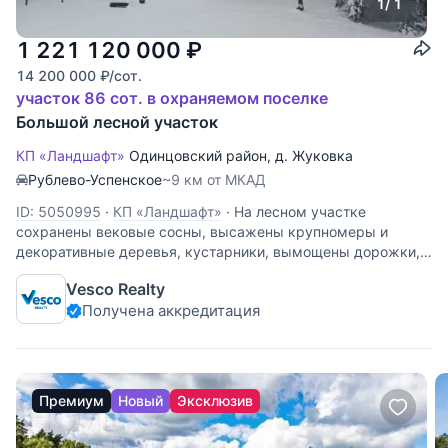
1
/ 1
1 221 120 000
₽
14 200 000
₽
/сот.
участок 86 сот. в охраняемом поселке
Большой лесной участок
КП «Ландшафт»
Одинцовский район
,
д. Жуковка
Рублево-Успенское
~9 км от МКАД
ID: 5050995
·
КП «Ландшафт»
·
На лесном участке
сохранены вековые сосны, высажены крупномеры и
декоративные деревья, кустарники, вымощены дорожки,
установлено освещение. Так же на участке имеется
Vesco Realty
деревянный дом 1500кв.м под реконструкцию или под
Получена аккредитация
снос. Участник AREA -
Премиум
Новый
Эксклюзив