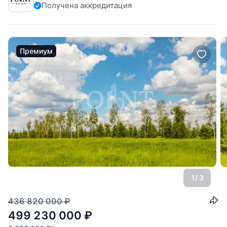
Получена аккредитация
правильную форму и спокойный
Премиум
1
/ 3
436 820 000
₽
499 230 000
₽