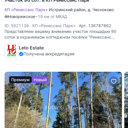
КП «Ренессанс Парк»
Истринский район
,
д. Чесноково
Новорижское
~19 км от МКАД
ID: 5021139
·
КП «Ренессанс Парк»
·
Арт. 136787862
Представляем вашему вниманию участок площадью 90
соток в охраняемом коттеджном посёлке "Ренессанс
парк", расположенном в 19 км от МКАД по Новорижскому
Leto Estate
шоссе. Участок правильной формы, хорошо освещен. Все
Получена аккредитация
коммуникации в поселке -
Премиум
Новый