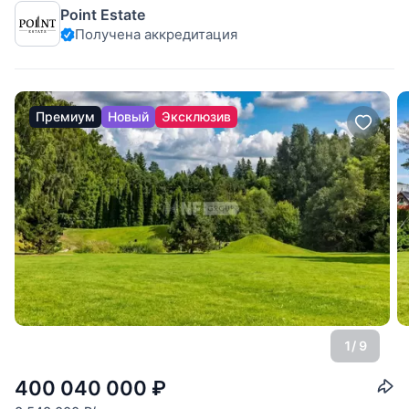
Point Estate
электричество по границе, в элитном коттеджном поселке
Получена аккредитация
на Рублево-Успенском шоссе. Живописный лесной массив,
окружающий участок, позволит
Премиум
Новый
Эксклюзив
1
/ 9
400 040 000
₽