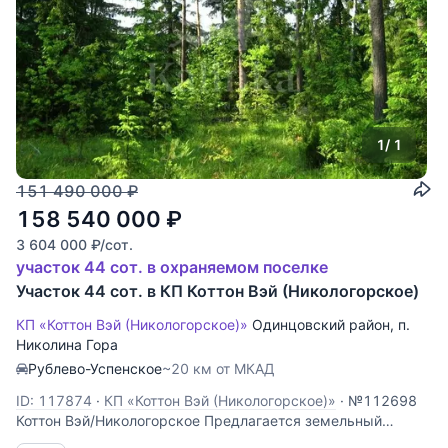
1
/ 1
151 490 000
₽
158 540 000
₽
3 604 000
₽
/сот.
участок 44 сот. в охраняемом поселке
Участок 44 сот. в КП Коттон Вэй (Никологорское)
КП «Коттон Вэй (Никологорское)»
Одинцовский район
,
п.
Николина Гора
Рублево-Успенское
~20 км от МКАД
ID: 117874
·
КП «Коттон Вэй (Никологорское)»
·
№112698
Коттон Вэй/Никологорское Предлагается земельный
участок 44 соток с вековыми соснами в строго