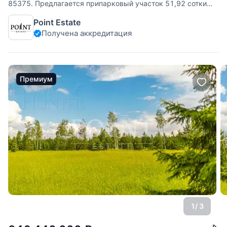
85375. Предлагается припарковый участок 51,92 сотки
без подряда, расположенный в поселке премиум-класса
Point Estate
"Agalarov Estate". Участок имеет правильную форму и
Получена аккредитация
спокойный рельеф. Все центральные коммуникации: газ,
водоснабжение, канализация и
Премиум
1
/ 3