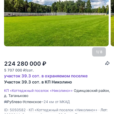
1
/ 8
224 280 000
₽
5 707 000
₽
/сот.
участок 39.3 сот. в охраняемом поселке
Участок 39.3 сот. в КП Николино
КП «Коттеджный поселок «Николино»»
Одинцовский район
,
д. Таганьково
Рублево-Успенское
~24 км от МКАД
ID: 5050582
·
КП «Коттеджный поселок «Николино»»
·
Лот: