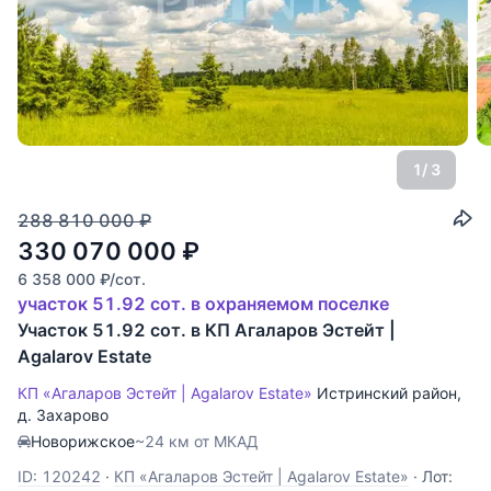
1
/ 3
288 810 000
₽
330 070 000
₽
6 358 000
₽
/сот.
участок 51.92 сот. в охраняемом поселке
Участок 51.92 сот. в КП Агаларов Эстейт |
Agalarov Estate
КП «Агаларов Эстейт | Agalarov Estate»
Истринский район
,
д. Захарово
Новорижское
~24 км от МКАД
ID: 120242
·
КП «Агаларов Эстейт | Agalarov Estate»
·
Лот: