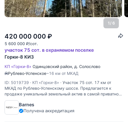
1
/ 6
420 000 000
₽
5 600 000
₽
/сот.
участок 75 сот. в охраняемом поселке
Горки-8 КИЗ
КП «Горки-8»
Одинцовский район
,
д. Солослово
Рублево-Успенское
~16 км от МКАД
ID: 5019739
·
КП «Горки-8»
·
Участок 75 сот. 17 км от
МКАД по Рублево-Успенскому шоссе. Предлагается к
продаже уникальный земельный актив в самой приватной
и охраняемой части премиального коттеджного поселка
Barnes
«Горки-8». Полная тишина, вековые сосны и абсолютное
Получена аккредитация
уединение вдали