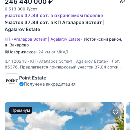
246 440 000
₽
6 513 000
₽
/сот.
участок 37.84 сот. в охраняемом поселке
Участок 37.84 сот. в КП Агаларов Эстейт |
Agalarov Estate
КП «Агаларов Эстейт | Agalarov Estate»
Истринский район
,
д. Захарово
Новорижское
~24 км от МКАД
ID: 120243
·
КП «Агаларов Эстейт | Agalarov Estate»
·
Лот:
85376. Предлагается припарковый участок 37,84 сотки
без подряда, расположенный в поселке премиум-класса
Point Estate
"Agalarov Estate". Участок имеет правильную форму и
Получена аккредитация
спокойный рельеф. Все центральные коммуникации: газ,
водоснабжение, канализация и
Премиум