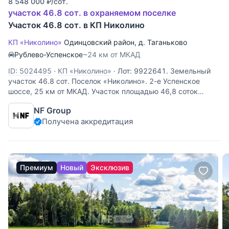
8 548 000
₽
/сот.
участок 46.8 сот. в охраняемом поселке
Участок 46.8 сот. в КП Николино
КП «Николино»
Одинцовский район
,
д. Таганьково
Рублево-Успенское
~24 км от МКАД
ID: 5024495
·
КП «Николино»
·
Лот: 9922641. Земельный
участок 46.8 cот. Поселок «Николино». 2-е Успенское
шоссе, 25 км от МКАД. Участок площадью 46,8 соток
предоставляет обширное пространство для реализации
NF Group
ваших архитектурных идей. Полевой тип местности
Получена аккредитация
обеспечивает открытость
Премиум
Новый
Эксклюзив