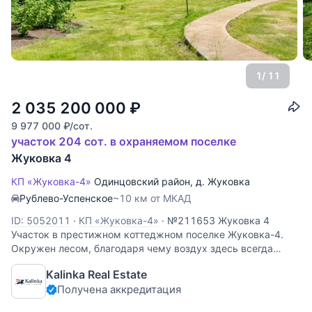
1
/ 11
2 035 200 000
₽
9 977 000
₽
/сот.
участок 204 сот. в охраняемом поселке
Жуковка 4
КП «Жуковка-4»
Одинцовский район
,
д. Жуковка
Рублево-Успенское
~10 км от МКАД
ID: 5052011
·
КП «Жуковка-4»
·
№211653 Жуковка 4
Участок в престижном коттеджном поселке Жуковка-4.
Окружен лесом, благодаря чему воздух здесь всегда
остается чистым и свежим. На уникальном лесном
Kalinka Real Estate
участке протекает естественный ручей и растут вековые
Получена аккредитация
сосны. На территории также