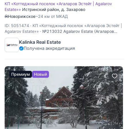
КП «Коттеджный поселок «Агаларов Эстейт | Agalarov
Estate»»
Истринский район
,
д. Захарово
Новорижское
~24 км от МКАД
ID: 5051474
·
КП «Коттеджный поселок «Агаларов Эстейт |
Agalarov Estate»»
·
№213032 Agalarov Estate (Агаларов
Эстейт) Предлагается земельный участок 32,73 сотки в
Kalinka Real Estate
поселке Агаларов эстейт. Участок правильной формы,
Получена аккредитация
ровный, полевой. Коммуникации центральные по границе.
Премиум
Новый