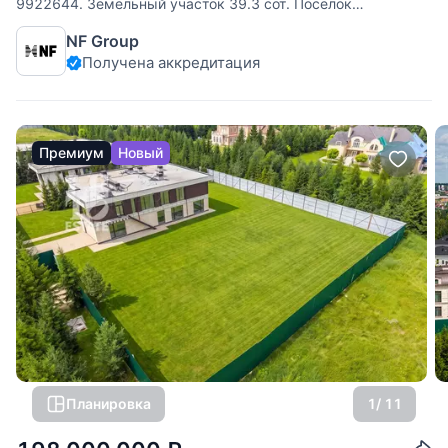
9922644. Земельный участок 39.3 cот. Поселок
«Николино». 2-е Успенское шоссе, 25 км от МКАД. Участок
NF Group
полностью готов к строительству благодаря подведенным
Получена аккредитация
коммуникациям: магистральный газ и центральное
водоснабжение обеспечат комфортное
Премиум
Новый
Планировка
1
/ 11