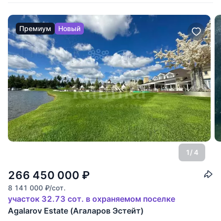
Премиум
Новый
1
/ 4
266 450 000
₽
8 141 000
₽
/сот.
участок 32.73 сот. в охраняемом поселке
Agalarov Estate (Агаларов Эстейт)