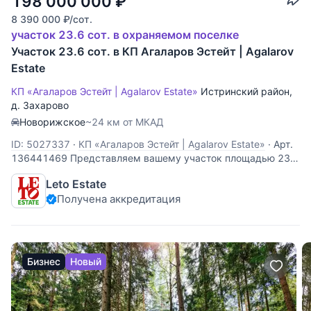
198 000 000
₽
8 390 000
₽
/сот.
участок 23.6 сот. в охраняемом поселке
Участок 23.6 сот. в КП Агаларов Эстейт | Agalarov
Estate
КП «Агаларов Эстейт | Agalarov Estate»
Истринский район
,
д. Захарово
Новорижское
~24 км от МКАД
ID: 5027337
·
КП «Агаларов Эстейт | Agalarov Estate»
·
Арт.
136441469 Представляем вашему участок площадью 23
сотки в охраняемом коттеджном посёлке "Агаларов
Leto Estate
эстейт", расположенном в 24 км от МКАД по
Получена аккредитация
Новорижскому шоссе. Участок полевой, правильной
формы с идеально ровным ландшафтом. Этот живописный
Бизнес
Новый