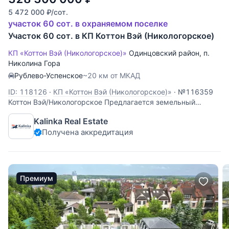
5 472 000
₽
/сот.
участок 60 сот. в охраняемом поселке
Участок 60 сот. в КП Коттон Вэй (Никологорское)
КП «Коттон Вэй (Никологорское)»
Одинцовский район
,
п.
Николина Гора
Рублево-Успенское
~20 км от МКАД
ID: 118126
·
КП «Коттон Вэй (Никологорское)»
·
№116359
Коттон Вэй/Никологорское Предлагается земельный
участок 0.6Га в стародачном охраняемом поселке
Kalinka Real Estate
Никоогорское (Коттон вей). На участке расположены баня
Получена аккредитация
(130м) и гостевой дом (300м) от фирмы Kontio, а так же
организовано пятно для застройки
Премиум