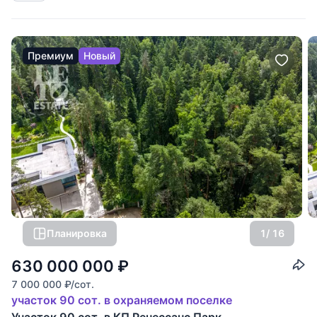
Премиум
Новый
Планировка
1
/ 16
630 000 000
₽
7 000 000
₽
/сот.
участок 90 сот. в охраняемом поселке
Участок 90 сот. в КП Ренессанс Парк