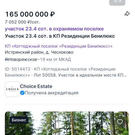
1
/ 3
165 000 000
₽
7 052 000
₽
/сот.
участок 23.4 сот. в охраняемом поселке
Участок 23.4 сот. в КП Резиденции Бенилюкс
КП «Коттеджный поселок «Резиденции Бенилюкс»»
Истринский район
,
д. Чесноково
Новорижское
~19 км от МКАД
ID: 5014472
·
КП «Коттеджный поселок «Резиденции
Бенилюкс»»
·
Лот 50058. Участок в идеальном месте КП
«Резиденции Бенилюкс», на котором вы сможете
Choice Estate
построить дом мечты для себя или реализовать
Получена аккредитация
девелоперский проект.Это не просто коттеджный посёлок
в котором есть душа:дружелюбные соседи, очень много
больших
Бизнес