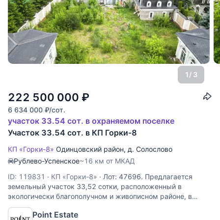
1
/ 3
222 500 000
₽
6 634 000
₽
/сот.
участок 33.54 сот. в охраняемом поселке
Участок 33.54 сот. в КП Горки-8
КП «Горки-8»
Одинцовский район
,
д. Солослово
Рублево-Успенское
~16 км от МКАД
ID: 119831
·
КП «Горки-8»
·
Лот: 47696. Предлагается
земельный участок 33,52 сотки, расположенный в
экологически благополучном и живописном районе, в
одном из самых престижных поселков Рублево-
Point Estate
Успенского направления - "Горки-8". Участок имеет