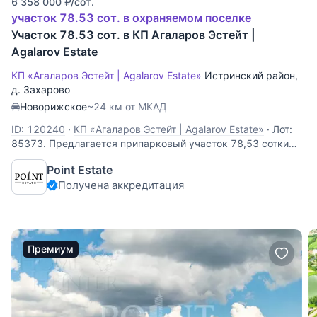
6 358 000
₽
/сот.
участок 78.53 сот. в охраняемом поселке
Участок 78.53 сот. в КП Агаларов Эстейт |
Agalarov Estate
КП «Агаларов Эстейт | Agalarov Estate»
Истринский район
,
д. Захарово
Новорижское
~24 км от МКАД
ID: 120240
·
КП «Агаларов Эстейт | Agalarov Estate»
·
Лот:
85373. Предлагается припарковый участок 78,53 сотки
без подряда, расположенный в поселке премиум-класса
Point Estate
"Agalarov Estate". Участок имеет правильную форму и
Получена аккредитация
спокойный рельеф. Все центральные коммуникации: газ,
водоснабжение, канализация и
Премиум