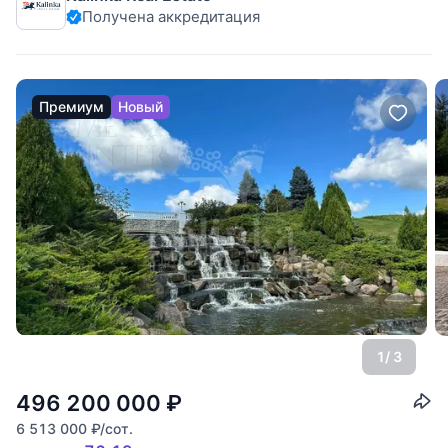
Получена аккредитация
(Агаларов Эстейт).
Премиум
Новый
1
/ 3
496 200 000
₽
6 513 000
₽
/сот.