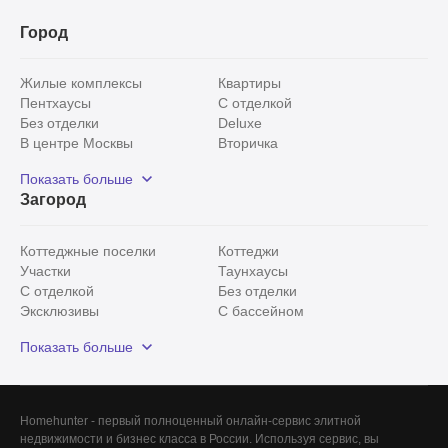
Город
Жилые комплексы
Квартиры
Пентхаусы
С отделкой
Без отделки
Deluxe
В центре Москвы
Вторичка
Видовые
Эксклюзивы
Показать больше
Рядом с парком
Популярные локации
Загород
С панорамными окнами
Внутри Садового кольца
Коттеджные поселки
Коттеджи
Участки
Таунхаусы
С отделкой
Без отделки
Эксклюзивы
С бассейном
С лесным участком
Истринский район
Показать больше
Красногорский район
Минское шоссе
Все
0
Homehunter - первый полноценный онлайн-сервис элитной
недвижимости и бизнес класса в России. Используя сервис, вы
Сегодня
0