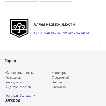
отдыха и прогулок. В 5 минутах на автомобиле
раскинулся загородный клуб Лужки, с огромной
зеленой территорией, пляжем и каскадными
прудами. Клуб предлагает своим гостям:
Аллея недвижимости
горнолыжные склоны, спорткомплекс, ледовый
дворец, рестораны, игровой комплекс для детей и
471 объявление
19 эксклюзивов
уникальный SPA - комплекс. В 7 минутах на
автомобиле расположены: билингвальный
образовательный комплекс Wunderpark, лицей
имени Долгих, общеобразовательная школа и
детский сад, частная Покровская гимназия, ТЦ
Город
Покровский и Novaya Riga Outlet Village.
Супермаркеты Мираторг и Азбука вкуса.
Жилые комплексы
Квартиры
Пентхаусы
С отделкой
Без отделки
Deluxe
В центре Москвы
Вторичка
Видовые
Эксклюзивы
Показать больше
Рядом с парком
Популярные локации
Загород
С панорамными окнами
Внутри Садового кольца