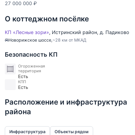
ОПИСАНИЕ ПОСЁЛКА: Коттеджный поселок бизнес
27 000 000 ₽
- класса Лесные Зори расположен в одном из
живописнейших мест Подмосковья в 22 км. от
О коттеджном посёлке
МКАД по Новорижскому шоссе. Находится на
территории хвойного лесного массива и занимает
КП «Лесные зори»
,
Истринский район
,
д. Падиково
площадь 25 Га. В поселке есть детская и
Новорижское шоссе,
~28 км от МКАД
спортивная площадки. Установлено парковое
освещение. Строго охраняемая въездная зона,
Безопасность КП
огороженная территория. На въезде в поселок
есть остановка общественного транспорта.
Огороженная
территория
Есть
ИНФРАСТРУКТУРА: В шаговой доступности, на
КПП
Есть
реке Истра, расположен санаторий Istra Resort с
многопрофильной лечебной программой. Также в
Расположение и инфраструктура
пешей доступности расположен Аносин
Борисоглебский монастырь. В 3 минутах на
района
автомобиле находится Университет Сбербанка с
уникальной программой обучения,
спорткомплексом, отелем и территорией для
Инфраструктура
Объекты рядом