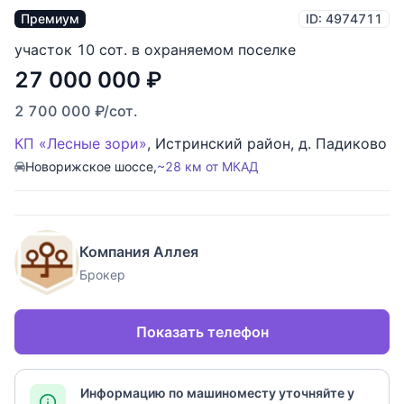
Премиум
ID: 4974711
участок 10 сот. в охраняемом поселке
27 000 000
₽
2 700 000
₽
/сот.
КП «Лесные зори»
,
Истринский район
,
д. Падиково
Новорижское шоссе,
~28 км от МКАД
Компания Аллея
Брокер
Показать телефон
Информацию по машиноместу уточняйте у