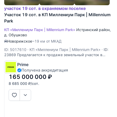
участок 19 сот. в охраняемом поселке
Участок 19 сот. в КП Миллениум Парк | Millennium
Park
КП «Миллениум Парк | Millennium Park»
Истринский район
,
д. Обушково
Новорижское
~19 км от МКАД
ID: 5017610
·
КП «Миллениум Парк | Millennium Park»
·
ID:
23869 Предлагается к продаже земельный участок в
элитном коттеджном поселке Millennium Park. Объект
Prime
находится на одном из самых престижных направлений
Получена аккредитация
Подмосковья в 19 км от МКАД по Новорижскому шоссе.
Участок площадью 19 соток имеет статус
165 000 000
₽
8 685 000
₽
/сот.