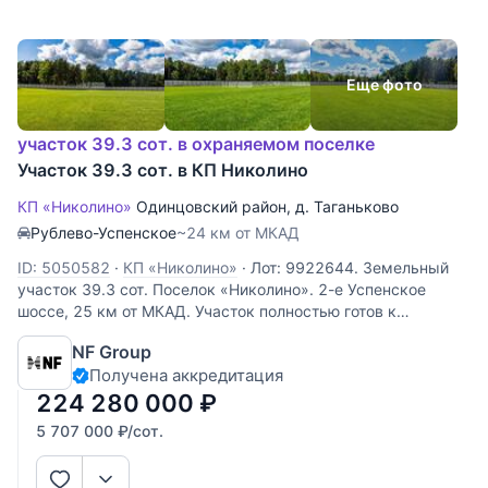
Еще фото
участок 39.3 сот. в охраняемом поселке
Участок 39.3 сот. в КП Николино
КП «Николино»
Одинцовский район
,
д. Таганьково
Рублево-Успенское
~24 км от МКАД
ID: 5050582
·
КП «Николино»
·
Лот: 9922644. Земельный
участок 39.3 cот. Поселок «Николино». 2-е Успенское
шоссе, 25 км от МКАД. Участок полностью готов к
строительству благодаря подведенным коммуникациям:
NF Group
магистральный газ и центральное водоснабжение
Получена аккредитация
обеспечат комфортное
224 280 000
₽
5 707 000
₽
/сот.