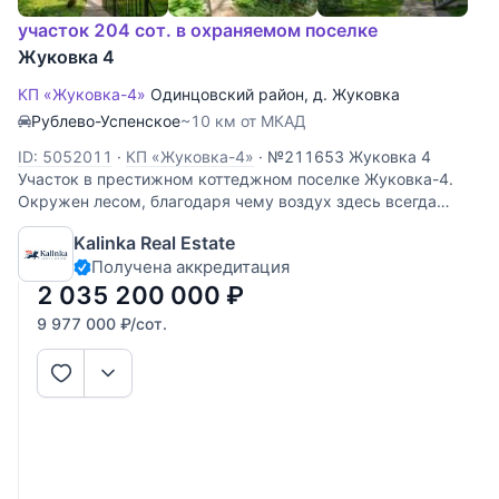
участок 204 сот. в охраняемом поселке
Жуковка 4
КП «Жуковка-4»
Одинцовский район
,
д. Жуковка
Рублево-Успенское
~10 км от МКАД
ID: 5052011
·
КП «Жуковка-4»
·
№211653 Жуковка 4
Участок в престижном коттеджном поселке Жуковка-4.
Окружен лесом, благодаря чему воздух здесь всегда
остается чистым и свежим. На уникальном лесном
Kalinka Real Estate
участке протекает естественный ручей и растут вековые
Получена аккредитация
сосны. На территории также
2 035 200 000
₽
9 977 000
₽
/сот.