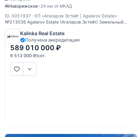
Новорижское
~24 км от МКАД
ID: 5051937
·
КП «Агаларов Эстейт | Agalarov Estate»
·
№213036 Agalarov Estate (Агаларов Эстейт) Земельный
участок площадью 90,44 сотки расположен в элитном
Kalinka Real Estate
охраняемом поселке Agalarov Estate (Агаларов Эстейт).
Получена аккредитация
589 010 000
₽
6 513 000
₽
/сот.