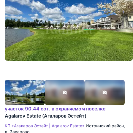
участок 90.44 сот. в охраняемом поселке
Agalarov Estate (Агаларов Эстейт)
КП «Агаларов Эстейт | Agalarov Estate»
Истринский район
,
д. Захарово