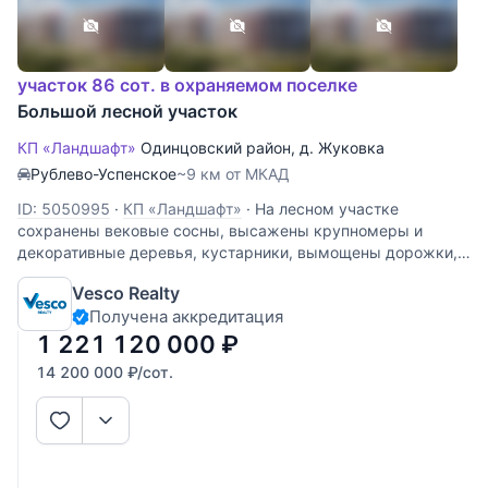
участок 86 сот. в охраняемом поселке
Большой лесной участок
КП «Ландшафт»
Одинцовский район
,
д. Жуковка
Рублево-Успенское
~9 км от МКАД
ID: 5050995
·
КП «Ландшафт»
·
На лесном участке
сохранены вековые сосны, высажены крупномеры и
декоративные деревья, кустарники, вымощены дорожки,
установлено освещение. Так же на участке имеется
Vesco Realty
деревянный дом 1500кв.м под реконструкцию или под
Получена аккредитация
снос. Участник AREA -
1 221 120 000
₽
14 200 000
₽
/сот.