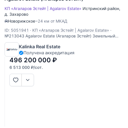
КП «Агаларов Эстейт | Agalarov Estate»
Истринский район
,
д. Захарово
Новорижское
~24 км от МКАД
ID: 5051941
·
КП «Агаларов Эстейт | Agalarov Estate»
·
№213043 Agalarov Estate (Агаларов Эстейт) Земельный
участок площадью 76.19 сотки расположен в элитном
Kalinka Real Estate
охраняемом поселке Agalarov Estate (Агаларов Эстейт).
Получена аккредитация
496 200 000
₽
6 513 000
₽
/сот.