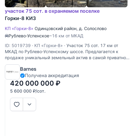
участок 75 сот. в охраняемом поселке
Горки-8 КИЗ
КП «Горки-8»
Одинцовский район
,
д. Солослово
Рублево-Успенское
~16 км от МКАД
ID: 5019739
·
КП «Горки-8»
·
Участок 75 сот. 17 км от
МКАД по Рублево-Успенскому шоссе. Предлагается к
продаже уникальный земельный актив в самой приватной
и охраняемой части премиального коттеджного поселка
Barnes
«Горки-8». Полная тишина, вековые сосны и абсолютное
Получена аккредитация
уединение вдали
420 000 000
₽
5 600 000
₽
/сот.