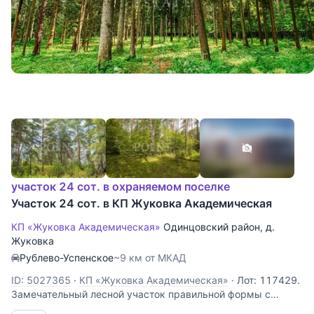
участок 24 сот. в охраняемом поселке
Участок 24 сот. в КП Жуковка Академическая
КП «Жуковка Академическая»
Одинцовский район
,
д.
Жуковка
Рублево-Успенское
~9 км от МКАД
ID: 5027365
·
КП «Жуковка Академическая»
·
Лот: 117429.
Замечательный лесной участок правильной формы с
подведенными центральными коммуникациями, газ и