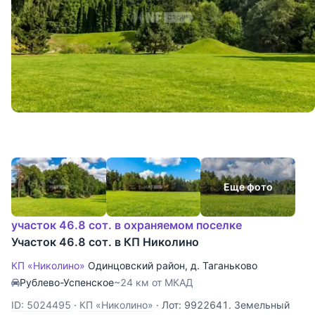
Еще фото
участок 46.8 сот. в охраняемом поселке
Участок 46.8 сот. в КП Николино
КП «Николино»
Одинцовский район
,
д. Таганьково
Рублево-Успенское
~24 км от МКАД
ID: 5024495
·
КП «Николино»
·
Лот: 9922641. Земельный