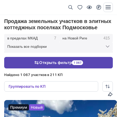
Продажа земельных участков в элитных
коттеджных поселках Подмосковье
7
415
в пределах МКАД
на Новой Риге
Показать все подборки
338
167
на Рублевке
10 км от МКАД
Открыть фильтр
1 067
463
849
20 км от МКАД
30 км от МКАД
Найдено 1 067 участков в 211 КП
Группировать по КП
Премиум
Новый