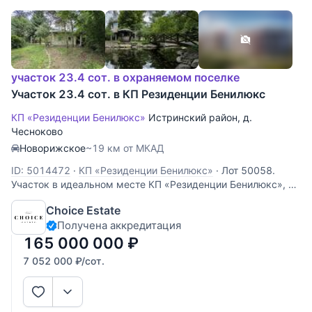
участок 23.4 сот. в охраняемом поселке
Участок 23.4 сот. в КП Резиденции Бенилюкс
КП «Резиденции Бенилюкс»
Истринский район
,
д.
Чесноково
Новорижское
~19 км от МКАД
ID: 5014472
·
КП «Резиденции Бенилюкс»
·
Лот 50058.
Участок в идеальном месте КП «Резиденции Бенилюкс», на
котором вы сможете построить дом мечты для себя или
Choice Estate
реализовать девелоперский проект.Это не просто
Получена аккредитация
коттеджный посёлок в котором есть душа:дружелюбные
соседи, очень много больших
165 000 000
₽
7 052 000
₽
/сот.