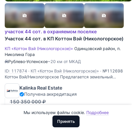
участок 44 сот. в охраняемом поселке
Участок 44 сот. в КП Коттон Вэй (Никологорское)
КП «Коттон Вэй (Никологорское)»
Одинцовский район
,
п.
Николина Гора
Рублево-Успенское
~20 км от МКАД
ID: 117874
·
КП «Коттон Вэй (Никологорское)»
·
№112698
Все
0
Коттон Вэй/Никологорское Предлагается земельный
Сегодня
0
участок 44 соток с вековыми соснами в строго
Kalinka Real Estate
охраняемом поселке Никологорское (Коттон Вей) рядом с
Вчера
0
Получена аккредитация
развитой инфраструктурой Николиной горы. Статус земли -
ИЖС. Коммуникации подведены. Участок
150 350 000
₽
За неделю
0
157 340 000
₽
Мы используем файлы cookie.
Подробнее
Доллары
За месяц
0
3 576 000
₽
/сот.
ООО "ХоумХантер" использует cookie для обеспечения
Евро
Принять
функционирования веб-сайта, аналитики действий на веб-сайте
За 3 месяца
Рубли
0
и улучшения качества обслуживания. Для получения