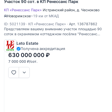
Участок 90 сот. в КП Ренессанс Парк
КП «Ренессанс Парк»
Истринский район
,
д. Чесноково
Новорижское
~19 км от МКАД
ID: 5021139
·
КП «Ренессанс Парк»
·
Арт. 136787862
Представляем вашему вниманию участок площадью 90
соток в охраняемом коттеджном посёлке "Ренессанс
парк", расположенном в 19 км от МКАД по Новорижскому
Leto Estate
шоссе. Участок правильной формы, хорошо освещен. Все
Получена аккредитация
коммуникации в поселке -
630 000 000
₽
7 000 000
₽
/сот.