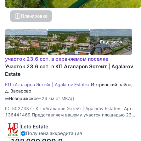
Планировка
Еще фото
участок 23.6 сот. в охраняемом поселке
Участок 23.6 сот. в КП Агаларов Эстейт | Agalarov
Estate
КП «Агаларов Эстейт | Agalarov Estate»
Истринский район
,
д. Захарово
Новорижское
~24 км от МКАД
ID: 5027337
·
КП «Агаларов Эстейт | Agalarov Estate»
·
Арт.
136441469 Представляем вашему участок площадью 23
сотки в охраняемом коттеджном посёлке "Агаларов
Leto Estate
эстейт", расположенном в 24 км от МКАД по
Получена аккредитация
Новорижскому шоссе. Участок полевой, правильной
формы с идеально ровным ландшафтом. Этот живописный