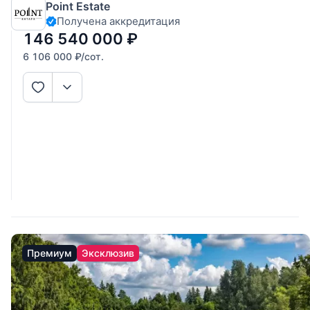
Point Estate
электричество по границе, в элитном коттеджном поселке
Получена аккредитация
на Рублево-Успенском шоссе. Живописный лесной массив,
окружающий участок, позволит
146 540 000
₽
6 106 000
₽
/сот.
Премиум
Эксклюзив