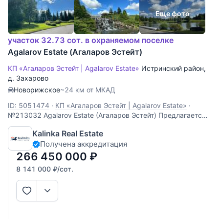
Еще фото
участок 32.73 сот. в охраняемом поселке
Agalarov Estate (Агаларов Эстейт)
КП «Агаларов Эстейт | Agalarov Estate»
Истринский район
,
д. Захарово
Новорижское
~24 км от МКАД
ID: 5051474
·
КП «Агаларов Эстейт | Agalarov Estate»
·
№213032 Agalarov Estate (Агаларов Эстейт) Предлагается
земельный участок 32,73 сотки в поселке Агаларов эстейт.
Kalinka Real Estate
Участок правильной формы, ровный, полевой.
Получена аккредитация
Коммуникации центральные по границе.
266 450 000
₽
8 141 000
₽
/сот.