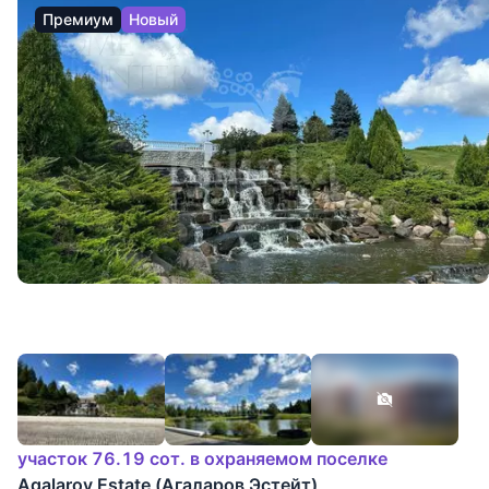
Премиум
Новый
участок 76.19 сот. в охраняемом поселке
Agalarov Estate (Агаларов Эстейт)