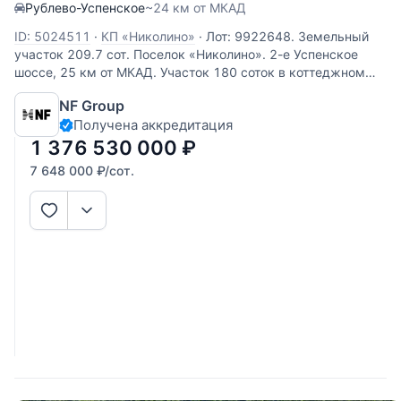
Рублево-Успенское
~24 км от МКАД
ID: 5024511
·
КП «Николино»
·
Лот: 9922648. Земельный
участок 209.7 cот. Поселок «Николино». 2-е Успенское
шоссе, 25 км от МКАД. Участок 180 соток в коттеджном
поселке Николино — ваш шанс создать идеальное
NF Group
загородное убежище. Расположенный в престижном
Получена аккредитация
Одинцовском городском
1 376 530 000
₽
7 648 000
₽
/сот.