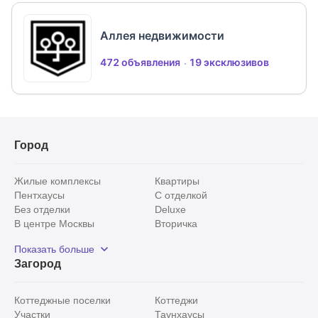
Аллея недвижимости
472 объявления
19 эксклюзивов
Город
Жилые комплексы
Квартиры
Пентхаусы
С отделкой
Без отделки
Deluxe
В центре Москвы
Вторичка
Видовые
Эксклюзивы
Показать больше
Рядом с парком
Популярные локации
Загород
С панорамными окнами
Внутри Садового кольца
Коттеджные поселки
Коттеджи
Участки
Таунхаусы