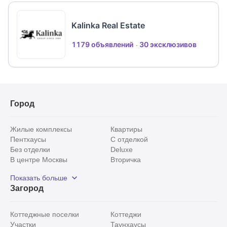
Kalinka Real Estate
1179 объявлений
30 эксклюзивов
Город
Жилые комплексы
Квартиры
Пентхаусы
С отделкой
Без отделки
Deluxe
В центре Москвы
Вторичка
Видовые
Эксклюзивы
Показать больше
Рядом с парком
Популярные локации
Загород
С панорамными окнами
Внутри Садового кольца
Коттеджные поселки
Коттеджи
Участки
Таунхаусы