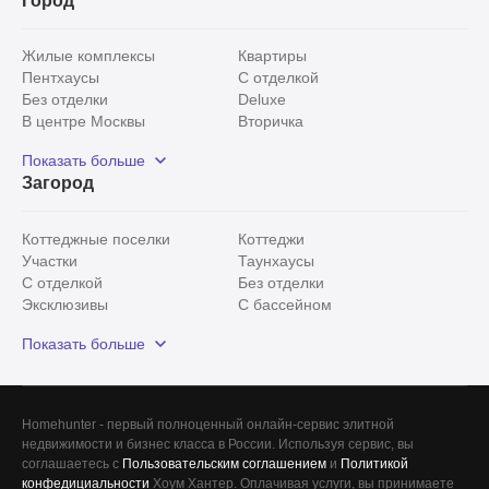
Город
Жилые комплексы
Квартиры
Пентхаусы
С отделкой
Без отделки
Deluxe
В центре Москвы
Вторичка
Видовые
Эксклюзивы
Показать больше
Рядом с парком
Популярные локации
Загород
С панорамными окнами
Внутри Садового кольца
Коттеджные поселки
Коттеджи
Участки
Таунхаусы
С отделкой
Без отделки
Эксклюзивы
С бассейном
С лесным участком
Истринский район
Показать больше
Красногорский район
Минское шоссе
Все
0
Homehunter - первый полноценный онлайн-сервис элитной
недвижимости и бизнес класса в России. Используя сервис, вы
Сегодня
0
соглашаетесь с
Пользовательским соглашением
и
Политикой
конфедициальности
Хоум Хантер. Оплачивая услуги, вы принимаете
Вчера
0