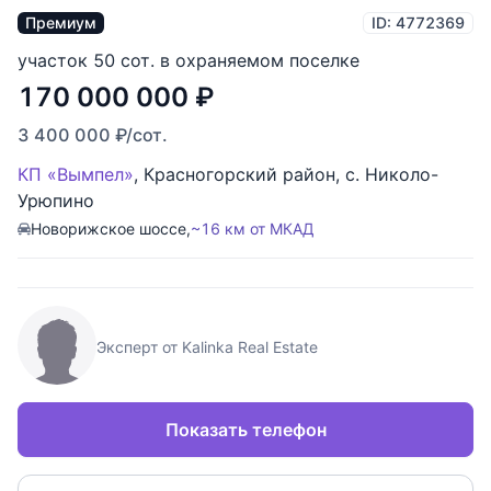
Премиум
ID: 4772369
участок 50 сот. в охраняемом поселке
170 000 000
₽
3 400 000
₽
/сот.
КП «Вымпел»
,
Красногорский район
,
с. Николо-
Урюпино
Новорижское шоссе,
~16 км от МКАД
Эксперт от Kalinka Real Estate
Показать телефон