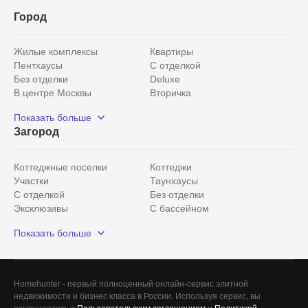
Город
Жилые комплексы
Квартиры
Пентхаусы
С отделкой
Без отделки
Deluxe
В центре Москвы
Вторичка
Видовые
Эксклюзивы
Показать больше
Рядом с парком
Популярные локации
Загород
С панорамными окнами
Внутри Садового кольца
Коттеджные поселки
Коттеджи
Участки
Таунхаусы
С отделкой
Без отделки
Эксклюзивы
С бассейном
С лесным участком
Истринский район
Показать больше
Красногорский район
Минское шоссе
Все
0
Homehunter - первый полноценный онлайн-сервис элитной
недвижимости и бизнес класса в России. Используя сервис, вы
Сегодня
0